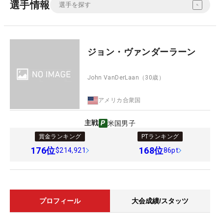
選手情報
ジョン・ヴァンダーラーン
John VanDerLaan
（30歳）
アメリカ合衆国
主戦
米国男子
賞金ランキング
PTランキング
176
位
168
位
$214,921
86pt
プロフィール
大会成績/スタッツ