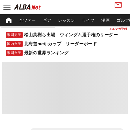
全ツアー
ギア
レッスン
ライフ
漫画
ゴルフ
メルマガ登録
松山英樹ら出場 ウィンダム選手権のリーダーボード
米国男子
北海道meijiカップ リーダーボード
国内女子
最新の世界ランキング
米国女子