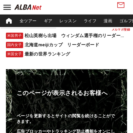
全ツアー
ギア
レッスン
ライフ
漫画
ゴルフ
メルマガ登録
松山英樹ら出場 ウィンダム選手権のリーダーボード
米国男子
北海道meijiカップ リーダーボード
国内女子
最新の世界ランキング
米国女子
このページが表示されるお客様へ
ページを更新するとサイトの閲覧を続けることがで
きます。
広告ブロッカーやトラッキング防止機能をオンにし