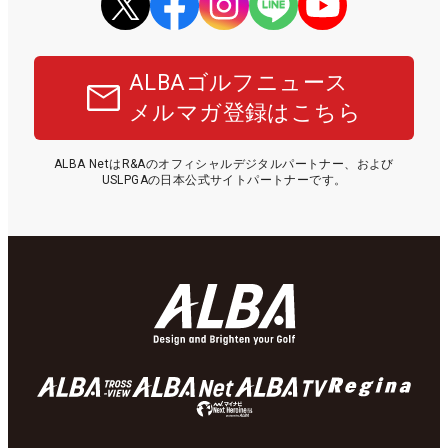
ALBAゴルフニュース
メルマガ登録はこちら
ALBA NetはR&Aのオフィシャルデジタルパートナー、および
USLPGAの日本公式サイトパートナーです。