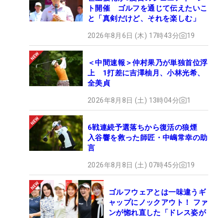
ト開催 ゴルフを通じて伝えたいこ
と「真剣だけど、それを楽しむ」
2026年8月6日 (木) 17時43分
19
＜中間速報＞仲村果乃が単独首位浮
上 1打差に吉澤柚月、小林光希、
全美貞
2026年8月8日 (土) 13時04分
1
6戦連続予選落ちから復活の狼煙
入谷響を救った師匠・中嶋常幸の助
言
2026年8月8日 (土) 07時45分
19
ゴルフウェアとは一味違うギ
ャップにノックアウト！ ファ
ンが惚れ直した「ドレス姿が