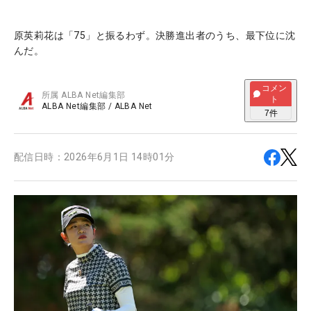
原英莉花は「75」と振るわず。決勝進出者のうち、最下位に沈
んだ。
コメン
所属
ALBA Net編集部
ト
ALBA Net編集部
/
ALBA Net
7
件
配信日時：
2026年6月1日 14時01分