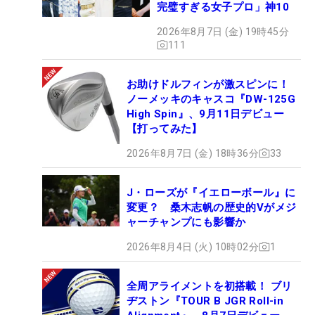
完璧すぎる女子プロ」神10
2026年8月7日 (金) 19時45分
111
お助けドルフィンが激スピンに！
ノーメッキのキャスコ『DW-125G
High Spin』、9月11日デビュー
【打ってみた】
2026年8月7日 (金) 18時36分
33
J・ローズが『イエローボール』に
変更？ 桑木志帆の歴史的Vがメジ
ャーチャンプにも影響か
2026年8月4日 (火) 10時02分
1
全周アライメントを初搭載！ ブリ
ヂストン『TOUR B JGR Roll-in