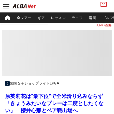
全ツアー
ギア
レッスン
ライフ
漫画
ゴルフ
メルマガ登録
ショップライトLPGA
米国女子
原英莉花は“最下位”で全米滑り込みならず
「きょうみたいなプレーは二度としたくな
い」 櫻井心那とペア戦出場へ