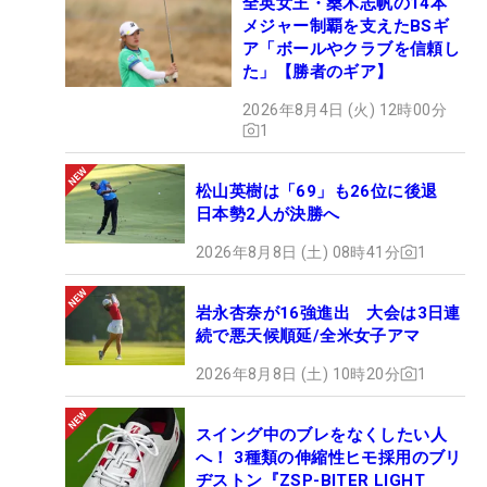
全英女王・桑木志帆の14本
メジャー制覇を支えたBSギ
ア「ボールやクラブを信頼し
た」【勝者のギア】
2026年8月4日 (火) 12時00分
1
松山英樹は「69」も26位に後退
日本勢2人が決勝へ
2026年8月8日 (土) 08時41分
1
岩永杏奈が16強進出 大会は3日連
続で悪天候順延/全米女子アマ
2026年8月8日 (土) 10時20分
1
スイング中のブレをなくしたい人
へ！ 3種類の伸縮性ヒモ採用のブリ
ヂストン『ZSP-BITER LIGHT