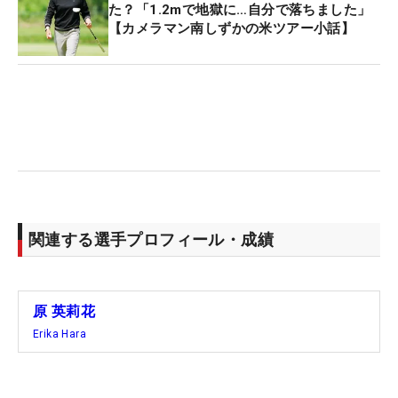
に」。気を引き締め直し、米国で1週間を過ごす。
た？「1.2mで地獄に…自分で落ちました」
【カメラマン南しずかの米ツアー小話】
次戦は米ツアー唯一のダブルス戦「ダウ選手権」
（11日開幕、ミッドランドCC/ミシガン州）。同じ
く米ルーキーの「ココナッツ」こと櫻井心那とペア
を組む。「連絡したら『まだ（ペアが）決まってい
ないです』とのことで“じゃあ一緒にやる？”みたい
な」とルーキーペアが誕生した。
2018年にはツアー外競技のチーム戦「アマタフレン
関連する選手プロフィール・成績
ドシップカップ」に出場し、男子プロの時松源蔵、
川村昌弘とペアを組んで3戦3勝。ポイントゲッター
として活躍した経験も持つ。「（櫻井と原は）2人
原 英莉花
とも攻撃的な感じ。いいところが重なってくれたら
Erika Hara
いいですね」。全米出場がかなわなかった悔しさを
次戦にぶつける。