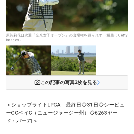
原英莉花は次週「全米女子オープン」の出場権を得られず （撮影：Getty
Images）
この記事の写真
3
枚を見る
＜ショップライトLPGA 最終日◇31日◇シービュ
ーGCベイC（ニュージャージー州）◇6263ヤー
ド・パー71＞