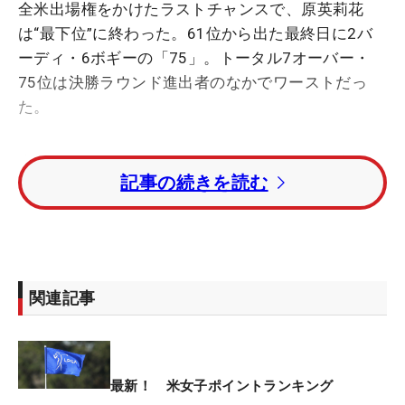
全米出場権をかけたラストチャンスで、原英莉花
は“最下位”に終わった。61位から出た最終日に2バ
ーディ・6ボギーの「75」。トータル7オーバー・
75位は決勝ラウンド進出者のなかでワーストだっ
た。
米国女子ツアーでは年間2試合しかない3日間大会。
記事の続きを読む
初日51位で、2日目に「74」と崩れてさらに後退し
た。優勝者には次週「全米女子オープン」（6月4日
開幕、リビエラCC/カリフォルニア州）の出場権が
与えられるが、その可能性は早々に遠のいてしまっ
た。
関連記事
「どうモチベーションをもっていこう…」と話して
いたが、メンタルの部分がプレー面にも表れた。
「きょうはひたすらボケっとしてプレーしちゃいま
最新！ 米女子ポイントランキング