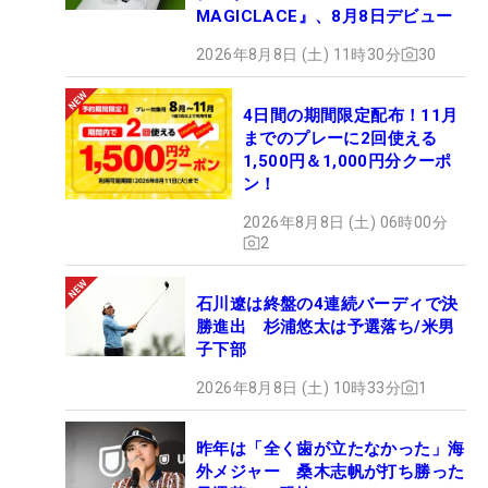
MAGICLACE』、8月8日デビュー
2026年8月8日 (土) 11時30分
30
4日間の期間限定配布！11月
までのプレーに2回使える
1,500円＆1,000円分クーポ
ン！
2026年8月8日 (土) 06時00分
2
石川遼は終盤の4連続バーディで決
勝進出 杉浦悠太は予選落ち/米男
子下部
2026年8月8日 (土) 10時33分
1
昨年は「全く歯が立たなかった」海
外メジャー 桑木志帆が打ち勝った