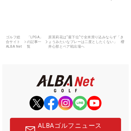
ゴルフ総
「LPGA」
原英莉花は“最下位”で全米滑り込みならず「き
合サイト
の記事一
ょうみたいなプレーは二度としたくない」 櫻
ALBA Net
覧
井心那とペア戦出場へ
ALBAゴルフニュース