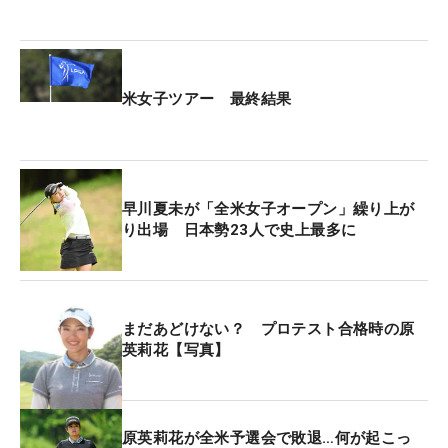
した。80を打つかと。ちょっと緊張感を持って（プ
レーしないといけない）」と反省した。
2番でボギーが先に来て、4番からも3連続ボギー。
米女子ツアー 最終結果
バーディはなかなか来ず、11番、14番とボギーが増
えていくばかりだった。17番パー3でようやくバー
ディを奪い、最終18番パー5では2オンに成功して2
パット。右にプッシュしたものがフックしてカップ
早川夏未が「全米女子オープン」繰り上が
に入って連続バーディで締めくくっても、「まあね
り出場 日本勢23人で史上最多に
え…。何につながるかあんまり分からないバーディ
ですが…」と苦笑いだった。
全米切符をかけた戦いで、上位争いに加わることが
まだあどけない？ プロテスト合格時の原
英莉花【写真】
できず。来週は無念のオフになる。「きょうみたい
なプレーはもう二度としたくない。しっかり1週間
練習して、この先の試合を目指して頑張ります。
（来年の全米は）世界ランキングで出られるよう
原英莉花が全米予選会で敗退…何が起こっ