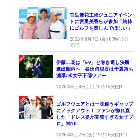
笹生優花主催ジュニアイベン
トに宮里美香らが参加「純粋
にゴルフを楽しんでほしい」
2026年8月7日 (金) 07時15分
19
伊藤二花は「69」と巻き返し決勝
進出圏内へ 谷田侑里香は予選落ち
濃厚/米女子下部ツアー
2026年8月8日 (土) 10時15分
1
ゴルフウェアとは一味違うギャップ
にノックアウト！ ファンが惚れ直
した「ドレス姿が完璧すぎる女子プ
ロ」神10
2026年8月7日 (金) 19時45分
111