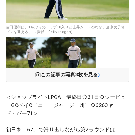
吉田優利は、1年ぶりのトップ10入りと上昇ムードのなか、全米女子オー
プンを迎える。 （撮影：GettyImages）
この記事の写真
3
枚を見る
＜ショップライトLPGA 最終日◇31日◇シービュ
ーGCベイC（ニュージャージー州）◇6263ヤー
ド・パー71＞
初日を「67」で滑り出しながら第2ラウンドは