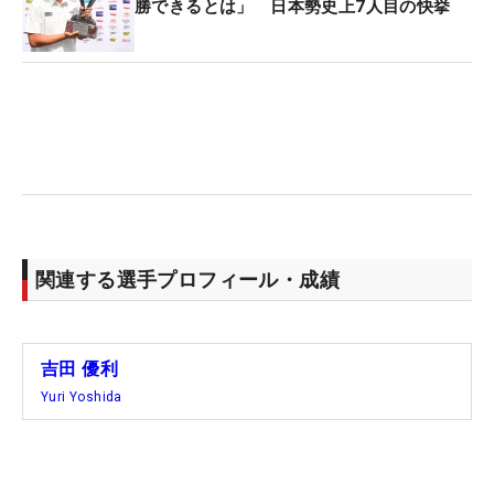
勝できるとは」 日本勢史上7人目の快挙
場権を勝ち取ったメジャーの舞台だ。
「ここより距離が長くて、長いクラブをいっぱい使
わされると思う。ミスの幅も広がる可能性もあるの
で、しっかり長いクラブを中心に練習できたら」。
事前の練習ラウンドもすでに実施済み。「フラット
そうに見えて意外とアップダウンがあったり、グリ
ーンが小さいというイメージもある。しっかり捉え
ていきたい」。ショットの精度が肝になりそうだ。
関連する選手プロフィール・成績
テキパキとした行動が印象的な吉田は、日々、こん
なことを考えながら過ごしている。
吉田 優利
「1分をどうすれば59秒で過ごすか、みたいなこと
Yuri Yoshida
を毎日考えている。どれだけ無駄を省くか。それが
うまくいい方向にいくこともあるし、しっかりゆっ
くり1分を1分で過ごすことが大事なこともある。自