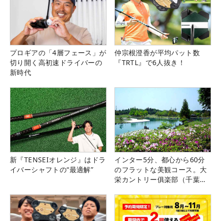
プロギアの「4層フェース」が
仲宗根澄香が平均パット数
切り開く高初速ドライバーの
『TRTL』で6人抜き！
新時代
新『TENSEIオレンジ』はドラ
インター5分、都心から60分
イバーシャフトの“最適解”
のフラットな美観コース。大
栄カントリー俱楽部（千葉
県）