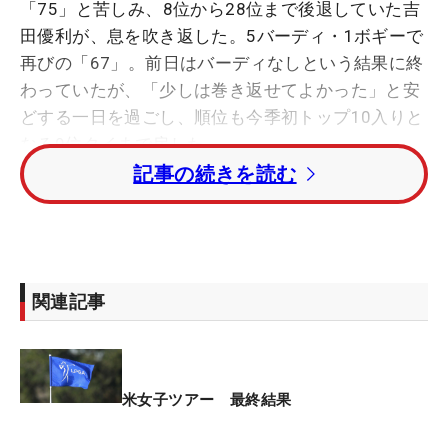
「75」と苦しみ、8位から28位まで後退していた吉
田優利が、息を吹き返した。5バーディ・1ボギーで
再びの「67」。前日はバーディなしという結果に終
わっていたが、「少しは巻き返せてよかった」と安
どする一日を過ごし、順位も今季初トップ10入りと
なる9位タイまで戻した。
記事の続きを読む
「風がなかった。昨日は体がぶれていたし、そこは
昨日と違った。どんどんバーディが取れていたの
で、ピンを狙っていけました」
関連記事
果敢に攻め続けた最終日は、最終18番で残り230ヤ
ードから3番ウッドで打った2打目からチャンスを作
ってバーディ締め。「（オープンウィークだった）
先週の練習が成果としてあらわれた。まだまだ足り
米女子ツアー 最終結果
ない点がいっぱいあるけれど、やっと自分っぽいプ