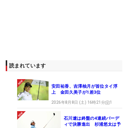
分の直感を信じながら、メリハリつけて練習できれ
ば」
開幕前に95位だったポイントランク76位まで浮上。
停滞ムードを吹き飛ばすための大きな一戦にもなっ
た。前哨戦で得た手応えも、“自分を信じる力”を後
押しするはずだ。
読まれています
安田祐香、吉澤柚月が首位タイ浮
上 金田久美子が1差3位
2026年8月8日 (土) 16時21分
1
石川遼は終盤の4連続バーデ
ィで決勝進出 杉浦悠太は予