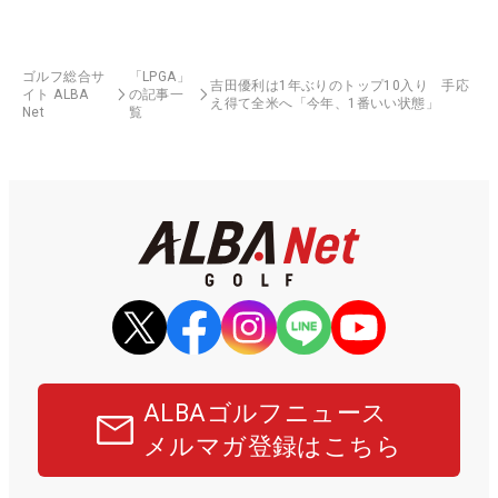
ゴルフ総合サ
「LPGA」
吉田優利は1年ぶりのトップ10入り 手応
イト ALBA
の記事一
え得て全米へ「今年、1番いい状態」
Net
覧
ALBAゴルフニュース
メルマガ登録はこちら