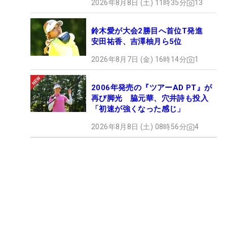
2026年8月8日 (土) 11時35分
13
鈴木愛が大会2勝目へ首位T発進
安田祐香、吉澤柚月ら5位
2026年8月7日 (金) 16時14分
1
2006年発売の『ツアーAD PT』が
再び脚光 脇元華、穴井詩も投入
「初速が強くなった感じ」
2026年8月8日 (土) 08時56分
4