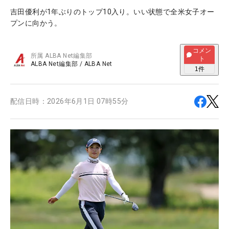
吉田優利が1年ぶりのトップ10入り。いい状態で全米女子オー
プンに向かう。
コメン
所属
ALBA Net編集部
ト
ALBA Net編集部
/
ALBA Net
1
件
配信日時：
2026年6月1日 07時55分