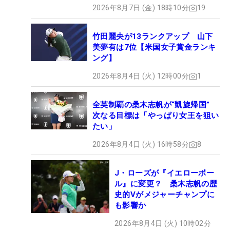
2026年8月7日 (金) 18時10分
19
竹田麗央が13ランクアップ 山下
美夢有は7位【米国女子賞金ランキ
ング】
2026年8月4日 (火) 12時00分
1
全英制覇の桑木志帆が“凱旋帰国”
次なる目標は「やっぱり女王を狙い
たい」
2026年8月4日 (火) 16時58分
8
J・ローズが『イエローボー
ル』に変更？ 桑木志帆の歴
史的Vがメジャーチャンプに
も影響か
2026年8月4日 (火) 10時02分