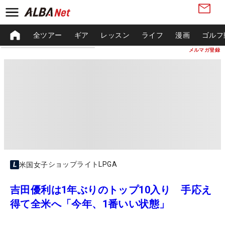
全ツアー
ギア
レッスン
ライフ
漫画
ゴルフ
メルマガ登録
ショップライトLPGA
米国女子
吉田優利は1年ぶりのトップ10入り 手応え
得て全米へ「今年、1番いい状態」