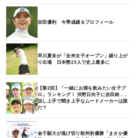
レーができました。感覚的に、今年でいうと1番い
い状態に近い」という納得のラウンドだった。
吉田優利 今季成績＆プロフィール
米参戦2年目だった昨季はポイントランキング73位
で終え、今年は初めてシード選手として戦ってい
る。だが、ここまでの11試合は予選落ち6度で、最
高順は2月「ホンダLPGAタイランド」の24位と、な
早川夏未が「全米女子オープン」繰り上が
かなか結果を残せなかった。トップ10フィニッシュ
り出場 日本勢23人で史上最多に
は、馬場咲希と組んで6位になった昨年6月のペア戦
「ダウ選手権」以来、約1年ぶり。個人戦では24年
11月「ロッテ選手権」（5位）までさかのぼらない
【第2回】「一緒にお酒を飲みたい女子プ
といけない。
ロ」ランキング！ 渋野日向子に吉田鈴……
話し上手で聞き上手なムードメーカーは誰
だ？
そんな上り調子のなかで、次週は「全米女子オープ
ン」（4日開幕、リビエラCC/カリフォルニア州）に
出場することができる。5月11日に行われたマサチ
ューセッツ州での予選会に参加し、わずか1枠の出
金子駆大が逃げ切り欧州初優勝「まさか優