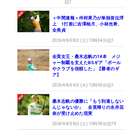
1
＜中間速報＞仲村果乃が単独首位浮
上 1打差に吉澤柚月、小林光希、
全美貞
2026年8月8日 (土) 13時04分
1
全英女王・桑木志帆の14本 メジ
ャー制覇を支えたBSギア「ボール
やクラブを信頼した」【勝者のギ
ア】
2026年8月4日 (火) 12時00分
1
桑木志帆の優勝に「もう到達しない
んじゃないか」 全英帰りの永井花
奈が受け止めた現実
2026年8月8日 (土) 10時30分
19