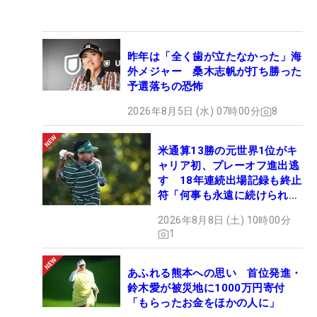
昨年は「全く歯が立たなかった」海
外メジャー 桑木志帆が打ち勝った
予選落ちの恐怖
2026年8月5日 (水) 07時00分
8
米通算13勝の元世界1位がキ
ャリア初、プレーオフ進出逃
す 18年連続出場記録も終止
符「何事も永遠に続けられな
い」
2026年8月8日 (土) 10時00分
1
あふれる熊本への思い 首位発進・
鈴木愛が被災地に1000万円寄付
「もらったお金をほかの人に」