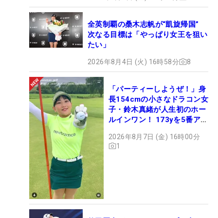
全英制覇の桑木志帆が“凱旋帰国”
次なる目標は「やっぱり女王を狙い
たい」
2026年8月4日 (火) 16時58分
8
「パーティーしようぜ！」身
長154cmの小さなドラコン女
子・鈴木真緒が人生初のホー
ルインワン！ 173yを5番アイ
アンで会心のショット
2026年8月7日 (金) 16時00分
1