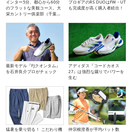
インター5分、都心から60分
プロギアのRS DUOはFW・UT
のフラットな美観コース。大
も完成度が高く購入者続出！
栄カントリー俱楽部（千葉
県）
最新モデル『FJクオンタム』
アディダス『コードカオス
を石井良介プロがチェック
27』は強烈な蹴りでパワーを
生む
猛暑を乗り切る！ こだわり機
仲宗根澄香が平均パット数