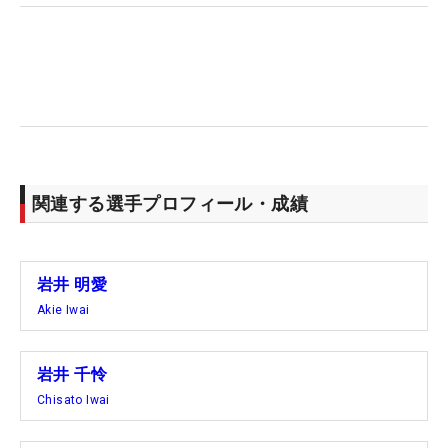
同じく2位から出た双子の妹・千怜も、2つ目のバー
ディを奪った3番以降は、パー行進で伸ばせず4位。
わずかに外れ続けたパットで苦しんだ。それでも全
米には「調子もよくなってきて、安心はしてる」と
前向きに向かえそう。「楽しみです」という一言
に、意気込みを込めた。
関連する選手プロフィール・成績
今季、初のトップ10入りとなる9位で終えた吉田優
利は、5月11日に行われたマサチューセッツ州での
予選会に参加し、わずか1枠の本戦出場権を勝ち取
った。オープンウィークだった前週は、コーチとと
岩井 明愛
もに調整。それが結果にあらわれた。リビエラもす
Akie Iwai
でにプレー済み。「ここより距離が長いので、長い
クラブをいっぱい使わされる。ミスの幅も広がる可
岩井 千怜
能性もあるので、しっかり長いクラフを中心に練習
Chisato Iwai
できたら」と、課題に向き合う。