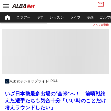
全ツアー
ギア
レッスン
ライフ
漫画
ゴルフ
メルマガ登録
ショップライトLPGA
米国女子
いざ日本勢最多出場の“全米”へ！ 前哨戦終
えた選手たちも気合十分「いい時のことだけ
考えラウンドしたい」