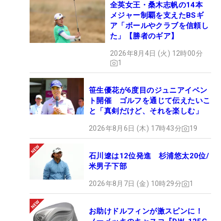
全英女王・桑木志帆の14本
メジャー制覇を支えたBSギ
ア「ボールやクラブを信頼し
た」【勝者のギア】
2026年8月4日 (火) 12時00分
1
笹生優花が6度目のジュニアイベン
ト開催 ゴルフを通じて伝えたいこ
と「真剣だけど、それを楽しむ」
2026年8月6日 (木) 17時43分
19
石川遼は12位発進 杉浦悠太20位/
米男子下部
2026年8月7日 (金) 10時29分
1
お助けドルフィンが激スピンに！