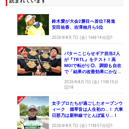
読まれています
2.昨年の全米女子オープントップ10
竹田麗央、西郷真央、渋野日向子
鈴木愛が大会2勝目へ首位T発進
安田祐香、吉澤柚月ら5位
8.過去5年間のアムンディ・エビアン選手権覇者
2026年8月7日 (金) 16時14分
1
古江彩佳
パターこじらせギア担当2人
9.過去5年間のAIG女子オープン（全英）覇者
が『TRTL』をテスト！高
山下美夢有
MOIで転がり◎、調節も自在
で「結果の改善効果にかなり
の意外性」
10.昨年のCMEグローブ・ポイントランキングトッ
2026年8月7日 (金) 11時15分
18
プ30
畑岡奈紗、岩井明愛、岩井千怜、勝みなみ
女子プロたちが過ごしたオープンウ
ィーク 堀琴音は人生初の…！ 六車
17.3月23日付の世界ランキング上位75人
日那乃は新幹線でとんぼ返り…！
佐久間朱莉、菅楓華、河本結、荒木優奈、神谷そ
2026年8月7日 (金) 11時57分
1
ら、鈴木愛、小祝さくら