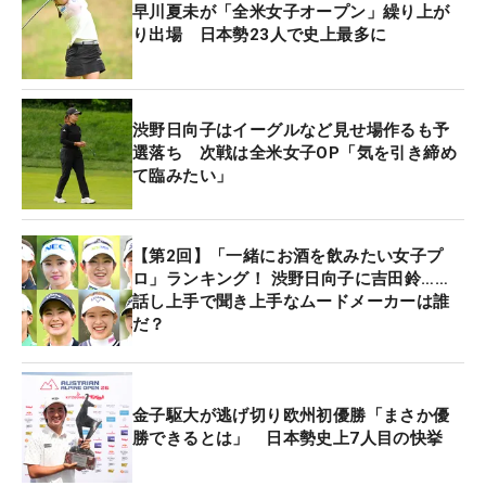
ですね。情けない」と、唇を噛む。
早川夏未が「全米女子オープン」繰り上が
り出場 日本勢23人で史上最多に
それでも予選落ちが2試合続いたところからの急浮
上。「優勝争いに加わって戦うことはすごく大事。
雰囲気だったり、そこでどういうゴルフができる
渋野日向子はイーグルなど見せ場作るも予
か。今後どうしたらいいのかを、この後、振り返っ
選落ち 次戦は全米女子OP「気を引き締め
て臨みたい」
て復習したい」と、メジャーを目前に上昇のきっか
けもつかんだ。
【第2回】「一緒にお酒を飲みたい女子プ
「メジャーは耐えるゴルフが必要。最後の最後まで
ロ」ランキング！ 渋野日向子に吉田鈴……
諦めず、攻めるゴルフも大事になる。先々週に比べ
話し上手で聞き上手なムードメーカーは誰
だ？
たらショットもちょっとずつ良くなってきている。
いい時のことだけを考えてラウンドしたい」。登録
名も“Aki Iwai”に替えて心機一転。女子の大会を初め
て開催する名門で、再び優勝争いに加わることをイ
金子駆大が逃げ切り欧州初優勝「まさか優
勝できるとは」 日本勢史上7人目の快挙
メージする。