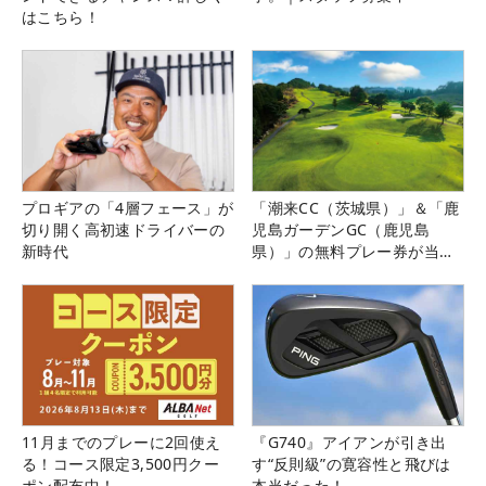
はこちら！
プロギアの「4層フェース」が
「潮来CC（茨城県）」＆「鹿
切り開く高初速ドライバーの
児島ガーデンGC（鹿児島
新時代
県）」の無料プレー券が当た
る！！
11月までのプレーに2回使え
『G740』アイアンが引き出
る！コース限定3,500円クー
す“反則級”の寛容性と飛びは
ポン配布中！
本当だった！