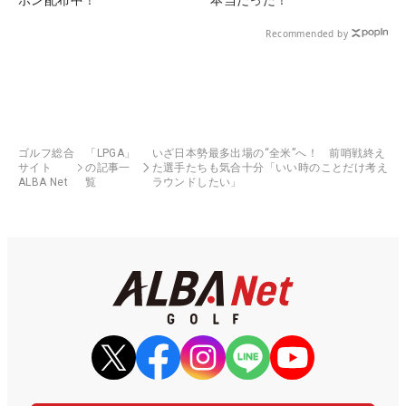
Recommended by
ゴルフ総合
「LPGA」
いざ日本勢最多出場の“全米”へ！ 前哨戦終え
サイト
の記事一
た選手たちも気合十分「いい時のことだけ考え
ALBA Net
覧
ラウンドしたい」