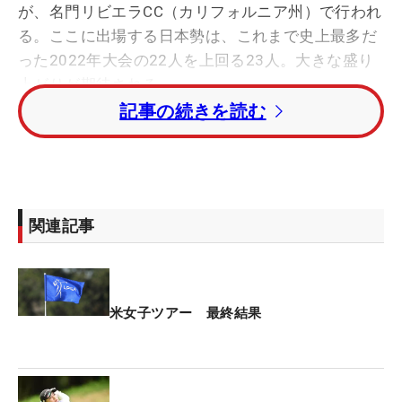
が、名門リビエラCC（カリフォルニア州）で行われ
る。ここに出場する日本勢は、これまで史上最多だ
った2022年大会の22人を上回る23人。大きな盛り
上がりが期待される。
記事の続きを読む
ニュージャージー州で“前哨戦”を戦った日本勢で
は、8人のうち4人がカリフォルニアに向かう。最終
日を首位と4打差の2位で迎えながら、「74」と落と
して29位になった岩井明愛も、そのひとりだ。
関連記事
最終組でスタートした一日は、ピン奥5メートルか
ら3パットを喫した8番でボギーが先に来ると、その
後も苦しい展開が続いた。11番ではグリーン左奥の
米女子ツアー 最終結果
ラフからチップインを決めたものの、バーディはこ
の1ホールだけ。15番、17番と、終盤、立て続けに
スコアを落とした。ラウンド後は「ほんとに悔しい