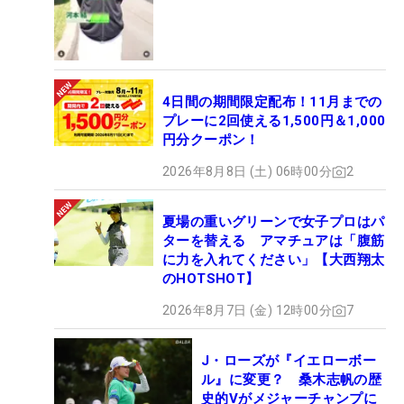
18.出場資格を持たない、5月25日付の世界ランキン
グ上位75人
桑木志帆、高橋彩華
4日間の期間限定配布！11月までの
プレーに2回使える1,500円＆1,000
20.予選会通過者など
円分クーポン！
後藤未有、尾関彩美悠、早川夏未、吉田優利
2026年8月8日 (土) 06時00分
2
夏場の重いグリーンで女子プロはパ
ターを替える アマチュアは「腹筋
に力を入れてください」【大西翔太
のHOTSHOT】
2026年8月7日 (金) 12時00分
7
J・ローズが『イエローボー
ル』に変更？ 桑木志帆の歴
史的Vがメジャーチャンプに