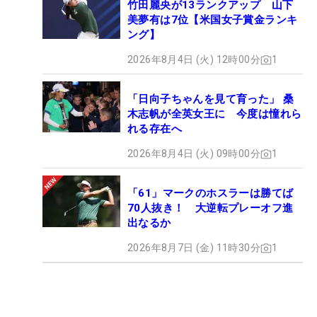
竹田麗央が13ランクアップ 山下
美夢有は7位【米国女子賞金ランキ
ング】
2026年8月4日 (火) 12時00分
1
「日向子ちゃんを見て育った」 桑
木志帆が全英女王に 今度は憧れら
れる存在へ
2026年8月4日 (火) 09時00分
1
「61」マークのホスラーは勝てば
70人抜き！ 大逆転プレーオフ進
出なるか
2026年8月7日 (金) 11時30分
1