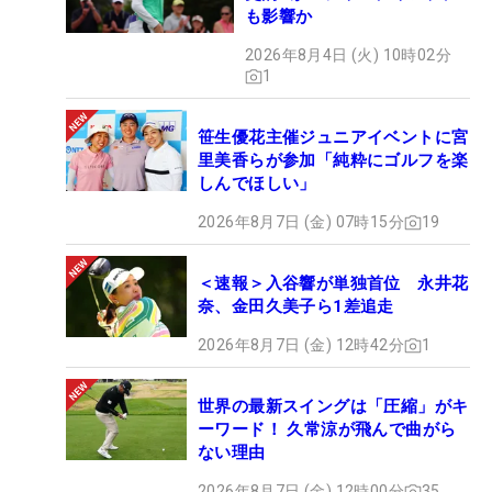
も影響か
2026年8月4日 (火) 10時02分
1
笹生優花主催ジュニアイベントに宮
里美香らが参加「純粋にゴルフを楽
しんでほしい」
2026年8月7日 (金) 07時15分
19
＜速報＞入谷響が単独首位 永井花
奈、金田久美子ら1差追走
2026年8月7日 (金) 12時42分
1
世界の最新スイングは「圧縮」がキ
ーワード！ 久常涼が飛んで曲がら
ない理由
2026年8月7日 (金) 12時00分
35