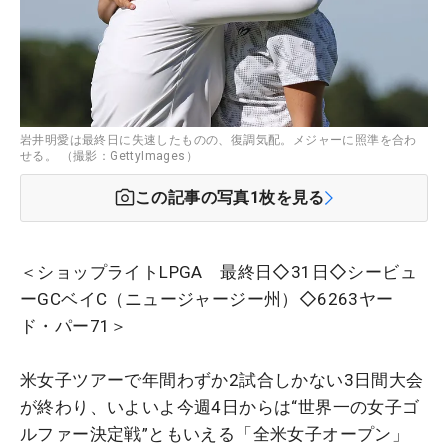
岩井明愛は最終日に失速したものの、復調気配。メジャーに照準を合わ
せる。 （撮影：GettyImages）
この記事の写真
1
枚を見る
＜ショップライトLPGA 最終日◇31日◇シービュ
ーGCベイC（ニュージャージー州）◇6263ヤー
ド・パー71＞
米女子ツアーで年間わずか2試合しかない3日間大会
が終わり、いよいよ今週4日からは“世界一の女子ゴ
ルファー決定戦”ともいえる「全米女子オープン」