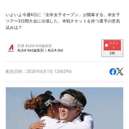
いよいよ今週4日に「全米女子オープン」が開幕する。米女子
ツアー3日間大会に出場した、本戦チケットを持つ選手の意気
込みは？
コメン
所属
ALBA Net編集部
ト
ALBA Net編集部
/
ALBA Net
2
件
配信日時：
2026年6月1日 12時29分