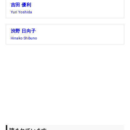
吉田 優利
そして24年が2位、昨年が7位と、2年連続で全米ト
Yuri Yoshida
ップ10入りしている渋野日向子は、予選落ちからの
浮上をリビエラで目指していく。すでに事前のラウ
ンドも済んでいる。「難しいセッティングになるだ
渋野 日向子
ろうなと思うけど、すごく楽しみにしてます」と力
Hinako Shibuno
を込めていた。
今週、出場のなかった歴代女王の笹生優花や、メジ
ャー2勝目を目指す山下美夢有、古江彩佳、西郷真
央らは、休養明けで大舞台に臨む。それぞれが強い
気持ちを胸に、今年開業100周年を迎えたコースで
プレーする。
【全米女子オープンの主な出場資格】
1.過去10年間の全米女子オープン覇者
笹生優花