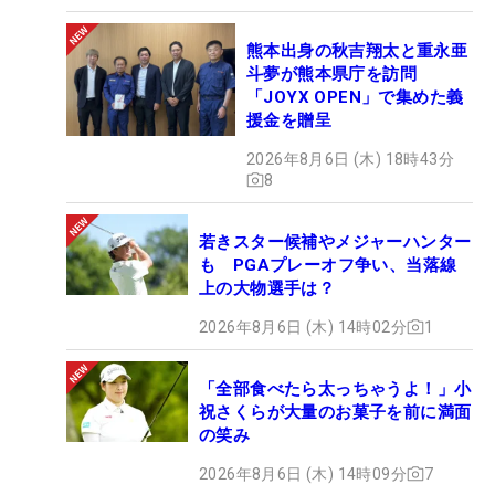
熊本出身の秋吉翔太と重永亜
斗夢が熊本県庁を訪問
「JOYX OPEN」で集めた義
援金を贈呈
2026年8月6日 (木) 18時43分
8
若きスター候補やメジャーハンター
も PGAプレーオフ争い、当落線
上の大物選手は？
2026年8月6日 (木) 14時02分
1
「全部食べたら太っちゃうよ！」小
祝さくらが大量のお菓子を前に満面
の笑み
2026年8月6日 (木) 14時09分
7