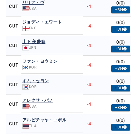
リリア・ヴ
0
(0)
-4
CUT
USA
HBH
ジョディ・エワート
0
(0)
-4
CUT
ENG
HBH
山下 美夢有
0
(0)
-4
CUT
JPN
HBH
ファン・ヨウミン
0
(0)
-4
CUT
KOR
HBH
キム・セヨン
0
(0)
-4
CUT
KOR
HBH
アレクサ・パノ
0
(0)
-4
CUT
USA
HBH
アルピチャヤ・ユボル
0
(0)
-4
CUT
THA
HBH