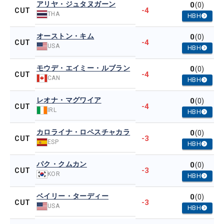
アリヤ・ジュタヌガーン
0
(0)
-4
CUT
THA
HBH
オーストン・キム
0
(0)
-4
CUT
USA
HBH
モウデ・エイミー・ルブラン
0
(0)
-4
CUT
CAN
HBH
レオナ・マグワイア
0
(0)
-4
CUT
IRL
HBH
カロライナ・ロペスチャカラ
0
(0)
-3
CUT
ESP
HBH
パク・クムカン
0
(0)
-3
CUT
KOR
HBH
ベイリー・ターディー
0
(0)
-3
CUT
USA
HBH