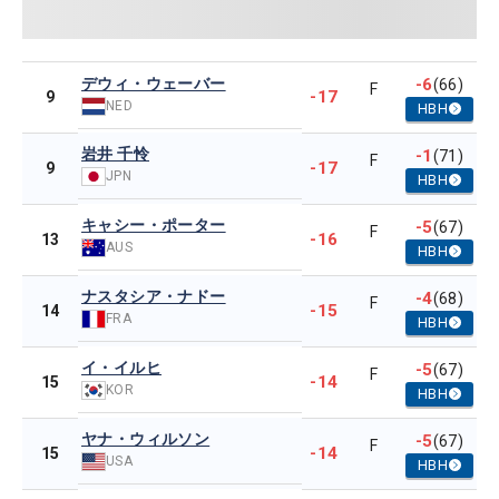
デウィ・ウェーバー
-6
(66)
F
-17
9
NED
HBH
岩井 千怜
-1
(71)
F
-17
9
JPN
HBH
キャシー・ポーター
-5
(67)
F
-16
13
AUS
HBH
ナスタシア・ナドー
-4
(68)
F
-15
14
FRA
HBH
イ・イルヒ
-5
(67)
F
-14
15
KOR
HBH
ヤナ・ウィルソン
-5
(67)
F
-14
15
USA
HBH