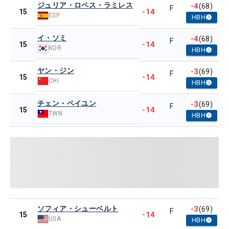
ジュリア・ロペス・ラミレス
-4
(68)
F
-14
15
ESP
HBH
イ・ソミ
-4
(68)
F
-14
15
KOR
HBH
ヤン・ジン
-3
(69)
F
-14
15
CHI
HBH
チェン・ペイユン
-3
(69)
F
-14
15
TWN
HBH
ソフィア・シューベルト
-3
(69)
F
-14
15
USA
HBH