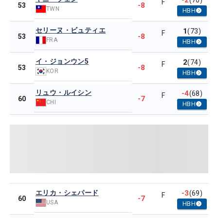
-2
(70)
F
-8
53
TWN
HBH
セリーヌ・ビュティエ
1
(73)
F
-8
53
FRA
HBH
イ・ジョンウン5
2
(74)
F
-8
53
KOR
HBH
リュウ・ルイシン
-4
(68)
F
-7
60
CHI
HBH
エリカ・シェパード
-3
(69)
F
-7
60
USA
HBH