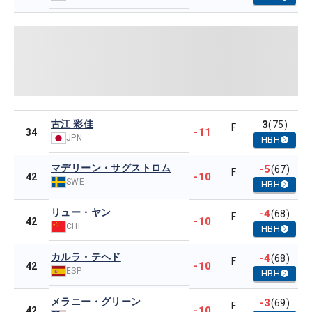
古江 彩佳
3
(75)
F
-11
34
JPN
HBH
マデリーン・サグストロム
-5
(67)
F
-10
42
SWE
HBH
リュー・ヤン
-4
(68)
F
-10
42
CHI
HBH
カルラ・テヘド
-4
(68)
F
-10
42
ESP
HBH
メラニー・グリーン
-3
(69)
F
-10
42