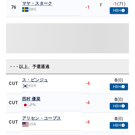
マヤ・スターク
-1
(71)
F
-1
76
SWE
HBH
- - - 以上、予選通過
ス・ビンジュ
0
(0)
-4
CUT
KOR
HBH
西村 優菜
0
(0)
-4
CUT
JPN
HBH
アリセン・コープス
0
(0)
-4
CUT
USA
HBH