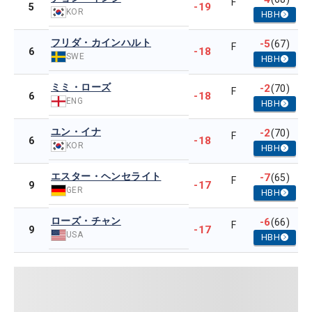
F
-19
5
KOR
HBH
フリダ・カインハルト
-5
(67)
F
-18
6
SWE
HBH
ミミ・ローズ
-2
(70)
F
-18
6
ENG
HBH
ユン・イナ
-2
(70)
F
-18
6
KOR
HBH
エスター・ヘンセライト
-7
(65)
F
-17
9
GER
HBH
ローズ・チャン
-6
(66)
F
-17
9
USA
HBH