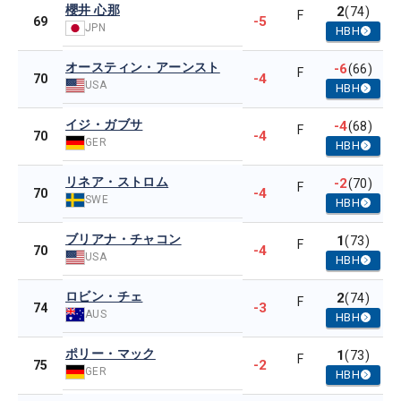
櫻井 心那
2
(74)
F
-5
69
JPN
HBH
オースティン・アーンスト
-6
(66)
F
-4
70
USA
HBH
イジ・ガブサ
-4
(68)
F
-4
70
GER
HBH
リネア・ストロム
-2
(70)
F
-4
70
SWE
HBH
ブリアナ・チャコン
1
(73)
F
-4
70
USA
HBH
ロビン・チェ
2
(74)
F
-3
74
AUS
HBH
ポリー・マック
1
(73)
F
-2
75
GER
HBH