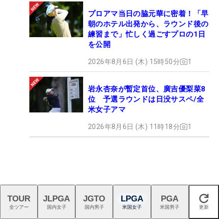
プロアマ当日の脇元華に密着！「早
朝のホテル出発から、ラウンド後の
練習まで」忙しく過ごすプロの1日
を公開
2026年8月6日 (木) 15時50分
1
岩永杏奈が暫定首位、廣吉優梨菜8
位 予選ラウンドは日没サスペ/全
米女子アマ
2026年8月6日 (木) 11時18分
1
TOUR
JLPGA
JGTO
LPGA
PGA
閉じる
全ツアー
国内女子
国内男子
米国女子
米国男子
更新