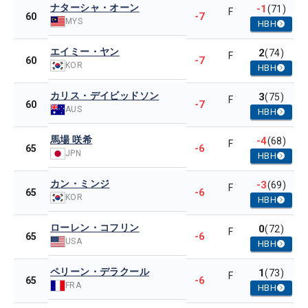
ナターシャ・オーン
-1
(71)
F
-7
60
MYS
HBH
エイミー・ヤン
2
(74)
F
-7
60
KOR
HBH
カリス・デイビッドソン
3
(75)
F
-7
60
AUS
HBH
馬場 咲希
-4
(68)
F
-6
65
JPN
HBH
カン・ミンジ
-3
(69)
F
-6
65
KOR
HBH
ローレン・コフリン
0
(72)
F
-6
65
USA
HBH
ペリーン・デラクール
1
(73)
F
-6
65
FRA
HBH