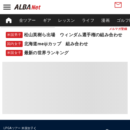
全ツアー
ギア
レッスン
ライフ
漫画
ゴルフ
メルマガ登録
松山英樹ら出場 ウィンダム選手権の組み合わせ
米国男子
北海道meijiカップ 組み合わせ
国内女子
最新の世界ランキング
米国女子
LPGAツアー
米国女子