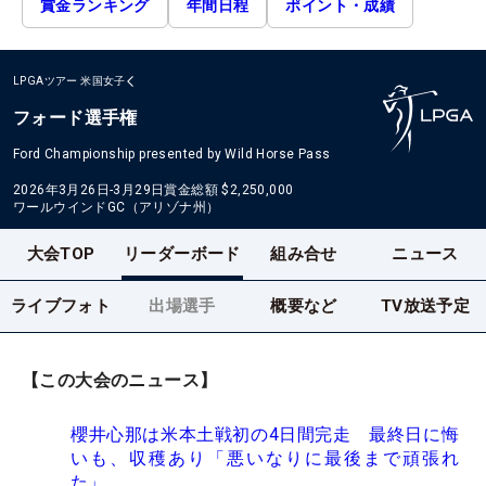
賞金ランキング
年間日程
ポイント・成績
LPGAツアー
米国女子
フォード選手権
Ford Championship presented by Wild Horse Pass
2026年3月26日-3月29日
賞金総額
$2,250,000
ワールウインドGC（アリゾナ州）
大会TOP
リーダーボード
組み合せ
ニュース
ライブフォト
出場選手
概要など
TV放送予定
【この大会のニュース】
櫻井心那は米本土戦初の4日間完走 最終日に悔
いも、収穫あり「悪いなりに最後まで頑張れ
た」