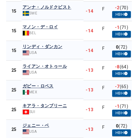
アンナ・ノルドクビスト
-2
(70)
F
-14
15
SWE
HBH
マノン・デ・ロイ
-1
(71)
F
-14
15
BEL
HBH
リンディ・ダンカン
0
(72)
F
-14
15
USA
HBH
ライアン・オトゥール
-8
(64)
F
-13
25
USA
HBH
ガビー・ロペス
-7
(65)
F
-13
25
MEX
HBH
キアラ・タンブリーニ
-1
(71)
F
-13
25
SUI
HBH
ジェニー・ベ
0
(72)
F
-13
25
USA
HBH