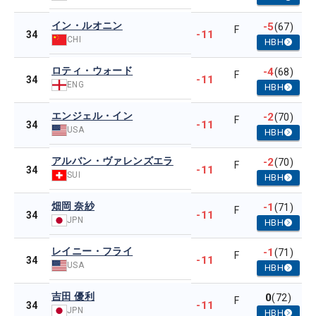
イン・ルオニン
-5
(67)
F
-11
34
CHI
HBH
ロティ・ウォード
-4
(68)
F
-11
34
ENG
HBH
エンジェル・イン
-2
(70)
F
-11
34
USA
HBH
アルバン・ヴァレンズエラ
-2
(70)
F
-11
34
SUI
HBH
畑岡 奈紗
-1
(71)
F
-11
34
JPN
HBH
レイニー・フライ
-1
(71)
F
-11
34
USA
HBH
吉田 優利
0
(72)
F
-11
34
JPN
HBH