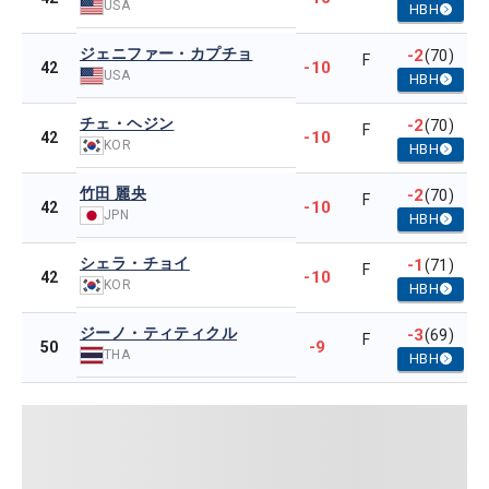
USA
HBH
ジェニファー・カプチョ
-2
(70)
F
-10
42
USA
HBH
チェ・ヘジン
-2
(70)
F
-10
42
KOR
HBH
竹田 麗央
-2
(70)
F
-10
42
JPN
HBH
シェラ・チョイ
-1
(71)
F
-10
42
KOR
HBH
ジーノ・ティティクル
-3
(69)
F
-9
50
THA
HBH