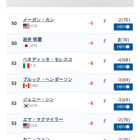
メーガン・カン
-2
(70)
F
-9
50
USA
HBH
岩井 明愛
2
(74)
F
-9
50
JPN
HBH
ベネディッタ・モレスコ
-4
(68)
F
-8
53
ITA
HBH
ブルック・ヘンダーソン
-3
(69)
F
-8
53
CAN
HBH
ジェニー・シン
-3
(69)
F
-8
53
KOR
HBH
エマ・マクマイラー
-2
(70)
F
-8
53
USA
HBH
ヤニ・ツェン