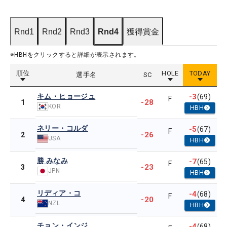
Rnd1
Rnd2
Rnd3
Rnd4
獲得賞金
※HBHをクリックすると詳細が表示されます。
順位
HOLE
TODAY
選手名
SC
キム・ヒョージュ
-3
(69)
F
-28
1
KOR
HBH
ネリー・コルダ
-5
(67)
F
-26
2
USA
HBH
勝 みなみ
-7
(65)
F
-23
3
JPN
HBH
リディア・コ
-4
(68)
F
-20
4
NZL
HBH
チョン・インジ
-4
(68)