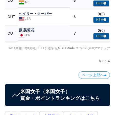
5
CUT
IND
HBH
ヘイリー・クーパー
0
(0)
6
CUT
USA
HBH
原 英莉花
0
(0)
7
CUT
JPN
HBH
WD=棄権,
DQ=失格,
CUT=予選落ち,
MDF=Made Cut/DNF,
＠=アマチュア
© LPGA
ページ上部へ
米国女子
（米国女子）
賞金・ポイントランキングはこちら