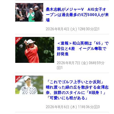
桑木志帆がメジャーV AIG女子オ
ープンは過去最多の5万5000人が来
場
2026年8月4日 (火) 12時30分
1
＜速報＞松山英樹は「65」で
首位と4差 イーグル奪取で
好発進
2026年8月7日 (金) 06時59分
1
「これでゴルフ上手いとか反則」
晴れ渡った緑の丘を散歩する金澤志
奈、抜群のスタイルに「8頭身！」
「可愛いにも程がある」
2026年8月6日 (木) 11時36分
3