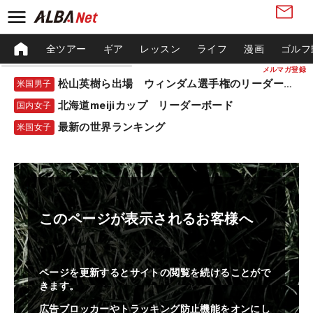
全ツアー
ギア
レッスン
ライフ
漫画
ゴルフ
メルマガ登録
松山英樹ら出場 ウィンダム選手権のリーダーボード
米国男子
北海道meijiカップ リーダーボード
国内女子
最新の世界ランキング
米国女子
このページが表示されるお客様へ
ページを更新するとサイトの閲覧を続けることがで
きます。
広告ブロッカーやトラッキング防止機能をオンにし