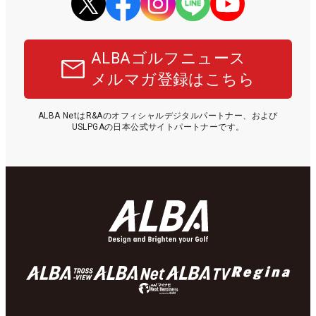
ALBAゴルフニュース
メルマガ登録はこちら
ALBA NetはR&Aのオフィシャルデジタルパートナー、および
USLPGAの日本公式サイトパートナーです。