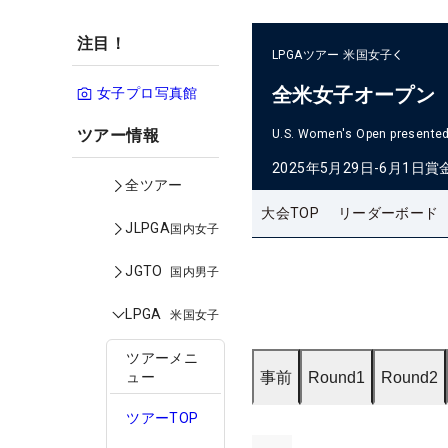
注目！
LPGAツアー
米国女子
全米女子オープン
女子プロ写真館
ツアー情報
U.S. Women's Open presented 
2025年5月29日-6月1日
賞
全ツアー
大会TOP
リーダーボード
JLPGA
国内女子
JGTO
国内男子
LPGA
米国女子
ツアーメニ
事前
Round1
Round2
ュー
ツアーTOP