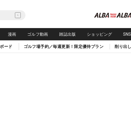
漫画
ゴルフ動画
雑誌出版
ショッピング
SN
ボード
ゴルフ場予約／毎週更新！限定優待プラン
削り出