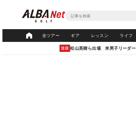
全ツアー
ギア
レッスン
ライフ
松山英樹ら出場 米男子リーダー
注目