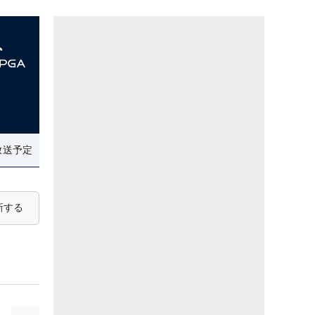
放送予定
新する