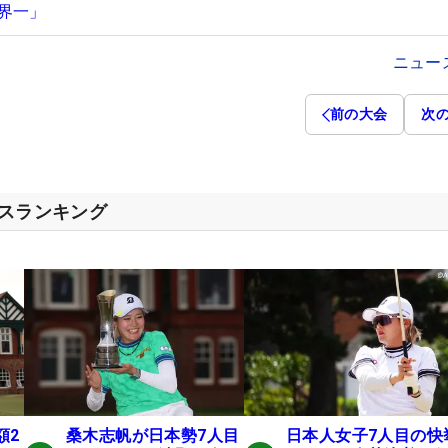
界一」
ニュー
前の大会
次
セスランキング
額2
桑木志帆が日本勢7人目
日本人女子7人目の快