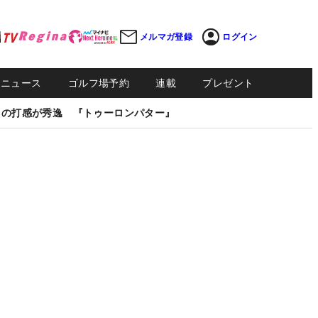
メルマガ登録
ログイン
Sニュース
ゴルフ場予約
連載
プレゼント
しの打感が秀逸 『トゥーロンパター』