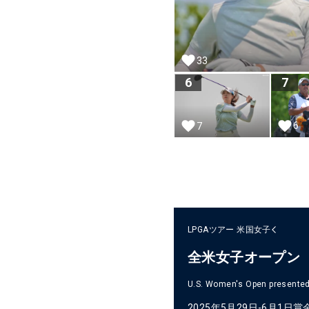
33
6
7
6
7
LPGAツアー
米国女子
全米女子オープン
U.S. Women's Open presented 
2025年5月29日-6月1日
賞