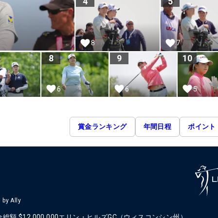
4
5
8
7
8
9
10
6
5
6
賞金ランキング
年間日程
ポイント
by Ally
金総額
$12,000,000
エリン・ヒルズGC（ウィスコンシン州）