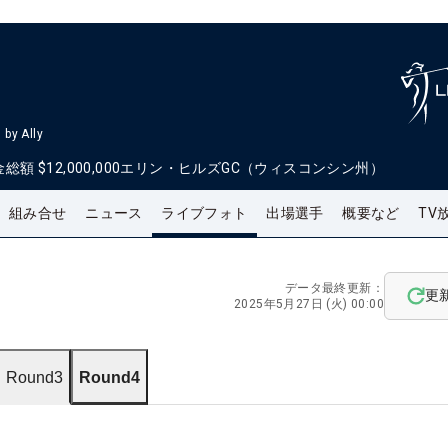
by Ally
金総額
$12,000,000
エリン・ヒルズGC（ウィスコンシン州）
組み合せ
ニュース
ライブフォト
出場選手
概要など
TV
データ最終更新：
更
2025年5月27日 (火) 00:00
Round3
Round4