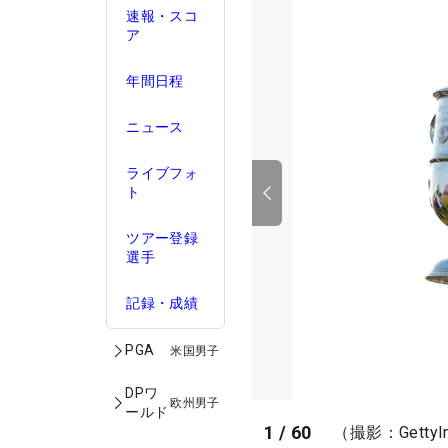
速報・スコ
ア
年間日程
ニュース
ライブフォ
ト
ツアー登録
選手
記録・成績
PGA
米国男子
DPワ
欧州男子
ールド
1
/
60
（撮影：GettyI