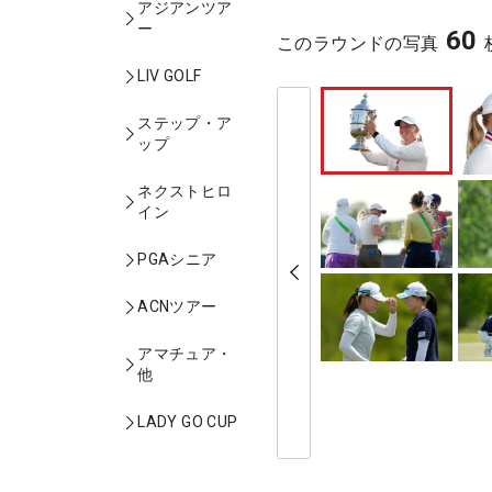
アジアンツア
ー
60
このラウンドの写真
LIV GOLF
ステップ・ア
ップ
ネクストヒロ
イン
PGAシニア
ACNツアー
アマチュア・
他
LADY GO CUP