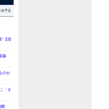
放送予定
”【現
開幕
るのが
に「タ
脱帽