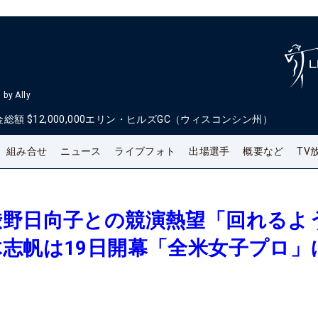
by Ally
金総額
$12,000,000
エリン・ヒルズGC（ウィスコンシン州）
組み合せ
ニュース
ライブフォト
出場選手
概要など
TV
渋野日向子との競演熱望「回れるよ
志帆は19日開幕「全米女子プロ」