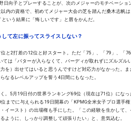
渋野日向子とプレーすることが、次のメジャーのモチベーショ
位以内の資格で、初めてメジャー大会の芝を踏んだ桑木志帆は
タイという結果に「悔しいです」と唇をかんだ。
うして左に振ってスライスしない？
位と2打差の12位と好スタート。ただ「75」、「79」、「7
いては「パターが入らなくて、バーディが取れずにズルズル
（力を）出せてはいると思うんですけど対応力がなかった。ま
らなるレベルアップを誓う4日間にもなった。
く。5月19日付の世界ランキング69位（現在は71位）になっ
0位までに与えられる19日開幕の「KPMG全米女子プロ選手
チ・イースト）の出場権も手にした。「この経験を生かして、
れるように、しっかり調整して頑張りたい」と、意気込む。