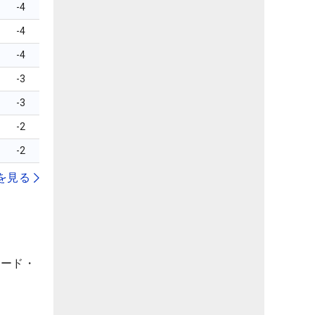
-4
-4
-4
-3
-3
-2
-2
を見る
ヤード・