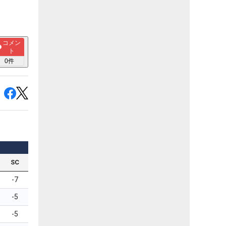
コメン
ト
0
件
SC
-7
-5
-5