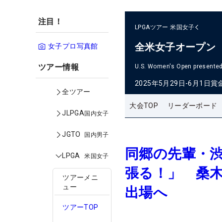
注目！
LPGAツアー
米国女子
全米女子オープン
女子プロ写真館
ツアー情報
U.S. Women's Open presented 
2025年5月29日-6月1日
賞
全ツアー
大会TOP
リーダーボード
JLPGA
国内女子
JGTO
国内男子
同郷の先輩・
LPGA
米国女子
張る！」 桑木
ツアーメニ
ュー
出場へ
ツアーTOP