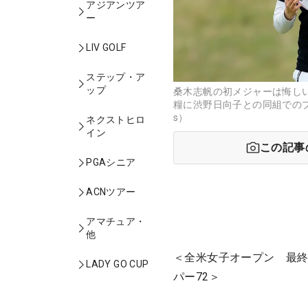
アジアンツア
ー
LIV GOLF
ステップ・ア
ップ
桑木志帆の初メジャーは悔し
糧に渋野日向子との同組でのプレー
s）
ネクストヒロ
イン
この記事
PGAシニア
ACNツアー
アマチュア・
他
＜全米女子オープン 最終
LADY GO CUP
パー72＞