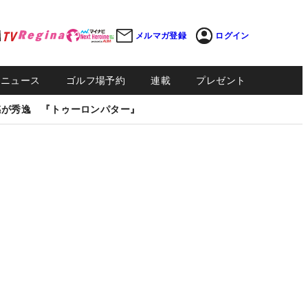
メルマガ登録
ログイン
Sニュース
ゴルフ場予約
連載
プレゼント
感が秀逸 『トゥーロンパター』