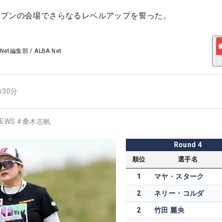
ープンの会場でさらなるレベルアップを誓った。
 Net編集部
/
ALBA Net
時30分
EWS
#
桑木志帆
Round
4
順位
選手名
1
マヤ・スターク
2
ネリー・コルダ
2
竹田 麗央