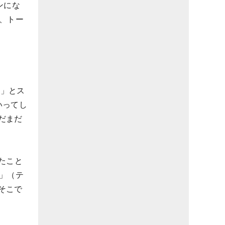
ンにな
、トー
6」とス
いってし
だまだ
たこと
権」（テ
そこで