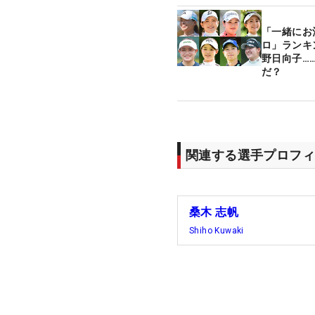
「一緒にお
ロ」ランキ
野日向子…
だ？
関連する選手プロフィ
桑木 志帆
Shiho Kuwaki