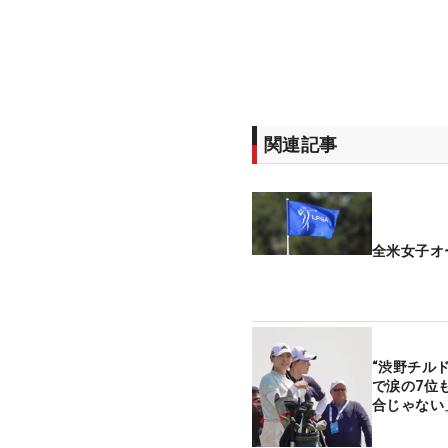
関連記事
全米女子オ
“渋野チル
で涙の7位
合じゃない