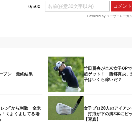
竹田麗央が全米女子OPで
ープン 最終結果
超ゲット！ 西郷真央、
子はいくら稼いだ？
ドレン”から刺激 全米
女子プロ28人のアイアン
も「くよくよしてる場
打痕が下の溝3本にビ
」
【写真】