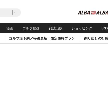
漫画
ゴルフ動画
雑誌出版
ショッピング
SN
ゴルフ場予約／毎週更新！限定優待プラン
削り出しの打