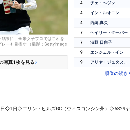
4
チェ・ヘジン
4
イン・ルオニン
4
西郷 真央
7
ヘイリー・クーパー
い結果に。全米女子プロではこれを
7
渋野 日向子
も目指す （撮影：GettyImage
9
エンジェル・イン
の写真
1
枚を見る
9
アリヤ・ジュタヌガーン
順位の続き
日◇1日◇エリン・ヒルズGC（ウィスコンシン州）◇6829