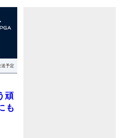
放送予定
う頑
にも