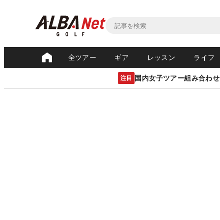
全ツアー
ギア
レッスン
ライフ
国内女子ツアー組み合わせ
注目