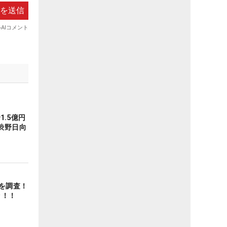
1.5億円
渋野日向
を調査！
ッ！！