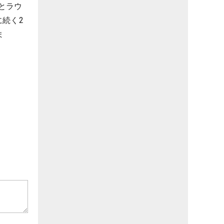
とラウ
続く2
ま