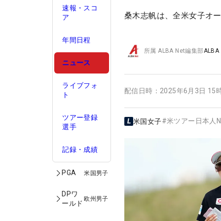
速報・スコ
桑木志帆は、全米女子オ
ア
年間日程
所属
ALBA Net編集部
ALBA
ニュース
ライブフォ
配信日時：
2025年6月3日 15
ト
ツアー登録
#
米ツアー日本人N
米国女子
選手
記録・成績
PGA
米国男子
DPワ
欧州男子
ールド