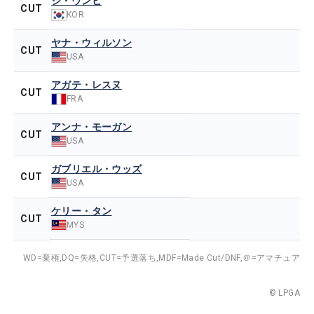
ジ・ウンヒ
CUT
KOR
ヤナ・ウィルソン
CUT
USA
アガテ・レスヌ
CUT
FRA
アンナ・モーガン
CUT
USA
ガブリエル・ウッズ
CUT
USA
ケリー・タン
CUT
MYS
WD=棄権,
DQ=失格,
CUT=予選落ち,
MDF=Made Cut/DNF,
＠=アマチュア
© LPGA