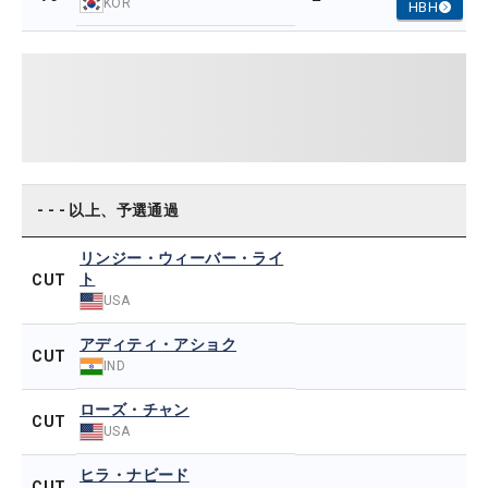
KOR
HBH
- - - 以上、予選通過
リンジー・ウィーバー・ライ
ト
CUT
USA
アディティ・アショク
CUT
IND
ローズ・チャン
CUT
USA
ヒラ・ナビード
CUT