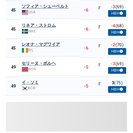
ソフィア・シューベルト
-3
(69)
F
-6
45
USA
HBH
リネア・ストロム
-4
(68)
F
-6
45
SWE
HBH
レオナ・マグワイア
-2
(70)
F
-6
45
IRL
HBH
セリーヌ・ボルヘ
-3
(69)
F
-5
49
NOR
HBH
イ・ソミ
3
(75)
F
-5
49
KOR
HBH