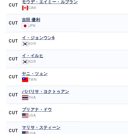
モウデ・エイミー・ルブラン
CUT
CAN
吉田 優利
CUT
JPN
イ・ジョンウン6
CUT
KOR
イ・イルヒ
CUT
KOR
ヤニ・ツェン
CUT
TWN
パバリサ・ヨクトゥアン
CUT
THA
ブリアナ・ドウ
CUT
USA
マリサ・スティーン
CUT
USA