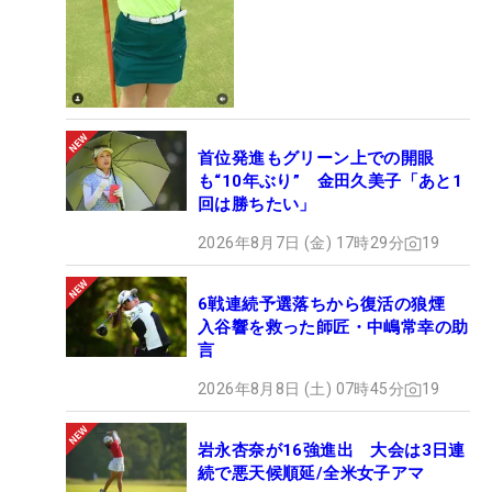
首位発進もグリーン上での開眼
も“10年ぶり” 金田久美子「あと1
回は勝ちたい」
2026年8月7日 (金) 17時29分
19
6戦連続予選落ちから復活の狼煙
入谷響を救った師匠・中嶋常幸の助
言
2026年8月8日 (土) 07時45分
19
岩永杏奈が16強進出 大会は3日連
続で悪天候順延/全米女子アマ