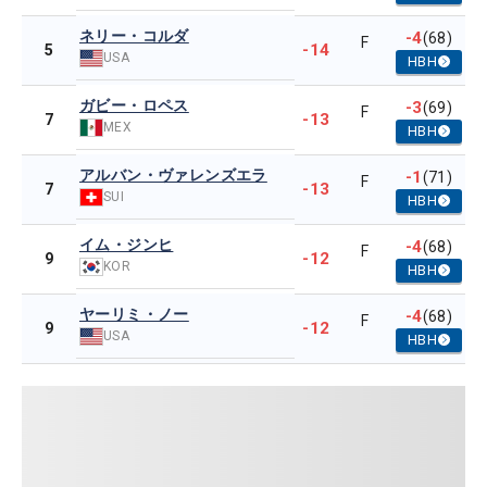
ネリー・コルダ
-4
(68)
F
-14
5
USA
HBH
ガビー・ロペス
-3
(69)
F
-13
7
MEX
HBH
アルバン・ヴァレンズエラ
-1
(71)
F
-13
7
SUI
HBH
イム・ジンヒ
-4
(68)
F
-12
9
KOR
HBH
ヤーリミ・ノー
-4
(68)
F
-12
9
USA
HBH