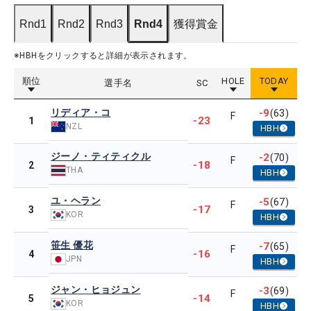
Rnd1
Rnd2
Rnd3
Rnd4
獲得賞金
※HBHをクリックすると詳細が表示されます。
順位
HOLE
TODAY
選手名
SC
リディア・コ
-9
(63)
F
-23
1
NZL
HBH
ジーノ・ティティクル
-2
(70)
F
-18
2
THA
HBH
ユ・ヘラン
-5
(67)
F
-17
3
KOR
HBH
笹生 優花
-7
(65)
F
-16
4
JPN
HBH
ジャン・ヒョジュン
-3
(69)
F
-14
5
KOR
HBH