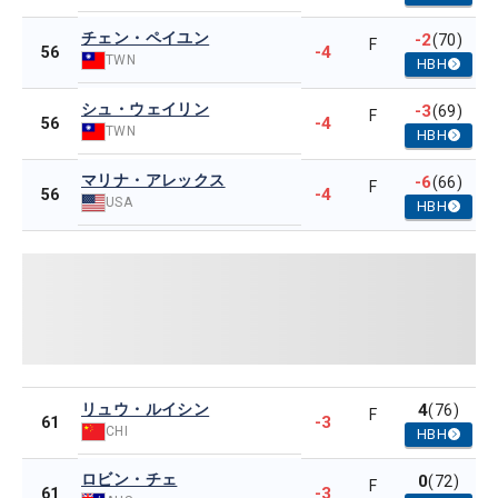
チェン・ペイユン
-2
(70)
F
-4
56
TWN
HBH
シュ・ウェイリン
-3
(69)
F
-4
56
TWN
HBH
マリナ・アレックス
-6
(66)
F
-4
56
USA
HBH
リュウ・ルイシン
4
(76)
F
-3
61
CHI
HBH
ロビン・チェ
0
(72)
F
-3
61