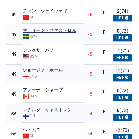
チャン・ウェイウェイ
2
(74)
F
-5
49
CHI
HBH
マデリーン・サグストロム
0
(72)
F
-5
49
SWE
HBH
アレクサ・パノ
-1
(71)
F
-5
49
USA
HBH
ジョージア・ホール
-1
(71)
F
-5
49
ENG
HBH
アレーナ・シャープ
0
(72)
F
-5
49
CAN
HBH
マチルダ・キャストレン
0
(72)
F
-4
56
FIN
HBH
ヘ・ムニ
-2
(70)
F
-4
56
CHI
HBH