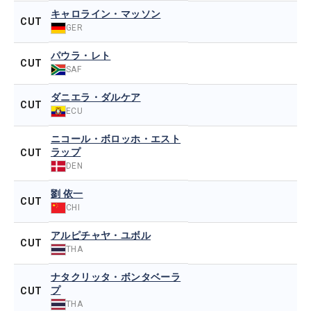
キャロライン・マッソン
CUT
GER
パウラ・レト
CUT
SAF
ダニエラ・ダルケア
CUT
ECU
ニコール・ボロッホ・エスト
ラップ
CUT
DEN
劉 依一
CUT
CHI
アルピチャヤ・ユボル
CUT
THA
ナタクリッタ・ボンタベーラ
プ
CUT
THA