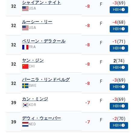
シャイアン・ナイト
-3
(69)
F
-8
32
USA
HBH
ルーシー・リー
-4
(68)
F
-8
32
USA
HBH
ペリーン・デラクール
-1
(71)
F
-8
32
FRA
HBH
ヤン・ジン
2
(74)
F
-8
32
CHI
HBH
パーニラ・リンドベルグ
-3
(69)
F
-8
32
SWE
HBH
カン・ミンジ
-3
(69)
F
-7
39
KOR
HBH
デウィ・ウェーバー
-2
(70)
F
-7
39
NED
HBH