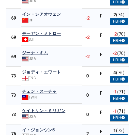
USA
HBH
イン・シアオウェン
2
(74)
F
-2
69
CHI
HBH
モーガン・メトロー
-2
(70)
F
-2
69
SUI
HBH
ジーナ・キム
-2
(70)
F
-2
69
USA
HBH
ジョディ・エワート
4
(76)
F
0
73
ENG
HBH
チェン・スーチャ
-1
(71)
F
0
73
TWN
HBH
ケイトリン・ミリガン
-1
(71)
F
0
73
USA
HBH
イ・ジョンウン5
1
(73)
F
2
76