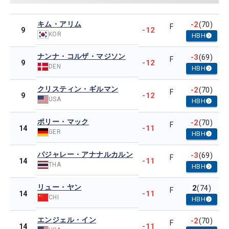
キム・アリム
-2
(70)
F
-12
9
KOR
HBH
ナンナ・コルザ・マジソン
-3
(69)
F
-12
9
DEN
HBH
クリスティン・ギルマン
-2
(70)
F
-12
9
USA
HBH
ポリー・マック
-2
(70)
F
-11
14
GER
HBH
パジャレー・アナナルカルン
-3
(69)
F
-11
14
THA
HBH
リュー・ヤン
2
(74)
F
-11
14
CHI
HBH
エンジェル・イン
-2
(70)
F
-11
14