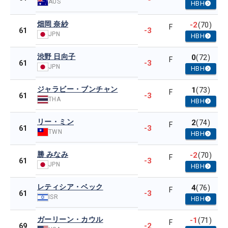
AUS
HBH
畑岡 奈紗
-2
(70)
F
-3
61
JPN
HBH
渋野 日向子
0
(72)
F
-3
61
JPN
HBH
ジャラビー・ブンチャン
1
(73)
F
-3
61
THA
HBH
リー・ミン
2
(74)
F
-3
61
TWN
HBH
勝 みなみ
-2
(70)
F
-3
61
JPN
HBH
レティシア・ベック
4
(76)
F
-3
61
ISR
HBH
ガーリーン・カウル
-1
(71)
F
-2
69