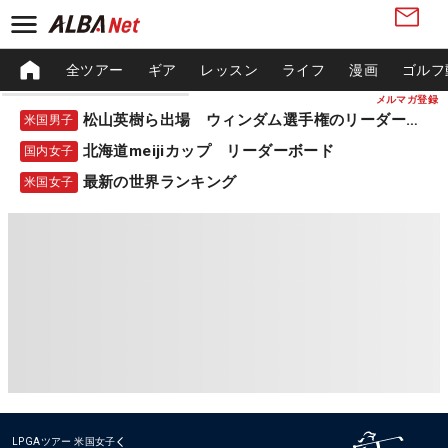
全ツアー
ギア
レッスン
ライフ
漫画
ゴルフ
メルマガ登録
松山英樹ら出場 ウィンダム選手権のリーダーボード
米国男子
北海道meijiカップ リーダーボード
国内女子
最新の世界ランキング
米国女子
LPGAツアー
米国女子