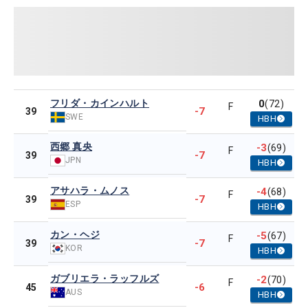
フリダ・カインハルト
0
(72)
F
-7
39
SWE
HBH
西郷 真央
-3
(69)
F
-7
39
JPN
HBH
アサハラ・ムノス
-4
(68)
F
-7
39
ESP
HBH
カン・ヘジ
-5
(67)
F
-7
39
KOR
HBH
ガブリエラ・ラッフルズ
-2
(70)
F
-6
45
AUS
HBH