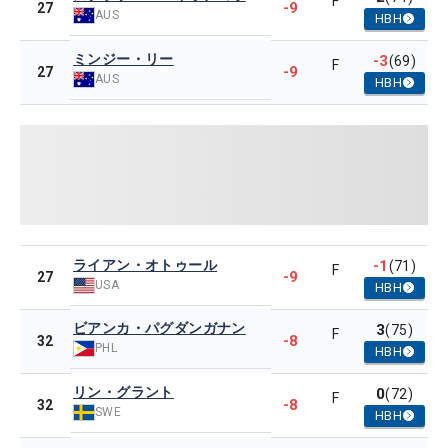
F
-9
27
AUS
HBH
ミンジー・リー
-3
(69)
F
-9
27
AUS
HBH
ライアン・オトゥール
-1
(71)
F
-9
27
USA
HBH
ビアンカ・パグダンガナン
3
(75)
F
-8
32
PHL
HBH
リン・グラント
0
(72)
F
-8
32
SWE
HBH