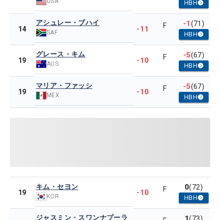
USA
HBH
アシュレー・ブハイ
-1
(71)
F
-11
14
SAF
HBH
グレース・キム
-5
(67)
F
-10
19
AUS
HBH
マリア・ファッシ
-5
(67)
F
-10
19
MEX
HBH
キム・セヨン
0
(72)
F
-10
19
KOR
HBH
ジャスミン・スワンナプーラ
1
(73)