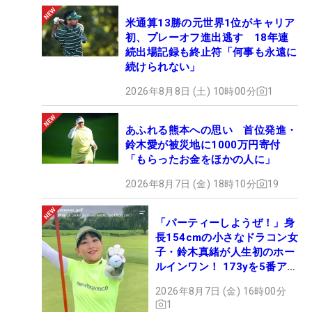
米通算13勝の元世界1位がキャリア
初、プレーオフ進出逃す 18年連
続出場記録も終止符「何事も永遠に
続けられない」
2026年8月8日 (土) 10時00分
1
あふれる熊本への思い 首位発進・
鈴木愛が被災地に1000万円寄付
「もらったお金をほかの人に」
2026年8月7日 (金) 18時10分
19
「パーティーしようぜ！」身
長154cmの小さなドラコン女
子・鈴木真緒が人生初のホー
ルインワン！ 173yを5番アイ
アンで会心のショット
2026年8月7日 (金) 16時00分
1