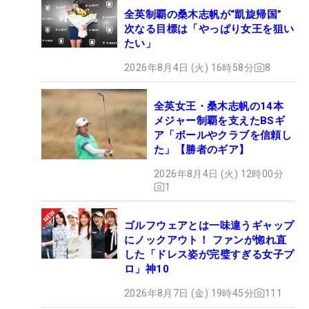
全英制覇の桑木志帆が“凱旋帰国”
次なる目標は「やっぱり女王を狙い
たい」
2026年8月4日 (火) 16時58分
8
全英女王・桑木志帆の14本
メジャー制覇を支えたBSギ
ア「ボールやクラブを信頼し
た」【勝者のギア】
2026年8月4日 (火) 12時00分
1
ゴルフウェアとは一味違うギャップ
にノックアウト！ ファンが惚れ直
した「ドレス姿が完璧すぎる女子プ
ロ」神10
2026年8月7日 (金) 19時45分
111