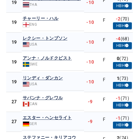
F
-10
19
THA
HBH
チャーリー・ハル
-2
(70)
F
-10
19
ENG
HBH
レクシー・トンプソン
-4
(68)
F
-10
19
USA
HBH
アンナ・ノルドクビスト
0
(72)
F
-10
19
SWE
HBH
リンディ・ダンカン
1
(73)
F
-10
19
USA
HBH
サバンナ・グレワル
-1
(71)
F
-9
27
CAN
HBH
エスター・ヘンセライト
-1
(71)
F
-9
27
GER
HBH
ステファニー・キリアコウ
2
(74)