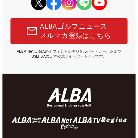
ALBAゴルフニュース
メルマガ登録はこちら
ALBA NetはR&Aのオフィシャルデジタルパートナー、および
USLPGAの日本公式サイトパートナーです。