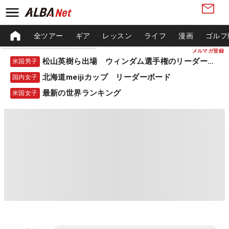
全ツアー
ギア
レッスン
ライフ
漫画
ゴルフ
メルマガ登録
松山英樹ら出場 ウィンダム選手権のリーダーボード
米国男子
北海道meijiカップ リーダーボード
国内女子
最新の世界ランキング
米国女子