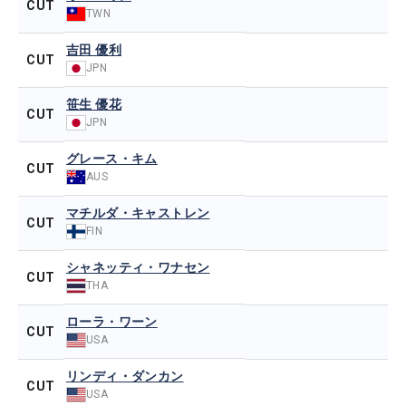
CUT
TWN
吉田 優利
CUT
JPN
笹生 優花
CUT
JPN
グレース・キム
CUT
AUS
マチルダ・キャストレン
CUT
FIN
シャネッティ・ワナセン
CUT
THA
ローラ・ワーン
CUT
USA
リンディ・ダンカン
CUT
USA