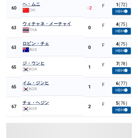
ヘ・ムニ
1
(72)
F
-2
60
CHI
HBH
ウィチャネ・メーチャイ
4
(75)
F
0
63
THA
HBH
ロビン・チェ
4
(75)
F
0
63
AUS
HBH
ジ・ウンヒ
7
(78)
F
1
65
KOR
HBH
イム・ジンヒ
6
(77)
F
1
65
KOR
HBH
チェ・ヘジン
5
(76)
F
2
67
KOR
HBH