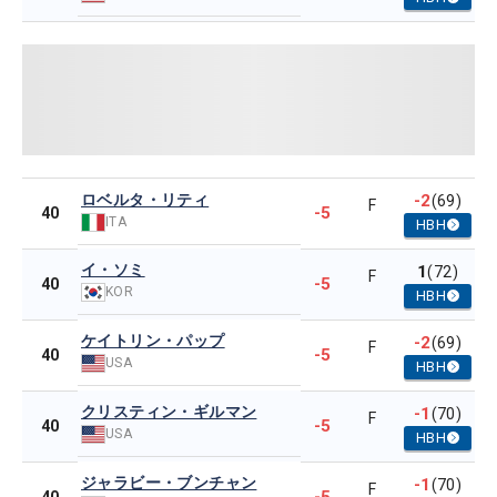
ロベルタ・リティ
-2
(69)
F
-5
40
ITA
HBH
イ・ソミ
1
(72)
F
-5
40
KOR
HBH
ケイトリン・パップ
-2
(69)
F
-5
40
USA
HBH
クリスティン・ギルマン
-1
(70)
F
-5
40
USA
HBH
ジャラビー・ブンチャン
-1
(70)
F