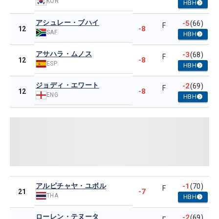
KOR
HBH
アシュレー・ブハイ
-5
(66)
F
-8
12
SAF
HBH
アサハラ・ムノス
-3
(68)
F
-8
12
ESP
HBH
ジョディ・エワート
-2
(69)
F
-8
12
ENG
HBH
アルピチャヤ・ユボル
-1
(70)
F
-7
21
THA
HBH
ローレン・テヌータ
-2
(69)