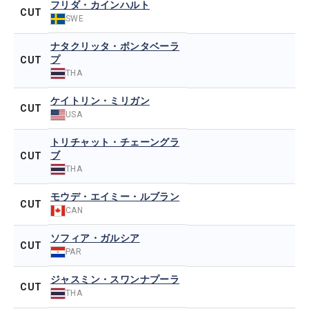
フリダ・カインハルト
CUT
SWE
ナタクリッタ・ボンタベーラ
プ
CUT
THA
ケイトリン・ミリガン
CUT
USA
トリチャット・チェーングラ
ブ
CUT
THA
モウデ・エイミー・ルブラン
CUT
CAN
ソフィア・ガルシア
CUT
PAR
ジャスミン・スワンナプーラ
CUT
THA