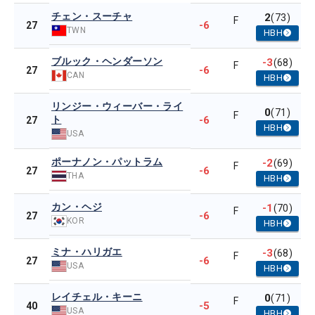
チェン・スーチャ
2
(73)
F
-6
27
TWN
HBH
ブルック・ヘンダーソン
-3
(68)
F
-6
27
CAN
HBH
リンジー・ウィーバー・ライ
0
(71)
F
ト
-6
27
HBH
USA
ポーナノン・パットラム
-2
(69)
F
-6
27
THA
HBH
カン・ヘジ
-1
(70)
F
-6
27
KOR
HBH
ミナ・ハリガエ
-3
(68)
F
-6
27
USA
HBH
レイチェル・キーニ
0
(71)
F
-5
40
USA
HBH