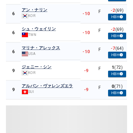
アン・ナリン
-2
(69)
F
-10
6
KOR
HBH
シュ・ウェイリン
-2
(69)
F
-10
6
TWN
HBH
マリナ・アレックス
-7
(64)
F
-10
6
USA
HBH
ジェニー・シン
1
(72)
F
-9
9
KOR
HBH
アルバン・ヴァレンズエラ
0
(71)
F
-9
9
SUI
HBH