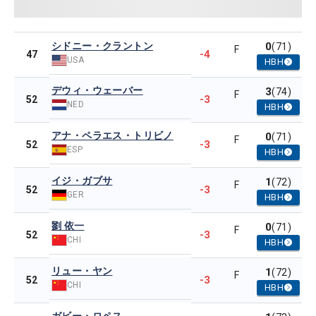
シドニー・クラントン
0
(71)
F
-4
47
USA
HBH
デウィ・ウェーバー
3
(74)
F
-3
52
NED
HBH
アナ・ペラエス・トリビノ
0
(71)
F
-3
52
ESP
HBH
イジ・ガブサ
1
(72)
F
-3
52
GER
HBH
劉 依一
0
(71)
F
-3
52
CHI
HBH
リュー・ヤン
1
(72)
F
-3
52
CHI
HBH