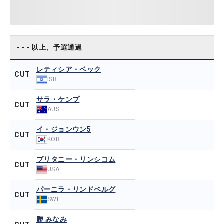
- - - 以上、予選通過
レティシア・ベック
CUT
ISR
サラ・ケンプ
CUT
AUS
イ・ジョンウン5
CUT
KOR
ブリタニー・リンシコム
CUT
USA
パーニラ・リンドベルグ
CUT
SWE
勝 みなみ