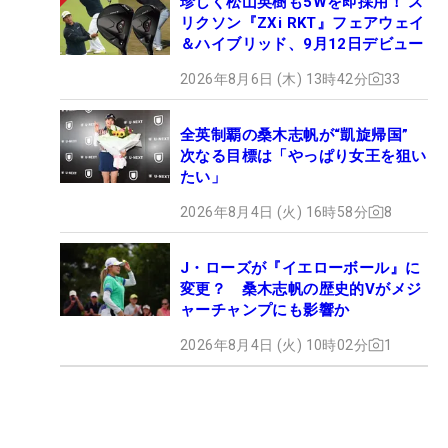
珍しく松山英樹も5Wを即採用！ ス
リクソン『ZXi RKT』フェアウェイ
＆ハイブリッド、9月12日デビュー
2026年8月6日 (木) 13時42分
33
全英制覇の桑木志帆が“凱旋帰国”
次なる目標は「やっぱり女王を狙い
たい」
2026年8月4日 (火) 16時58分
8
J・ローズが『イエローボール』に
変更？ 桑木志帆の歴史的Vがメジ
ャーチャンプにも影響か
2026年8月4日 (火) 10時02分
1