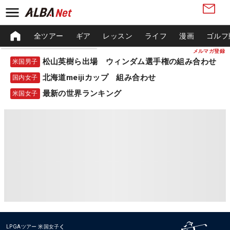
全ツアー
ギア
レッスン
ライフ
漫画
ゴルフ
メルマガ登録
松山英樹ら出場 ウィンダム選手権の組み合わせ
米国男子
北海道meijiカップ 組み合わせ
国内女子
最新の世界ランキング
米国女子
LPGAツアー
米国女子