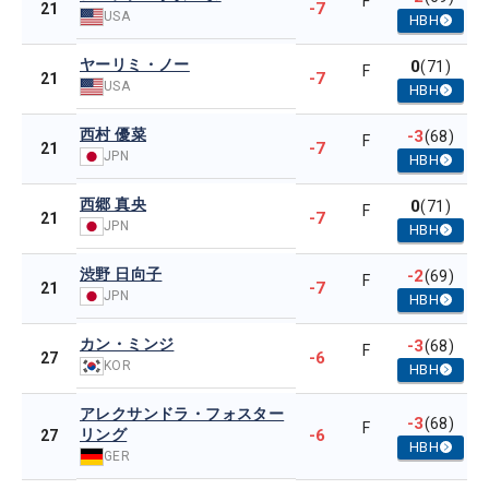
F
-7
21
USA
HBH
ヤーリミ・ノー
0
(71)
F
-7
21
USA
HBH
西村 優菜
-3
(68)
F
-7
21
JPN
HBH
西郷 真央
0
(71)
F
-7
21
JPN
HBH
渋野 日向子
-2
(69)
F
-7
21
JPN
HBH
カン・ミンジ
-3
(68)
F
-6
27
KOR
HBH
アレクサンドラ・フォスター
-3
(68)
F
リング
-6
27
HBH
GER