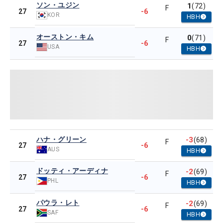
ソン・ユジン
1
(72)
F
-6
27
KOR
HBH
オーストン・キム
0
(71)
F
-6
27
USA
HBH
ハナ・グリーン
-3
(68)
F
-6
27
AUS
HBH
ドッティ・アーディナ
-2
(69)
F
-6
27
PHL
HBH
パウラ・レト
-2
(69)
F
-6
27
SAF
HBH