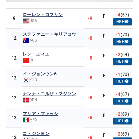
ローレン・コフリン
-4
(67)
F
-9
9
USA
HBH
ステファニー・キリアコウ
-1
(70)
F
-8
12
AUS
HBH
レン・ユィエ
-2
(69)
F
-8
12
CHI
HBH
イ・ジョンウン6
-1
(70)
F
-8
12
KOR
HBH
ナンナ・コルザ・マジソン
-4
(67)
F
-8
12
DEN
HBH
マリア・ファッシ
-2
(69)
F
-8
12
MEX
HBH
コ・ジンヨン
-2
(69)
F
-8
12