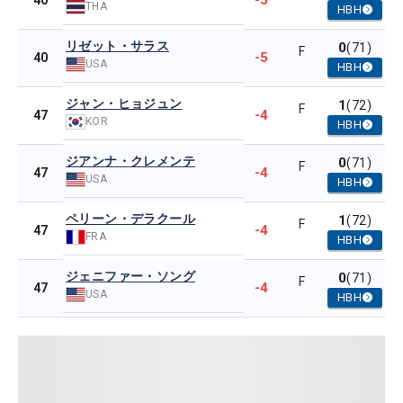
-5
40
THA
HBH
リゼット・サラス
0
(71)
F
-5
40
USA
HBH
ジャン・ヒョジュン
1
(72)
F
-4
47
KOR
HBH
ジアンナ・クレメンテ
0
(71)
F
-4
47
USA
HBH
ペリーン・デラクール
1
(72)
F
-4
47
FRA
HBH
ジェニファー・ソング
0
(71)
F
-4
47
USA
HBH