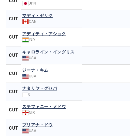
CUT
JPN
マディ・ゼリク
CUT
CAN
アディティ・アショク
CUT
IND
キャロライン・イングリス
CUT
USA
ジーナ・キム
CUT
USA
ナタリヤ・グセバ
CUT
0
ステファニー・メドウ
CUT
NIR
ブリアナ・ドウ
CUT
USA