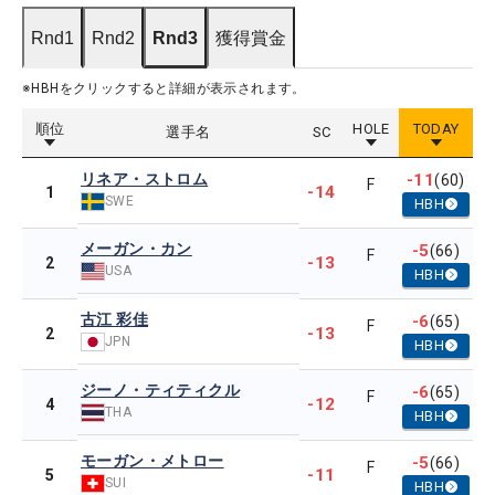
Rnd1
Rnd2
Rnd3
獲得賞金
※HBHをクリックすると詳細が表示されます。
順位
HOLE
TODAY
選手名
SC
リネア・ストロム
-11
(60)
F
-14
1
SWE
HBH
メーガン・カン
-5
(66)
F
-13
2
USA
HBH
古江 彩佳
-6
(65)
F
-13
2
JPN
HBH
ジーノ・ティティクル
-6
(65)
F
-12
4
THA
HBH
モーガン・メトロー
-5
(66)
F
-11
5
SUI
HBH