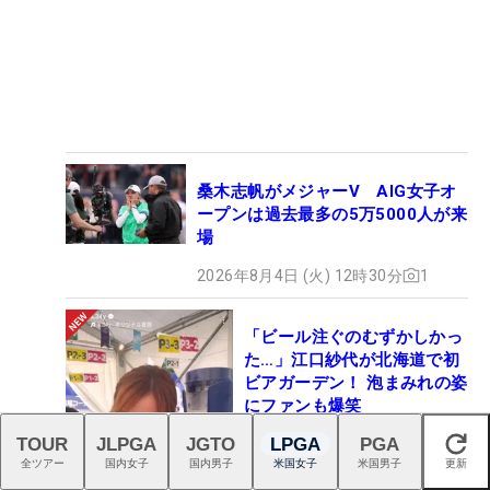
桑木志帆がメジャーV AIG女子オ
ープンは過去最多の5万5000人が来
場
2026年8月4日 (火) 12時30分
1
「ビール注ぐのむずかしかっ
た…」江口紗代が北海道で初
ビアガーデン！ 泡まみれの姿
にファンも爆笑
TOUR
JLPGA
JGTO
LPGA
PGA
2026年8月6日 (木) 13時27分
閉じる
1
全ツアー
国内女子
国内男子
米国女子
米国男子
更新