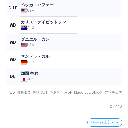
ベッカ・ハファー
CUT
USA
カリス・デイビッドソン
WD
AUS
ダニエル・カン
WD
USA
サンドラ・ガル
WD
GER
畑岡 奈紗
DQ
JPN
WD=棄権,
DQ=失格,
CUT=予選落ち,
MDF=Made Cut/DNF,
＠=アマチュア
© LPGA
ページ上部へ