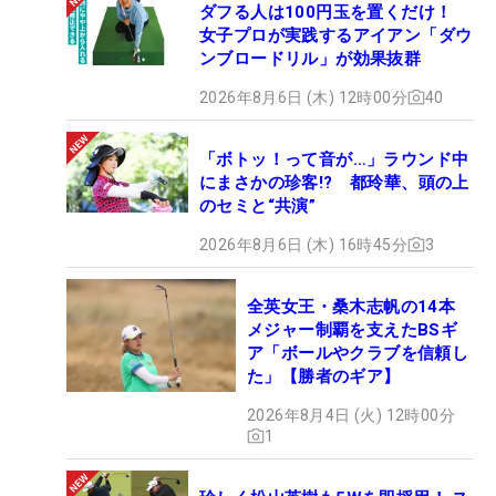
ダフる人は100円玉を置くだけ！
女子プロが実践するアイアン「ダウ
ンブロードリル」が効果抜群
2026年8月6日 (木) 12時00分
40
「ボトッ！って音が…」ラウンド中
にまさかの珍客!? 都玲華、頭の上
のセミと“共演”
2026年8月6日 (木) 16時45分
3
全英女王・桑木志帆の14本
メジャー制覇を支えたBSギ
ア「ボールやクラブを信頼し
た」【勝者のギア】
2026年8月4日 (火) 12時00分
1