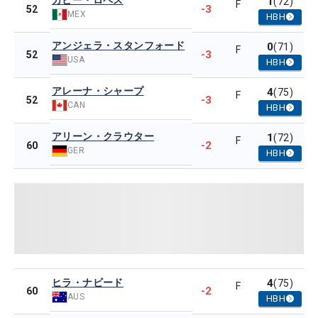
ガビー・ロペス
1
(72)
F
-3
52
MEX
HBH
アンジェラ・スタンフォード
0
(71)
F
-3
52
USA
HBH
アレーナ・シャープ
4
(75)
F
-3
52
CAN
HBH
アリーン・クラウター
1
(72)
F
-2
60
GER
HBH
ヒラ・ナビード
4
(75)
F
-2
60
AUS
HBH