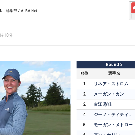
 Net編集部
/
ALBA Net
4時10分
Round
3
順位
選手名
1
リネア・ストロム
2
メーガン・カン
2
古江 彩佳
4
ジーノ・ティティクル
5
モーガン・メトロー