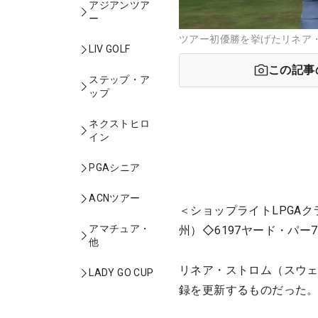
アジアンツア
ー
ツアー初優勝を挙げたリネア・スト
LIV GOLF
この記事
ステップ・ア
ップ
ネクストヒロ
イン
PGAシニア
ACNツアー
＜ショップライトLPGA
アマチュア・
州）◇6197ヤード・パー7
他
リネア・ストロム（スウ
LADY GO CUP
録を更新するものだった