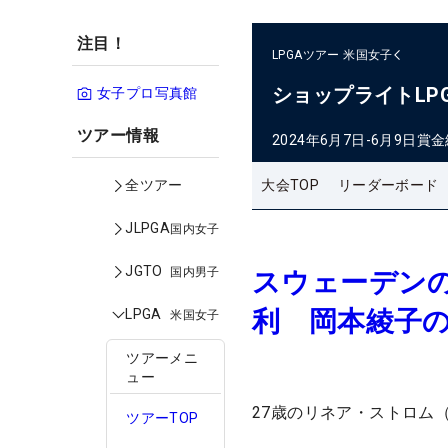
注目！
LPGAツアー
米国女子
ショップライトLP
女子プロ写真館
ツアー情報
2024年6月7日-6月9日
賞金
大会TOP
リーダーボード
全ツアー
JLPGA
国内女子
JGTO
国内男子
スウェーデン
利 岡本綾子
LPGA
米国女子
ツアーメニ
ュー
27歳のリネア・ストロム
ツアーTOP