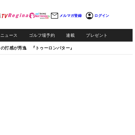
メルマガ登録
ログイン
Sニュース
ゴルフ場予約
連載
プレゼント
しの打感が秀逸 『トゥーロンパター』