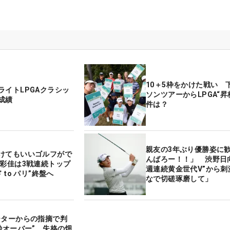
10＋5枠をかけた戦い 
ライトLPGAクラシッ
ソンツアーからLPGA“昇
成績
件は？
親友の3年ぶり優勝姿に
けてもいいゴルフがで
んばろー！！」 渋野日向
江彩佳は3戦連続トップ
週連続黄金世代V”から刺
 to パリ”終盤へ
なで切磋琢磨して」
ーターからの指摘で判
5秒オーバー” 失格の畑