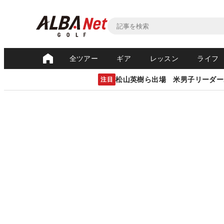
全ツアー
ギア
レッスン
ライフ
松山英樹ら出場 米男子リーダー
注目