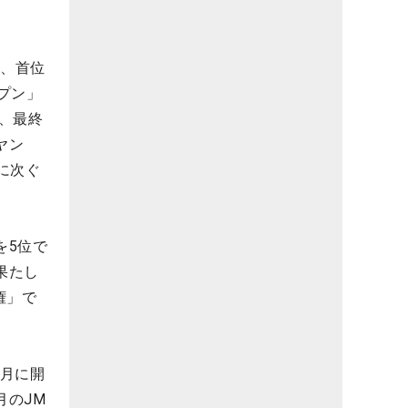
は、首位
プン」
、最終
ヤン
に次ぐ
を5位で
果たし
権」で
3月に開
月のJM