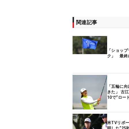
関連記事
「ショップ
ク」 最終
「五輪に向
きた」 古
10で“ロード
米TVリポ
明した“2