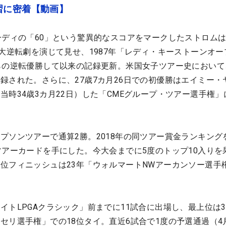
習に密着【動画】
ーディの「60」という驚異的なスコアをマークしたストロム
の大逆転劇を演じて見せ、1987年「レディ・キーストーンオー
らの逆転優勝して以来の記録更新。米国女子ツアー史において
録された。さらに、27歳7カ月26日での初優勝はエイミー・
当時34歳3カ月22日）した「CMEグループ・ツアー選手権」
プソンツアーで通算2勝。2018年の同ツアー賞金ランキング
ツアーカードを手にした。今大会までに5度のトップ10入りを
位フィニッシュは23年「ウォルマートNWアーカンソー選手
イトLPGAクラシック」前までに11試合に出場し、最上位は
セリ選手権」での18位タイ。直近6試合で1度の予選通過（4