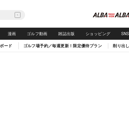
漫画
ゴルフ動画
雑誌出版
ショッピング
SN
ボード
ゴルフ場予約／毎週更新！限定優待プラン
削り出