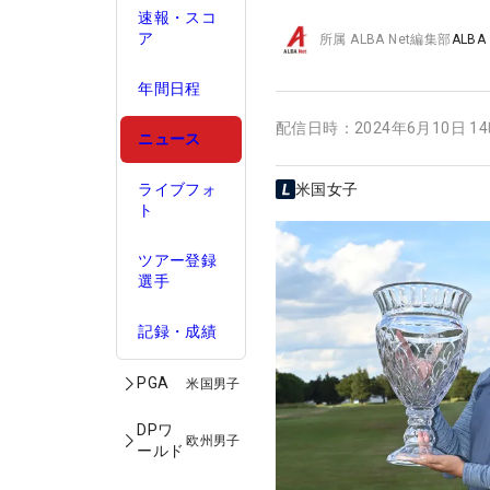
速報・スコ
ア
所属
ALBA Net編集部
ALBA
年間日程
配信日時：
2024年6月10日 1
ニュース
ライブフォ
米国女子
ト
ツアー登録
選手
記録・成績
PGA
米国男子
DPワ
欧州男子
ールド