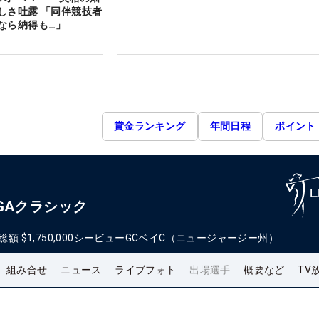
しさ吐露 「同伴競技者
なら納得も…」
賞金ランキング
年間日程
ポイント
GAクラシック
総額
$1,750,000
シービューGCベイC（ニュージャージー州）
組み合せ
ニュース
ライブフォト
出場選手
概要など
TV