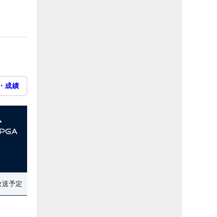
・成績
放送予定