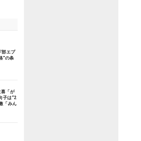
下部エプ
格”の条
歓喜「が
子は“2
激「みん