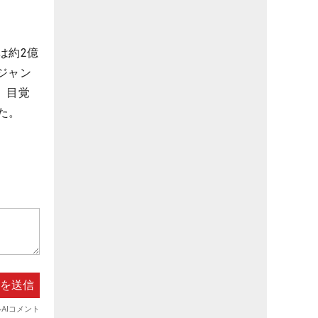
は約2億
へジャン
、目覚
た。