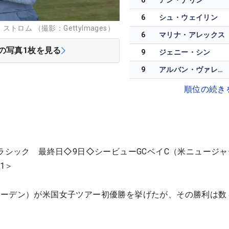
6
アン・ナリン
6
シュ・ウェイリン
ロム （撮影：GettyImages）
6
マリナ・アレックス
の写真
1
枚を見る
9
ジェニー・シン
9
アルバン・ヴァレンズエラ
順位の続き
クラシック 最終日◇9日◇シービューGCベイC（米ニュージ
1＞
ェーデン）が米国女子ツアー初優勝を挙げたが、その勝利は数
。