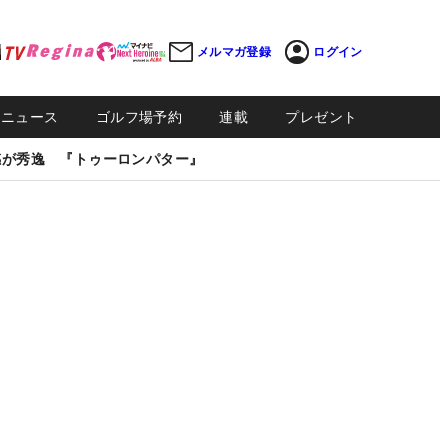
メルマガ登録
ログイン
Sニュース
ゴルフ場予約
連載
プレゼント
感が秀逸 『トゥーロンパター』