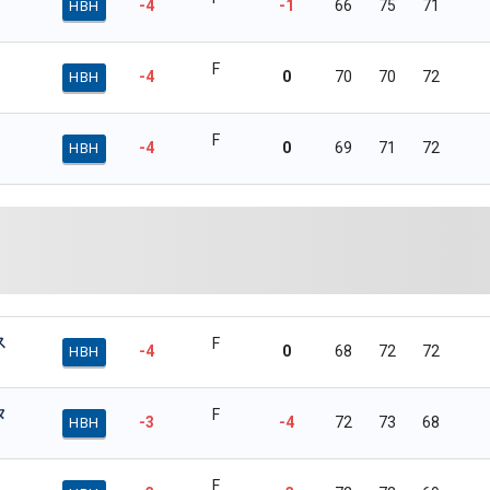
-4
-1
66
75
71
HBH
F
-4
0
70
70
72
HBH
F
-4
0
69
71
72
HBH
ス
F
-4
0
68
72
72
HBH
タ
F
-3
-4
72
73
68
HBH
F