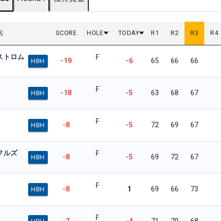
名
SCORE
HOLE
TODAY
R
1
R
2
R
3
R
4
ストロム
F
-19
-6
65
66
66
HBH
F
-18
-5
63
68
67
HBH
F
-8
-5
72
69
67
HBH
フルズ
F
-8
-5
69
72
67
HBH
F
-8
1
69
66
73
HBH
F
-7
-4
71
70
68