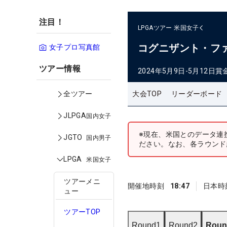
注目！
LPGAツアー
米国女子
コグニザント・フ
女子プロ写真館
ツアー情報
2024年5月9日-5月12日
賞
大会TOP
リーダーボード
全ツアー
JLPGA
国内女子
※現在、米国とのデータ連
JGTO
国内男子
ださい。なお、各ラウンド
LPGA
米国女子
ツアーメニ
開催地時刻
18:47
日本時
ュー
ツアーTOP
Round1
Round2
Roun