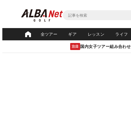
全ツアー
ギア
レッスン
ライフ
国内女子ツアー組み合わせ
注目