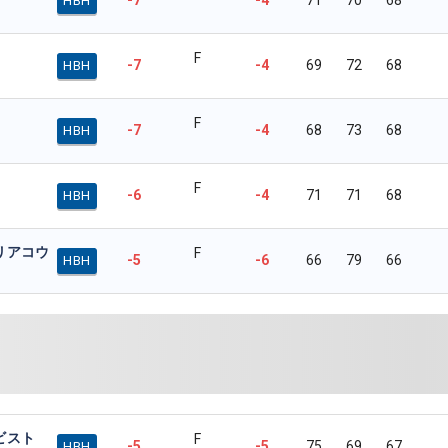
HBH
F
-7
-4
69
72
68
HBH
F
-7
-4
68
73
68
HBH
F
-6
-4
71
71
68
HBH
リアコウ
F
-5
-6
66
79
66
HBH
ビスト
F
-5
-5
75
69
67
HBH