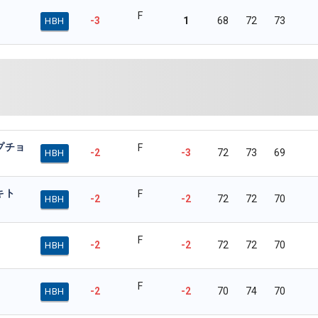
F
-3
1
68
72
73
HBH
プチョ
F
-2
-3
72
73
69
HBH
キト
F
-2
-2
72
72
70
HBH
F
-2
-2
72
72
70
HBH
F
-2
-2
70
74
70
HBH