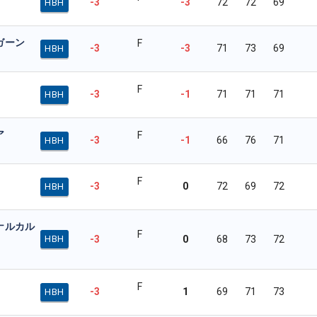
-3
-3
72
72
69
HBH
ガーン
F
-3
-3
71
73
69
HBH
F
-3
-1
71
71
71
HBH
ア
F
-3
-1
66
76
71
HBH
F
-3
0
72
69
72
HBH
ナルカル
F
-3
0
68
73
72
HBH
F
-3
1
69
71
73
HBH