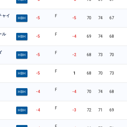
チャイ
F
-5
-5
70
74
67
HBH
ール
F
-5
-4
69
74
68
HBH
ダ
F
-5
-2
68
73
70
HBH
F
-5
1
68
70
73
HBH
F
-4
-4
70
74
68
HBH
F
-4
-3
72
71
69
HBH
F