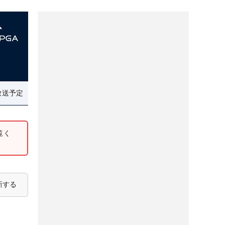
放送予定
覧く
新する