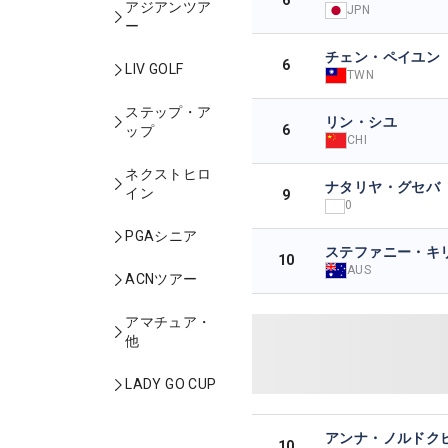
アジアンツア
JPN
ー
チェン・ペイユン
6
LIV GOLF
TWN
ステップ・ア
リン・シユ
6
ップ
CHI
ネクストヒロ
ナタリヤ・グセバ
イン
9
0
PGAシニア
ステファニー・キ
10
AUS
ACNツアー
アマチュア・
他
LADY GO CUP
アンナ・ノルドク
10