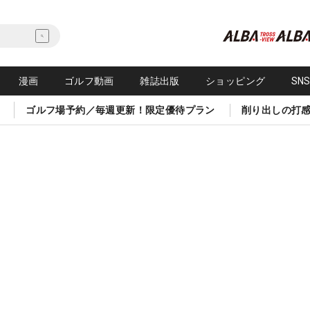
漫画
ゴルフ動画
雑誌出版
ショッピング
SN
ゴルフ場予約／毎週更新！限定優待プラン
削り出しの打