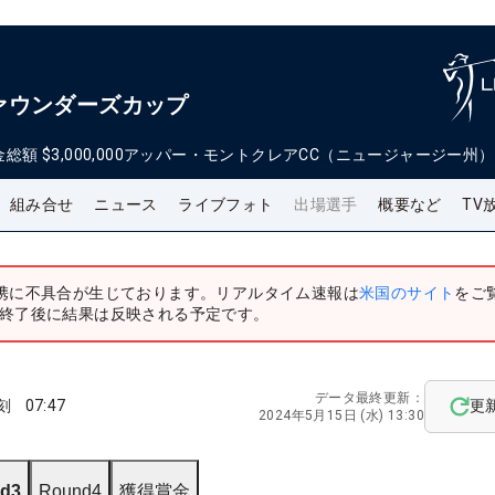
ァウンダーズカップ
金総額
$3,000,000
アッパー・モントクレアCC（ニュージャージー州）
組み合せ
ニュース
ライブフォト
出場選手
概要など
TV
携に不具合が生じております。リアルタイム速報は
米国のサイト
をご
終了後に結果は反映される予定です。
データ最終更新：
刻
07:47
更
2024年5月15日 (水) 13:30
d3
Round4
獲得賞金