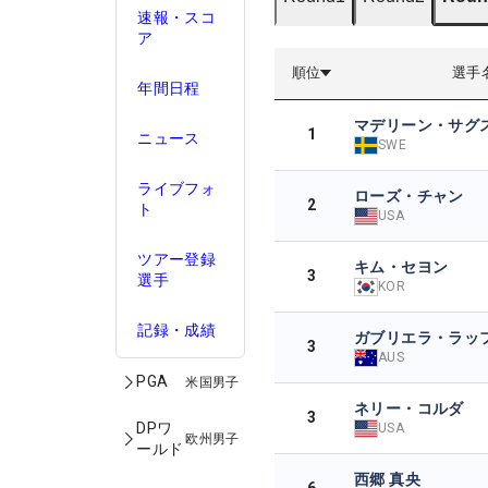
速報・スコ
ア
順位
選手
年間日程
マデリーン・サグ
1
ニュース
SWE
ライブフォ
ローズ・チャン
2
ト
USA
ツアー登録
キム・セヨン
3
選手
KOR
記録・成績
ガブリエラ・ラッ
3
AUS
PGA
米国男子
ネリー・コルダ
3
DPワ
USA
欧州男子
ールド
西郷 真央
6