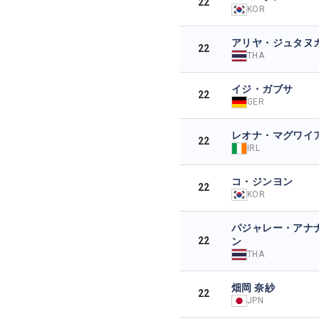
22
KOR
アリヤ・ジュタヌ
22
THA
イジ・ガブサ
22
GER
レオナ・マグワイ
22
IRL
コ・ジンヨン
22
KOR
パジャレー・アナ
22
ン
THA
畑岡 奈紗
22
JPN