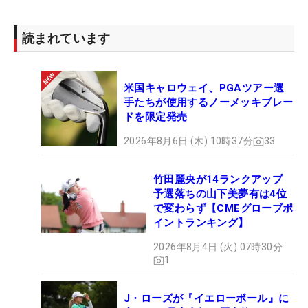
読まれています
米国キャロウェイ、PGAツアー選
手たちが使用するノーメッキブレー
ドを限定発売
2026年8月6日 (木) 10時37分
33
竹田麗央が14ランクアップ
予選落ちの山下美夢有は4位
で変わらず【CMEグローブポ
イントランキング】
2026年8月4日 (火) 07時30分
1
J・ローズが『イエローボール』に