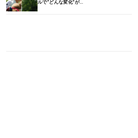
ルで“どんな変化”が…
ことはない。「楽しみがたくさんあるの。来週もそ
うだし、メジャーだって。エビアンは美しいし、
（AIG女子オープン会場の）セント・アンドリュー
スは歴史がある。オリンピックの出場権もほしい
わ」。メジャー複数回優勝、そして21年の東京に続
く五輪2大会連続となる金メダルなど。そのすべて
を手に入れても、なんら不思議ではない。