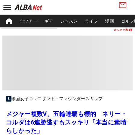
全ツアー
ギア
レッスン
ライフ
漫画
ゴルフ
メルマガ登録
コグニザント・ファウンダーズカップ
米国女子
メジャー複数V、五輪連覇も標的 ネリー・
コルダは6連勝逃すもスッキリ「本当に素晴
らしかった」