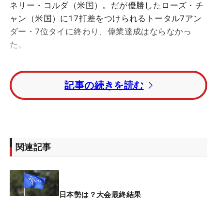
ネリー・コルダ（米国）。だが優勝したローズ・チ
ャン（米国）に17打差をつけられるトータル7アン
ダー・7位タイに終わり、偉業達成はならなかっ
た。
最終日は西郷真央と2サムでプレー。3日目を終え、
記事の続きを読む
首位と11打差の3位と苦しい立場に追い込まれてい
たが、雨のなかでのプレーを強いられた日曜日はさ
らに苦しいゴルフが続いた。「最後は『73』で優勝
争いには加われなかった。ちょっと残念な週末だっ
たけど、でもトップ10内に入ることはできた」。こ
関連記事
の結果をポジティブにとらえる。
快進撃のスタートは、今季2戦目だった1月の
「LPGAドライブオン選手権」。最終18番で連勝が
日本勢は？大会最終結果
かかったリディア・コ（ニュージーランド）に追い