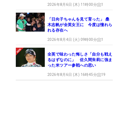
2026年8月6日 (木) 11時00分
1
「日向子ちゃんを見て育った」 桑
木志帆が全英女王に 今度は憧れら
れる存在へ
2026年8月4日 (火) 09時00分
1
全英で味わった悔しさ「自分も戦え
るはずなのに」 佐久間朱莉に強ま
った米ツアー参戦への思い
2026年8月6日 (木) 16時45分
19