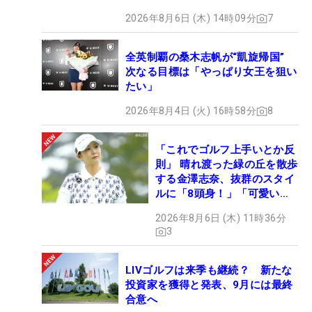
2026年8月6日 (木) 14時09分
7
全英制覇の桑木志帆が“凱旋帰国”
次なる目標は「やっぱり女王を狙い
たい」
2026年8月4日 (火) 16時58分
8
「これでゴルフ上手いとか反
則」 晴れ渡った緑の丘を散歩
する金澤志奈、抜群のスタイ
ルに「8頭身！」「可愛いに
も程がある」
2026年8月6日 (木) 11時36分
3
LIVゴルフは来季も継続？ 新たな
投資家を獲得と発表、9月には最終
合意へ