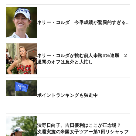
つくと、プレーオフでライバルをくだした。タイな
どで行われたアジアシリーズは欠場したが、3月に
米本土戦が再開しても勢いは止まらない。
ネリー・コルダ 今季成績が驚異的すぎる…
4月のメジャー大会「シェブロン選手権」で、ツア
ー記録に並ぶ5連勝を達成。記録が残る1978年以降
では、ナンシー・ロペス（米国、1978年）、アニ
ネリー・コルダが挑む前人未踏の6連勝 2
カ・ソレンスタム（スウェーデン、2004～05年）
週間のオフは意外と大忙し
の2人しか成し遂げていない偉業だった。渦中にい
る間については、「まだ実感が湧かない。たぶん10
年後、15年後くらいに何かを思うのかな。いつか誰
かが（5連勝の記録を）破ればいい。でも競争相手
ポイントランキングも独走中
がたくさんいるなか成し遂げられたことは、本当に
素晴らしいことだった」と振り返る。
ここからは、またひとつひとつ勝利を積み上げるこ
渋野日向子、吉田優利はここが正念場？
とになる。ただ世界1位のモチベーションが落ちる
次週実施の米国女子ツアー第1回リシャッフ