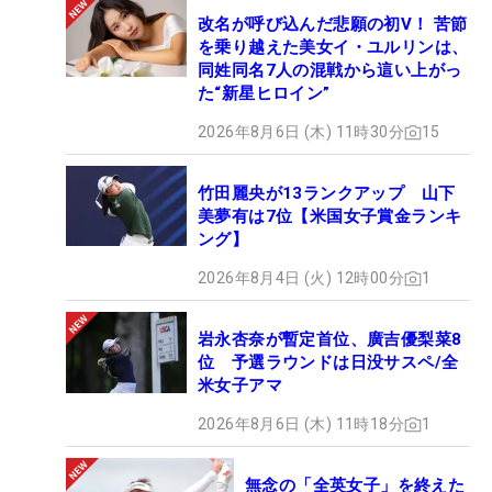
改名が呼び込んだ悲願の初V！ 苦節
を乗り越えた美女イ・ユルリンは、
同姓同名7人の混戦から這い上がっ
た“新星ヒロイン”
2026年8月6日 (木) 11時30分
15
竹田麗央が13ランクアップ 山下
美夢有は7位【米国女子賞金ランキ
ング】
2026年8月4日 (火) 12時00分
1
岩永杏奈が暫定首位、廣吉優梨菜8
位 予選ラウンドは日没サスペ/全
米女子アマ
2026年8月6日 (木) 11時18分
1
無念の「全英女子」を終えた