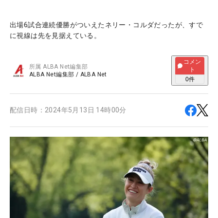
出場6試合連続優勝がついえたネリー・コルダだったが、すで
に視線は先を見据えている。
コメン
所属
ALBA Net編集部
ト
ALBA Net編集部
/
ALBA Net
0
件
配信日時：
2024年5月13日 14時00分