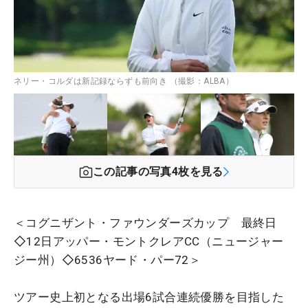
ネリー・コルダは新記録ならずも前向き （撮影：ALBA）
この記事の写真
4
枚を見る
＜コグニザント・ファウンダーズカップ 最終日
◇12日アッパー・モントクレアCC（ニュージャー
ジー州）◇6536ヤード・パー72＞
ツアー史上初となる出場6試合連続優勝を目指した