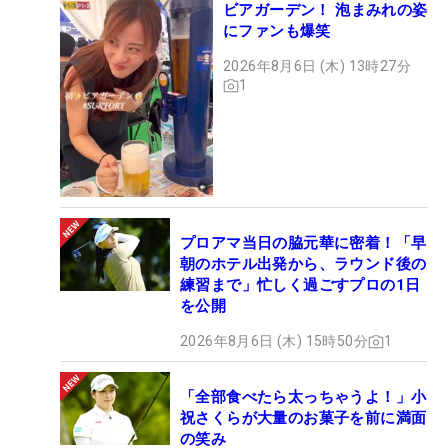
ビアガーデン！ 泡まみれの姿
にファンも爆笑
2026年8月6日 (木) 13時27分
1
プロアマ当日の脇元華に密着！「早
朝のホテル出発から、ラウンド後の
練習まで」忙しく過ごすプロの1日
を公開
2026年8月6日 (木) 15時50分
1
「全部食べたら太っちゃうよ！」小
祝さくらが大量のお菓子を前に満面
の笑み