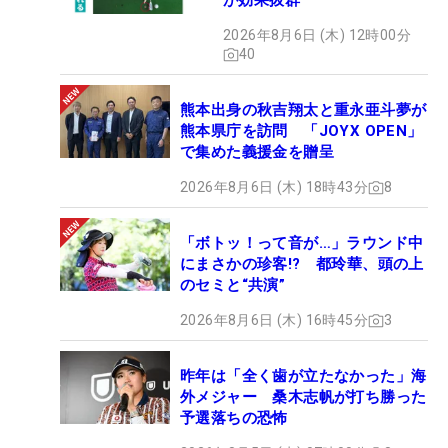
が効果抜群
2026年8月6日 (木) 12時00分
40
熊本出身の秋吉翔太と重永亜斗夢が
熊本県庁を訪問 「JOYX OPEN」
で集めた義援金を贈呈
2026年8月6日 (木) 18時43分
8
「ボトッ！って音が…」ラウンド中
にまさかの珍客!? 都玲華、頭の上
のセミと“共演”
2026年8月6日 (木) 16時45分
3
昨年は「全く歯が立たなかった」海
外メジャー 桑木志帆が打ち勝った
予選落ちの恐怖