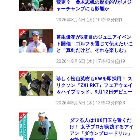
変更？ 桑木志帆の歴史的Vがメジ
ャーチャンプにも影響か
2026年8月4日 (火) 10時02分
1
笹生優花が6度目のジュニアイベン
ト開催 ゴルフを通じて伝えたいこ
と「真剣だけど、それを楽しむ」
2026年8月6日 (木) 17時43分
19
珍しく松山英樹も5Wを即採用！ ス
リクソン『ZXi RKT』フェアウェイ
＆ハイブリッド、9月12日デビュー
2026年8月6日 (木) 13時42分
33
ダフる人は100円玉を置くだ
け！ 女子プロが実践するアイ
アン「ダウンブロードリル」