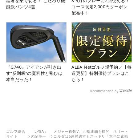
猛暑を乗り切る！ こだわり機
8-9月のプレーに2回使える！
能派パンツ4選
コース限定2,000円クーポン
配布中！
『G740』アイアンが引き出
ALBA Netゴルフ場予約／【毎
す“反則級”の寛容性と飛びは
週更新】特別優待プランはこ
本当だった！
ちら！
Recommended by
ゴルフ総合
「LPGA」
メジャー複数V、五輪連覇も標的 ネリー・
サイト
の記事一
コルダは6連勝逃すもスッキリ「本当に素晴