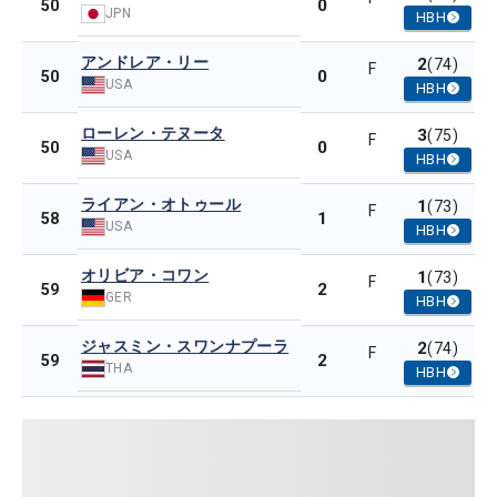
0
50
JPN
HBH
アンドレア・リー
2
(74)
F
0
50
USA
HBH
ローレン・テヌータ
3
(75)
F
0
50
USA
HBH
ライアン・オトゥール
1
(73)
F
1
58
USA
HBH
オリビア・コワン
1
(73)
F
2
59
GER
HBH
ジャスミン・スワンナプーラ
2
(74)
F
2
59
THA
HBH