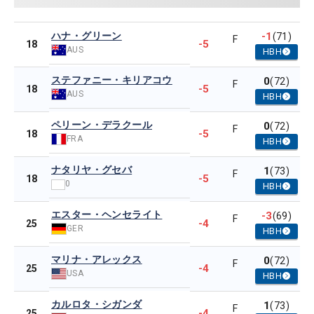
ハナ・グリーン
-1
(71)
F
-5
18
AUS
HBH
ステファニー・キリアコウ
0
(72)
F
-5
18
AUS
HBH
ペリーン・デラクール
0
(72)
F
-5
18
FRA
HBH
ナタリヤ・グセバ
1
(73)
F
-5
18
0
HBH
エスター・ヘンセライト
-3
(69)
F
-4
25
GER
HBH
マリナ・アレックス
0
(72)
F
-4
25
USA
HBH
カルロタ・シガンダ
1
(73)
F
-4
25