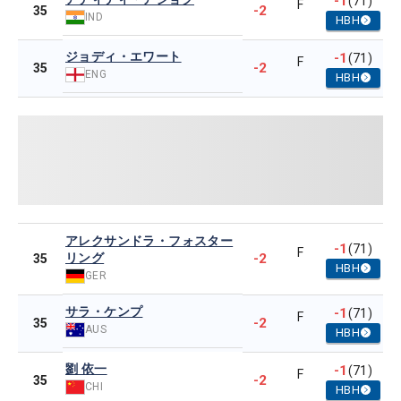
-1
(71)
F
-2
35
IND
HBH
ジョディ・エワート
-1
(71)
F
-2
35
ENG
HBH
アレクサンドラ・フォスター
-1
(71)
F
リング
-2
35
HBH
GER
サラ・ケンプ
-1
(71)
F
-2
35
AUS
HBH
劉 依一
-1
(71)
F
-2
35
CHI
HBH