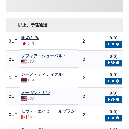
- - - 以上、予選通過
勝 みなみ
0
(0)
2
CUT
JPN
HBH
ソフィア・シューベルト
0
(0)
2
CUT
USA
HBH
ジーノ・ティティクル
0
(0)
2
CUT
THA
HBH
メーガン・カン
0
(0)
2
CUT
USA
HBH
モウデ・エイミー・ルブラン
0
(0)
2
CUT
CAN
HBH