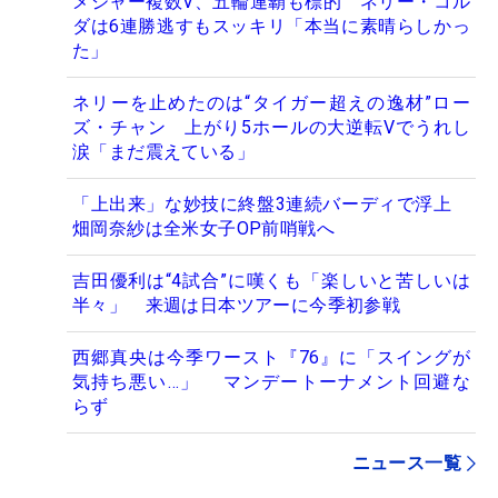
メジャー複数V、五輪連覇も標的 ネリー・コル
ダは6連勝逃すもスッキリ「本当に素晴らしかっ
た」
ネリーを止めたのは“タイガー超えの逸材”ロー
ズ・チャン 上がり5ホールの大逆転Vでうれし
涙「まだ震えている」
「上出来」な妙技に終盤3連続バーディで浮上
畑岡奈紗は全米女子OP前哨戦へ
吉田優利は“4試合”に嘆くも「楽しいと苦しいは
半々」 来週は日本ツアーに今季初参戦
西郷真央は今季ワースト『76』に「スイングが
気持ち悪い…」 マンデートーナメント回避な
らず
ニュース一覧