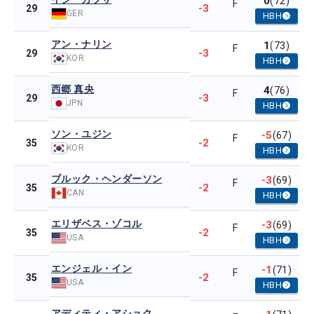
0
(72)
F
-3
29
GER
HBH
アン・ナリン
1
(73)
F
-3
29
KOR
HBH
西郷 真央
4
(76)
F
-3
29
JPN
HBH
ソン・ユジン
-5
(67)
F
-2
35
KOR
HBH
ブルック・ヘンダーソン
-3
(69)
F
-2
35
CAN
HBH
エリザベス・ゾコル
-3
(69)
F
-2
35
USA
HBH
エンジェル・イン
-1
(71)
F
-2
35
USA
HBH
アディティ・アショク