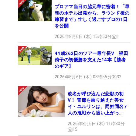
プロアマ当日の脇元華に密着！「早
朝のホテル出発から、ラウンド後の
練習まで」忙しく過ごすプロの1日
を公開
2026年8月6日 (木) 15時50分
1
44歳262日のツアー最年長V 福田
侑子の初優勝を支えた14本【勝者
のギア】
2026年8月6日 (木) 08時55分
32
改名が呼び込んだ悲願の初
V！ 苦節を乗り越えた美女
イ・ユルリンは、同姓同名7
人の混戦から這い上がっ
た“新星ヒロイン”
2026年8月6日 (木) 11時30分
15