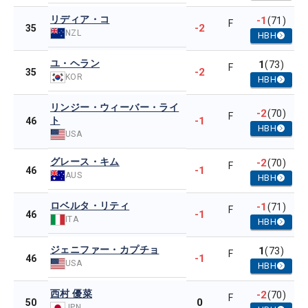
リディア・コ
-1
(71)
F
-2
35
NZL
HBH
ユ・ヘラン
1
(73)
F
-2
35
KOR
HBH
リンジー・ウィーバー・ライ
-2
(70)
F
ト
-1
46
HBH
USA
グレース・キム
-2
(70)
F
-1
46
AUS
HBH
ロベルタ・リティ
-1
(71)
F
-1
46
ITA
HBH
ジェニファー・カプチョ
1
(73)
F
-1
46
USA
HBH
西村 優菜
-2
(70)
F
0
50
JPN