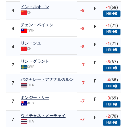
イン・ルオニン
-4
(68)
F
-8
4
CHI
HBH
チェン・ペイユン
-1
(71)
F
-8
4
TWN
HBH
リン・シユ
-1
(71)
F
-8
4
CHI
HBH
リン・グラント
-5
(67)
F
-7
7
SWE
HBH
パジャレー・アナナルカルン
-4
(68)
F
-7
7
THA
HBH
ミンジー・リー
-3
(69)
F
-7
7
AUS
HBH
ウィチャネ・メーチャイ
-2
(70)
F
-7
7
THA
HBH