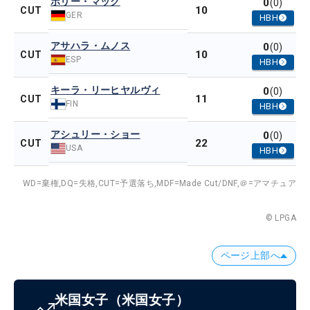
ポリー・マック
0
(0)
10
CUT
GER
HBH
アサハラ・ムノス
0
(0)
10
CUT
ESP
HBH
キーラ・リーヒヤルヴィ
0
(0)
11
CUT
FIN
HBH
アシュリー・ショー
0
(0)
22
CUT
USA
HBH
WD=棄権,
DQ=失格,
CUT=予選落ち,
MDF=Made Cut/DNF,
＠=アマチュア
© LPGA
ページ上部へ
米国女子
（米国女子）