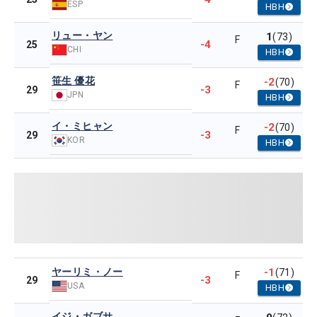
ESP
HBH
リュー・ヤン
1
(73)
F
-4
25
CHI
HBH
笹生 優花
-2
(70)
F
-3
29
JPN
HBH
イ・ミヒャン
-2
(70)
F
-3
29
KOR
HBH
ヤーリミ・ノー
-1
(71)
F
-3
29
USA
HBH
イジ・ガブサ