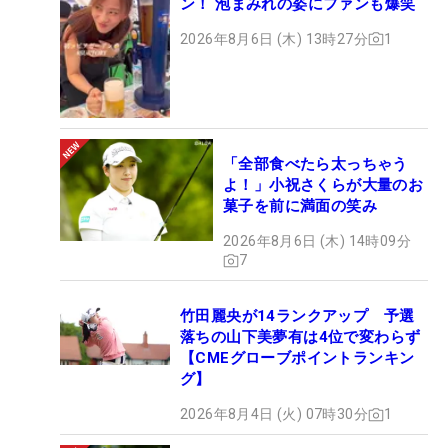
ン！ 泡まみれの姿にファンも爆笑
2026年8月6日 (木) 13時27分
1
「全部食べたら太っちゃう
よ！」小祝さくらが大量のお
菓子を前に満面の笑み
2026年8月6日 (木) 14時09分
7
竹田麗央が14ランクアップ 予選
落ちの山下美夢有は4位で変わらず
【CMEグローブポイントランキン
グ】
2026年8月4日 (火) 07時30分
1