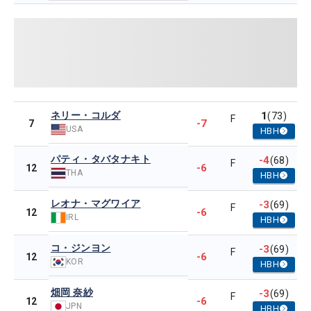
ネリー・コルダ
1
(73)
F
-7
7
USA
HBH
パティ・タバタナキト
-4
(68)
F
-6
12
THA
HBH
レオナ・マグワイア
-3
(69)
F
-6
12
IRL
HBH
コ・ジンヨン
-3
(69)
F
-6
12
KOR
HBH
畑岡 奈紗
-3
(69)
F
-6
12
JPN
HBH