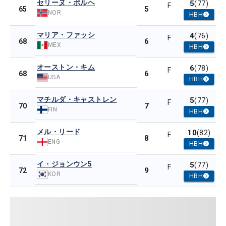
セリーヌ・ボルヘ
5
(77)
F
5
65
NOR
HBH
マリア・ファッシ
4
(76)
F
6
68
MEX
HBH
オーストン・キム
6
(78)
F
6
68
USA
HBH
マチルダ・キャストレン
5
(77)
F
7
70
FIN
HBH
メル・リード
10
(82)
F
8
71
ENG
HBH
イ・ジョンウン5
5
(77)
F
9
72
KOR
HBH