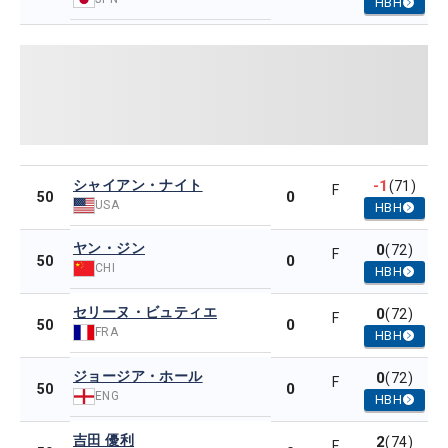
HBH
シャイアン・ナイト
-1
(71)
F
0
50
USA
HBH
ヤン・ジン
0
(72)
F
0
50
CHI
HBH
セリーヌ・ビュティエ
0
(72)
F
0
50
FRA
HBH
ジョージア・ホール
0
(72)
F
0
50
ENG
HBH
吉田 優利
2
(74)
F