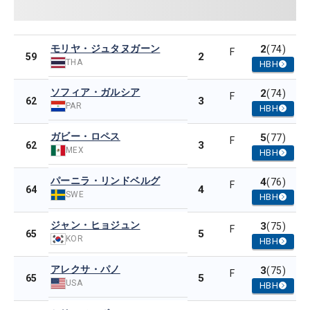
モリヤ・ジュタヌガーン
2
(74)
F
2
59
THA
HBH
ソフィア・ガルシア
2
(74)
F
3
62
PAR
HBH
ガビー・ロペス
5
(77)
F
3
62
MEX
HBH
パーニラ・リンドベルグ
4
(76)
F
4
64
SWE
HBH
ジャン・ヒョジュン
3
(75)
F
5
65
KOR
HBH
アレクサ・パノ
3
(75)
F
5
65
USA
HBH