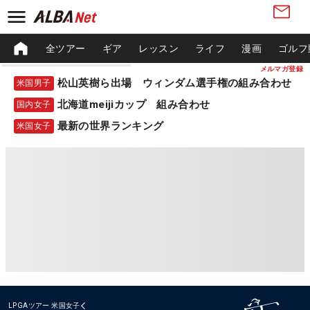
全ツアー
ギア
レッスン
ライフ
漫画
ゴルフ
メルマガ登録
松山英樹ら出場 ウィンダム選手権の組み合わせ
米国男子
北海道meijiカップ 組み合わせ
国内女子
最新の世界ランキング
米国女子
LPGAツアー
米国女子