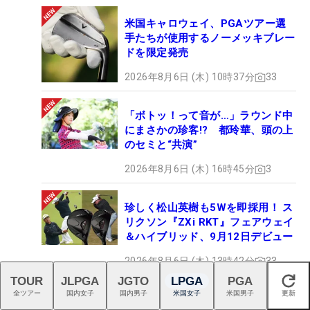
米国キャロウェイ、PGAツアー選
手たちが使用するノーメッキブレー
ドを限定発売
2026年8月6日 (木) 10時37分
33
「ボトッ！って音が…」ラウンド中
にまさかの珍客!? 都玲華、頭の上
のセミと“共演”
2026年8月6日 (木) 16時45分
3
珍しく松山英樹も5Wを即採用！ ス
リクソン『ZXi RKT』フェアウェイ
＆ハイブリッド、9月12日デビュー
2026年8月6日 (木) 13時42分
33
TOUR
JLPGA
JGTO
LPGA
PGA
閉じる
全ツアー
国内女子
国内男子
米国女子
米国男子
更新