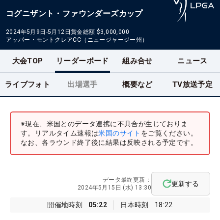
コグニザント・ファウンダーズカップ
2024年5月9日-5月12日
賞金総額
$3,000,000
アッパー・モントクレアCC（ニュージャージー州）
大会TOP
リーダーボード
組み合せ
ニュース
ライブフォト
出場選手
概要など
TV放送予定
※現在、米国とのデータ連携に不具合が生じておりま
す。リアルタイム速報は
米国のサイト
をご覧ください。
なお、各ラウンド終了後に結果は反映される予定です。
データ最終更新：
更新する
2024年5月15日 (水) 13:30
開催地時刻
05:22
日本時刻
18:22