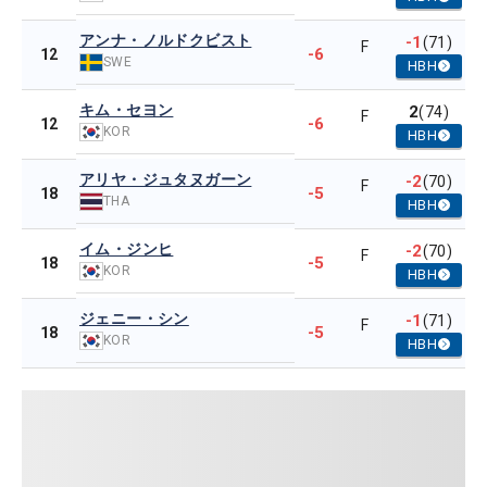
アンナ・ノルドクビスト
-1
(71)
F
-6
12
SWE
HBH
キム・セヨン
2
(74)
F
-6
12
KOR
HBH
アリヤ・ジュタヌガーン
-2
(70)
F
-5
18
THA
HBH
イム・ジンヒ
-2
(70)
F
-5
18
KOR
HBH
ジェニー・シン
-1
(71)
F
-5
18
KOR
HBH