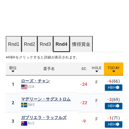
Rnd1
Rnd2
Rnd3
Rnd4
獲得賞金
※HBHをクリックすると詳細が表示されます。
順位
HOLE
TODAY
選手名
SC
ローズ・チャン
-6
(66)
F
-24
1
USA
HBH
マデリーン・サグストロム
-3
(69)
F
-22
2
SWE
HBH
ガブリエラ・ラッフルズ
-1
(71)
F
-9
3
AUS
HBH