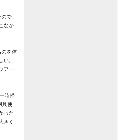
たので、
こなか
ものを体
しい。
ツアー
一時帰
用具使
かった
大きく