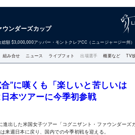
ァウンダーズカップ
金総額
$3,000,000
アッパー・モントクレアCC（ニュージャージー州）
組み合せ
ニュース
ライブフォト
出場選手
概要など
TV
試合”に嘆くも「楽しいと苦しいは
は日本ツアーに今季初参戦
に進出した米国女子ツアー「コグニザント・ファウンダーズ
利は来週日本に戻り、国内での今季初戦を迎える。