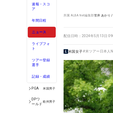
速報・スコ
ア
所属
ALBA Net編集部
笠井 あかり
年間日程
ニュース
配信日時：
2024年5月13日 0
ライブフォ
ト
#
米ツアー日本人N
米国女子
ツアー登録
選手
記録・成績
PGA
米国男子
DPワ
欧州男子
ールド