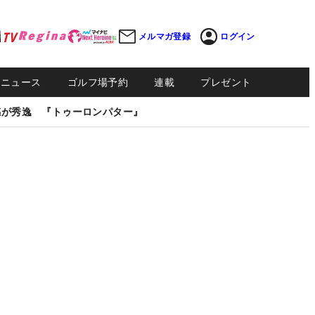
メルマガ登録
ログイン
Sニュース
ゴルフ場予約
連載
プレゼント
感が秀逸 『トゥーロンパター』