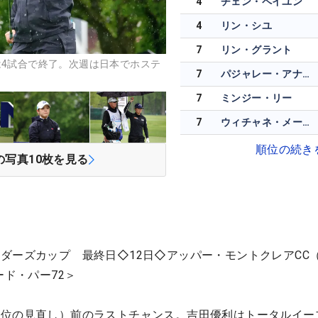
4
チェン・ペイユン
4
リン・シユ
7
リン・グラント
は4試合で終了。次週は日本でホステ
7
パジャレー・アナナルカルン
）
7
ミンジー・リー
7
ウィチャネ・メーチャイ
順位の続き
の写真
10
枚を見る
ダーズカップ 最終日◇12日◇アッパー・モントクレアCC
ード・パー72＞
順位の見直し）前のラストチャンス。吉田優利はトータルイー