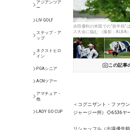
アジアンツア
ー
LIV GOLF
吉田優利の米国での“前半戦”
ス大会に臨む （撮影：ALBA
ステップ・ア
ップ
ネクストヒロ
イン
この記事
PGAシニア
ACNツアー
アマチュア・
他
＜コグニザント・ファウン
LADY GO CUP
ジャージー州）◇6536ヤ
リシャッフル（出場優先