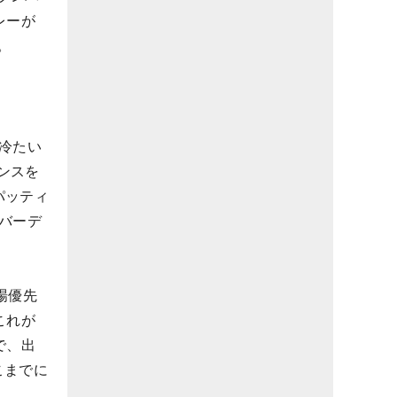
レーが
。
冷たい
ンスを
パッティ
バーデ
場優先
これが
で、出
こまでに