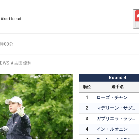
/
Akari Kasai
9時00分
EWS
#
吉田優利
Round
4
順位
選手名
1
ローズ・チャン
2
マデリーン・サグストロム
3
ガブリエラ・ラッフルズ
4
イン・ルオニン