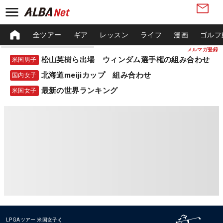
全ツアー
ギア
レッスン
ライフ
漫画
ゴルフ
メルマガ登録
松山英樹ら出場 ウィンダム選手権の組み合わせ
米国男子
北海道meijiカップ 組み合わせ
国内女子
最新の世界ランキング
米国女子
LPGAツアー
米国女子