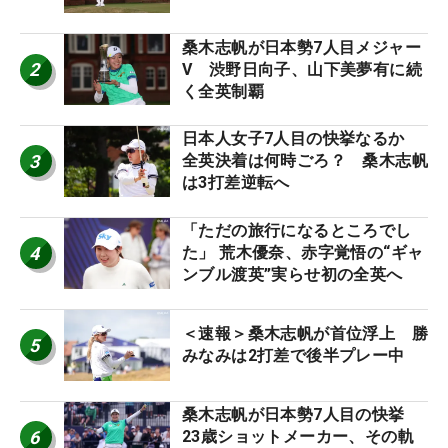
桑木志帆が日本勢7人目メジャー
2
V 渋野日向子、山下美夢有に続
く全英制覇
日本人女子7人目の快挙なるか
3
全英決着は何時ごろ？ 桑木志帆
は3打差逆転へ
「ただの旅行になるところでし
4
た」 荒木優奈、赤字覚悟の“ギャ
ンブル渡英”実らせ初の全英へ
＜速報＞桑木志帆が首位浮上 勝
5
みなみは2打差で後半プレー中
桑木志帆が日本勢7人目の快挙
6
23歳ショットメーカー、その軌