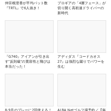
仲宗根澄香が平均パット数
プロギアの「4層フェース」が
『TRTL』で6人抜き！
切り開く高初速ドライバーの
新時代
『G740』アイアンが引き出
アディダス『コードカオス
す“反則級”の寛容性と飛びは
27』は強烈な蹴りでパワーを
本当だった！
生む
8-9月のプレーに2回使える！
ALBA Netゴルフ場予約／【毎