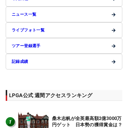
→
ニュース一覧
→
ライブフォト一覧
→
ツアー登録選手
→
記録成績
LPGA公式 週間アクセスランキング
桑木志帆が全英最高額2億3000万
1
円ゲット 日本勢の獲得賞金は？