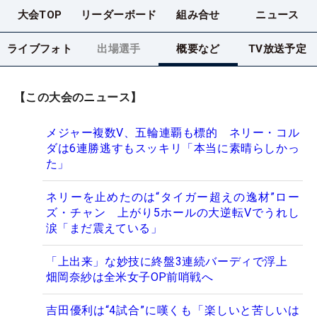
大会TOP
リーダーボード
組み合せ
ニュース
ライブフォト
出場選手
概要など
TV放送予定
【この大会のニュース】
メジャー複数V、五輪連覇も標的 ネリー・コル
ダは6連勝逃すもスッキリ「本当に素晴らしかっ
た」
ネリーを止めたのは“タイガー超えの逸材”ロー
ズ・チャン 上がり5ホールの大逆転Vでうれし
涙「まだ震えている」
「上出来」な妙技に終盤3連続バーディで浮上
畑岡奈紗は全米女子OP前哨戦へ
吉田優利は“4試合”に嘆くも「楽しいと苦しいは