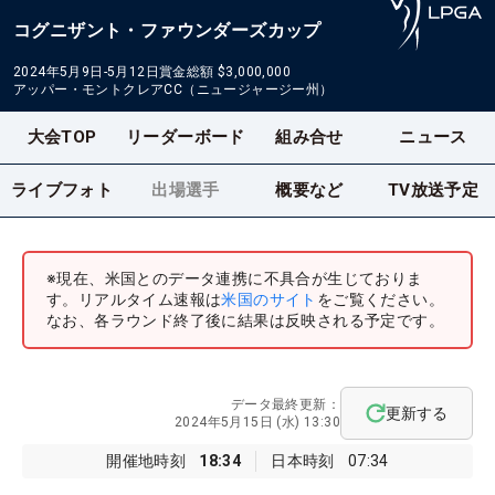
コグニザント・ファウンダーズカップ
2024年5月9日-5月12日
賞金総額
$3,000,000
アッパー・モントクレアCC（ニュージャージー州）
大会TOP
リーダーボード
組み合せ
ニュース
ライブフォト
出場選手
概要など
TV放送予定
※現在、米国とのデータ連携に不具合が生じておりま
す。リアルタイム速報は
米国のサイト
をご覧ください。
なお、各ラウンド終了後に結果は反映される予定です。
データ最終更新：
更新する
2024年5月15日 (水) 13:30
開催地時刻
18:34
日本時刻
07:34