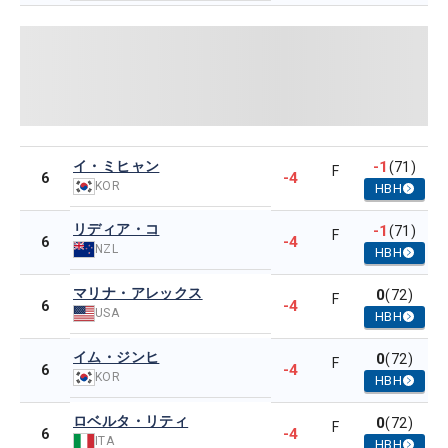
イ・ミヒャン
-1
(71)
F
-4
6
KOR
HBH
リディア・コ
-1
(71)
F
-4
6
NZL
HBH
マリナ・アレックス
0
(72)
F
-4
6
USA
HBH
イム・ジンヒ
0
(72)
F
-4
6
KOR
HBH
ロベルタ・リティ
0
(72)
F
-4
6
ITA
HBH