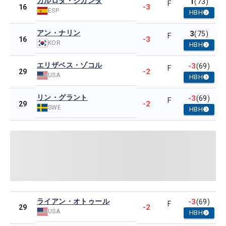
カルロタ・シガンダ
1
(73)
F
-3
16
ESP
HBH
アン・ナリン
3
(75)
F
-3
16
KOR
HBH
エリザベス・ゾコル
-3
(69)
F
-2
29
USA
HBH
リン・グラント
-3
(69)
F
-2
29
SWE
HBH
ライアン・オトゥール
-3
(69)
F
-2
29
USA
HBH