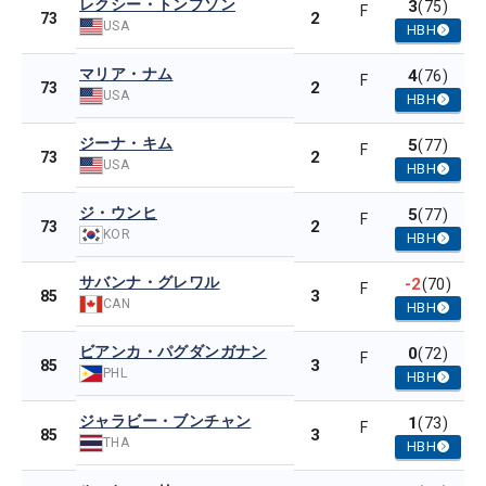
レクシー・トンプソン
3
(75)
F
2
73
USA
HBH
マリア・ナム
4
(76)
F
2
73
USA
HBH
ジーナ・キム
5
(77)
F
2
73
USA
HBH
ジ・ウンヒ
5
(77)
F
2
73
KOR
HBH
サバンナ・グレワル
-2
(70)
F
3
85
CAN
HBH
ビアンカ・パグダンガナン
0
(72)
F
3
85
PHL
HBH
ジャラビー・ブンチャン
1
(73)
F
3
85
THA
HBH