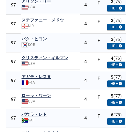
アリソン・リー
3
(75)
F
4
97
USA
HBH
ステファニー・メドウ
3
(75)
F
4
97
NIR
HBH
パク・ヒヨン
3
(75)
F
4
97
KOR
HBH
クリスティン・ギルマン
4
(76)
F
4
97
USA
HBH
アガテ・レスヌ
5
(77)
F
4
97
FRA
HBH
ローラ・ワーン
5
(77)
F
4
97
USA
HBH
パウラ・レト
6
(78)
F
4
97
SAF
HBH