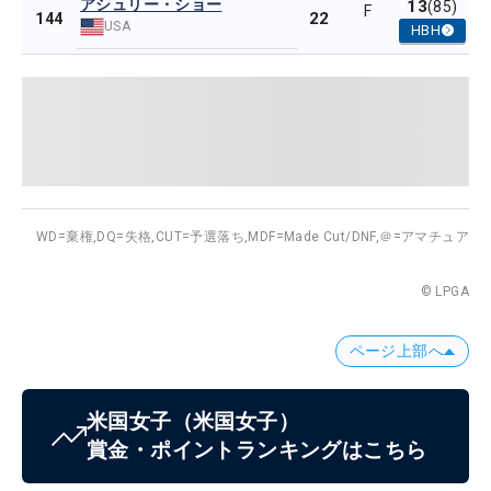
アシュリー・ショー
13
(85)
F
22
144
USA
HBH
WD=棄権,
DQ=失格,
CUT=予選落ち,
MDF=Made Cut/DNF,
＠=アマチュア
© LPGA
ページ上部へ
米国女子
（米国女子）
賞金・ポイントランキングはこちら