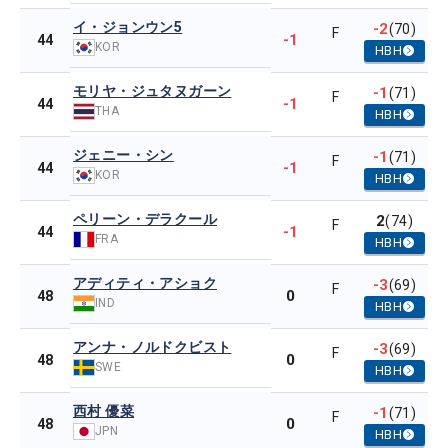
イ・ジョンウン5
-2
(70)
F
-1
44
KOR
HBH
モリヤ・ジュタヌガーン
-1
(71)
F
-1
44
THA
HBH
ジェニー・シン
-1
(71)
F
-1
44
KOR
HBH
ペリーン・デラクール
2
(74)
F
-1
44
FRA
HBH
アディティ・アショク
-3
(69)
F
0
48
IND
HBH
アンナ・ノルドクビスト
-3
(69)
F
0
48
SWE
HBH
西村 優菜
-1
(71)
F
0
48
JPN
HBH