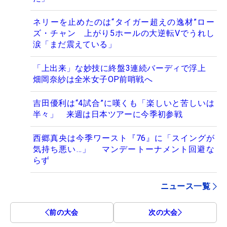
ネリーを止めたのは“タイガー超えの逸材”ロー
ズ・チャン 上がり5ホールの大逆転Vでうれし
涙「まだ震えている」
「上出来」な妙技に終盤3連続バーディで浮上
畑岡奈紗は全米女子OP前哨戦へ
吉田優利は“4試合”に嘆くも「楽しいと苦しいは
半々」 来週は日本ツアーに今季初参戦
西郷真央は今季ワースト『76』に「スイングが
気持ち悪い…」 マンデートーナメント回避な
らず
ニュース一覧
前の大会
次の大会