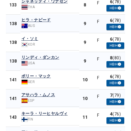
シャネッティ・ワナセン
6
(78)
F
8
133
THA
HBH
ヒラ・ナビード
6
(78)
F
9
138
AUS
HBH
イ・ソミ
6
(78)
F
9
138
KOR
HBH
リンディ・ダンカン
8
(80)
F
9
138
USA
HBH
ポリー・マック
6
(78)
F
10
141
GER
HBH
アサハラ・ムノス
7
(79)
F
10
141
ESP
HBH
キーラ・リーヒヤルヴィ
4
(76)
F
11
143
FIN
HBH