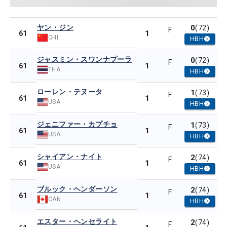
ヤン・ジン
0
(72)
F
1
61
CHI
HBH
ジャスミン・スワンナプーラ
0
(72)
F
1
61
THA
HBH
ローレン・テヌータ
1
(73)
F
1
61
USA
HBH
ジェニファー・カプチョ
1
(73)
F
1
61
USA
HBH
シャイアン・ナイト
2
(74)
F
1
61
USA
HBH
ブルック・ヘンダーソン
2
(74)
F
1
61
CAN
HBH
エスター・ヘンセライト
2
(74)
F