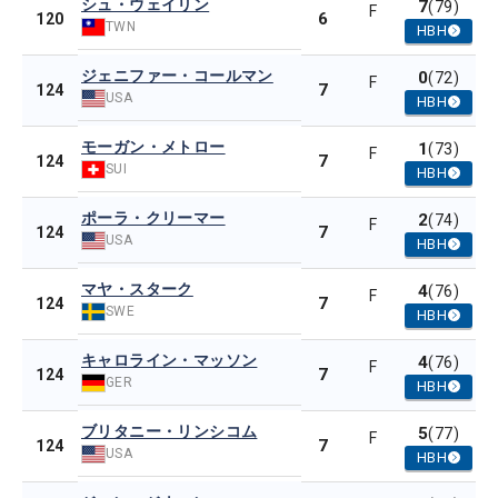
シュ・ウェイリン
7
(79)
F
6
120
TWN
HBH
ジェニファー・コールマン
0
(72)
F
7
124
USA
HBH
モーガン・メトロー
1
(73)
F
7
124
SUI
HBH
ポーラ・クリーマー
2
(74)
F
7
124
USA
HBH
マヤ・スターク
4
(76)
F
7
124
SWE
HBH
キャロライン・マッソン
4
(76)
F
7
124
GER
HBH
ブリタニー・リンシコム
5
(77)
F
7
124
USA
HBH