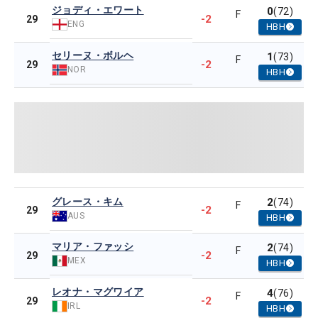
ジョディ・エワート
0
(72)
F
-2
29
ENG
HBH
セリーヌ・ボルヘ
1
(73)
F
-2
29
NOR
HBH
グレース・キム
2
(74)
F
-2
29
AUS
HBH
マリア・ファッシ
2
(74)
F
-2
29
MEX
HBH
レオナ・マグワイア
4
(76)
F
-2
29
IRL
HBH