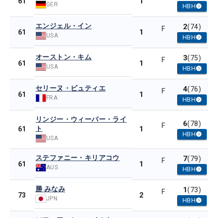
1
61
GER
HBH
エンジェル・イン
2
(74)
F
1
61
USA
HBH
オーストン・キム
3
(75)
F
1
61
USA
HBH
セリーヌ・ビュティエ
4
(76)
F
1
61
FRA
HBH
リンジー・ウィーバー・ライ
6
(78)
F
ト
1
61
HBH
USA
ステファニー・キリアコウ
7
(79)
F
1
61
AUS
HBH
勝 みなみ
1
(73)
F
2
73
JPN
HBH