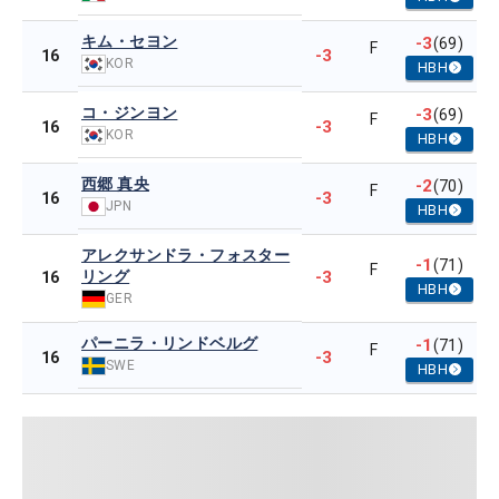
キム・セヨン
-3
(69)
F
-3
16
KOR
HBH
コ・ジンヨン
-3
(69)
F
-3
16
KOR
HBH
西郷 真央
-2
(70)
F
-3
16
JPN
HBH
アレクサンドラ・フォスター
-1
(71)
F
リング
-3
16
HBH
GER
パーニラ・リンドベルグ
-1
(71)
F
-3
16
SWE
HBH