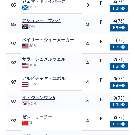
ジェマ・ドライバーグ
4
(76)
F
3
85
SCO
HBH
アシュレー・ブハイ
4
(76)
F
3
85
SAF
HBH
ベイリー・シューメーカー
1
(73)
F
4
97
USA
HBH
サラ・シュメルツェル
2
(74)
F
4
97
USA
HBH
アルピチャヤ・ユボル
3
(75)
F
4
97
THA
HBH
イ・ジョンウン6
3
(75)
F
4
97
KOR
HBH
ゼン・リーチー
3
(75)
F
4
97
CHI
HBH