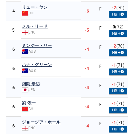
リュー・ヤン
-2
(70)
F
-6
4
CHI
HBH
メル・リード
0
(72)
F
-5
5
ENG
HBH
ミンジー・リー
-2
(70)
F
-4
6
AUS
HBH
ハナ・グリーン
-1
(71)
F
-4
6
AUS
HBH
畑岡 奈紗
-1
(71)
F
-4
6
JPN
HBH
劉 依一
-1
(71)
F
-4
6
CHI
HBH
ジョージア・ホール
-1
(71)
F
-4
6
ENG
HBH