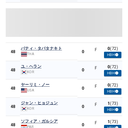
パティ・タバタナキト
0
(72)
F
0
48
THA
HBH
ユ・ヘラン
0
(72)
F
0
48
KOR
HBH
ヤーリミ・ノー
0
(72)
F
0
48
USA
HBH
ジャン・ヒョジュン
1
(73)
F
0
48
KOR
HBH
ソフィア・ガルシア
1
(73)
F
0
48
PAR
HBH