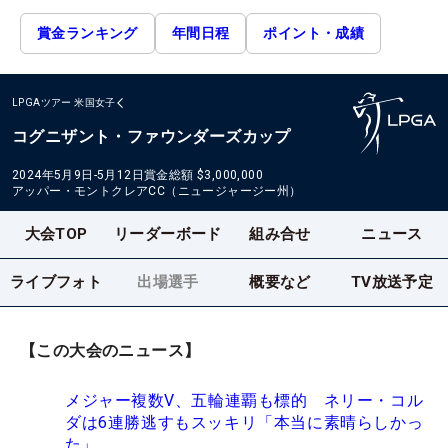
賞金ランキング
年間日程
ポイント・成績
LPGAツアー
米国女子
コグニザント・ファウンダーズカップ
2024年5月9日-5月12日
賞金総額
$3,000,000
アッパー・モントクレアCC（ニュージャージー州）
大会TOP
リーダーボード
組み合せ
ニュース
ライブフォト
出場選手
概要など
TV放送予定
【この大会のニュース】
メジャー複数V、五輪連覇も標的 ネリー・コル
ダは6連勝逃すもスッキリ「本当に素晴らしかっ
た」