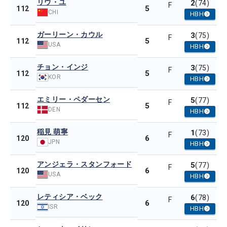
リウ・ユ
2
(74)
F
5
112
CHI
HBH
ガーリーン・カウル
3
(75)
F
5
112
USA
HBH
チョン・インジ
3
(75)
F
5
112
KOR
HBH
エミリー・ペダーセン
5
(77)
F
5
112
DEN
HBH
稲見 萌寧
1
(73)
F
6
120
JPN
HBH
アンジェラ・スタンフォード
5
(77)
F
6
120
USA
HBH
レティシア・ベック
6
(78)
F
6
120
ISR
HBH