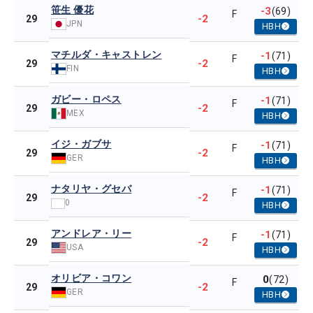
笹生 優花
-3
(69)
F
-2
29
JPN
HBH
マチルダ・キャストレン
-1
(71)
F
-2
29
FIN
HBH
ガビー・ロペス
-1
(71)
F
-2
29
MEX
HBH
イジ・ガブサ
-1
(71)
F
-2
29
GER
HBH
ナタリヤ・グセバ
-1
(71)
F
-2
29
0
HBH
アンドレア・リー
-1
(71)
F
-2
29
USA
HBH
オリビア・コワン
0
(72)
F
-2
29
GER
HBH