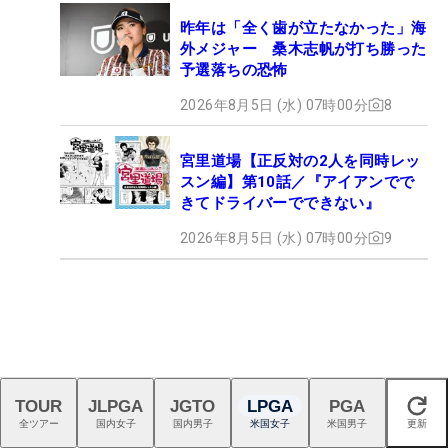
昨年は「全く歯が立たなかった」海
外メジャー 桑木志帆が打ち勝った
予選落ちの恐怖
2026年8月5日 (水) 07時00分
8
宮里道場【正反対の2人を同時レッ
スン編】第10話／『アイアンでで
きてドライバーでできない』
2026年8月5日 (水) 07時00分
9
TOUR
JLPGA
JGTO
LPGA
PGA
閉じる
全ツアー
国内女子
国内男子
米国女子
米国男子
更新