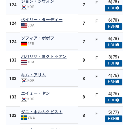
ジョン・ジウォン
6
(78)
F
7
124
KOR
HBH
ベイリー・ターディー
6
(78)
F
7
124
USA
HBH
ソフィア・ポポフ
6
(78)
F
7
124
GER
HBH
パバリサ・ヨクトゥアン
3
(75)
F
8
133
THA
HBH
キム・アリム
4
(76)
F
8
133
KOR
HBH
エイミー・ヤン
4
(76)
F
8
133
KOR
HBH
ダニ・ホルムクビスト
5
(77)
F
8
133
SWE
HBH