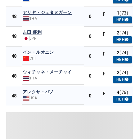
アリヤ・ジュタヌガーン
1
(73)
F
0
48
THA
HBH
吉田 優利
2
(74)
F
0
48
JPN
HBH
イン・ルオニン
2
(74)
F
0
48
CHI
HBH
ウィチャネ・メーチャイ
2
(74)
F
0
48
THA
HBH
アレクサ・パノ
4
(76)
F
0
48
USA
HBH