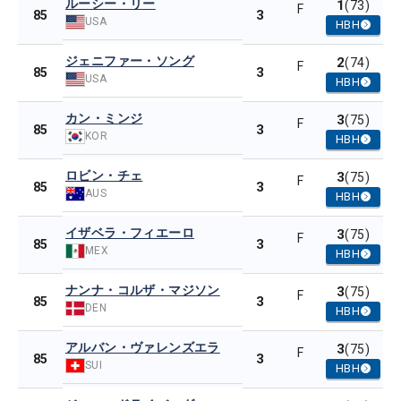
ルーシー・リー
1
(73)
F
3
85
USA
HBH
ジェニファー・ソング
2
(74)
F
3
85
USA
HBH
カン・ミンジ
3
(75)
F
3
85
KOR
HBH
ロビン・チェ
3
(75)
F
3
85
AUS
HBH
イザベラ・フィエーロ
3
(75)
F
3
85
MEX
HBH
ナンナ・コルザ・マジソン
3
(75)
F
3
85
DEN
HBH
アルバン・ヴァレンズエラ
3
(75)
F
3
85
SUI
HBH