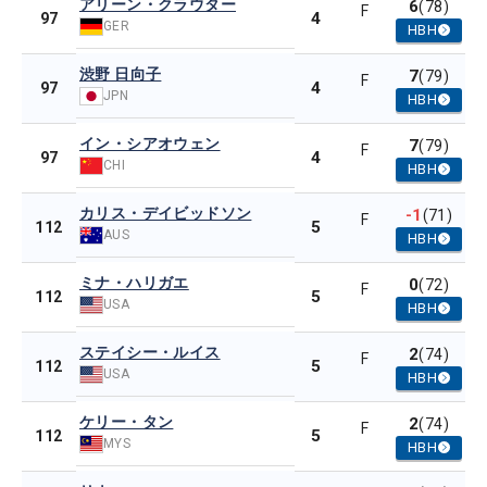
アリーン・クラウター
6
(78)
F
4
97
GER
HBH
渋野 日向子
7
(79)
F
4
97
JPN
HBH
イン・シアオウェン
7
(79)
F
4
97
CHI
HBH
カリス・デイビッドソン
-1
(71)
F
5
112
AUS
HBH
ミナ・ハリガエ
0
(72)
F
5
112
USA
HBH
ステイシー・ルイス
2
(74)
F
5
112
USA
HBH
ケリー・タン
2
(74)
F
5
112
MYS
HBH