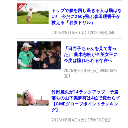
トップで腰を回し過ぎる人は飛ばな
い! 今だに260y飛ぶ森田理香子が
教える『お腹ドリル』
2026年8月5日 (水) 12時00分
68
「日向子ちゃんを見て育っ
た」 桑木志帆が全英女王に
今度は憧れられる存在へ
2026年8月4日 (火) 09時00分
1
竹田麗央が14ランクアップ 予選
落ちの山下美夢有は4位で変わらず
【CMEグローブポイントランキン
グ】
2026年8月4日 (火) 07時30分
1