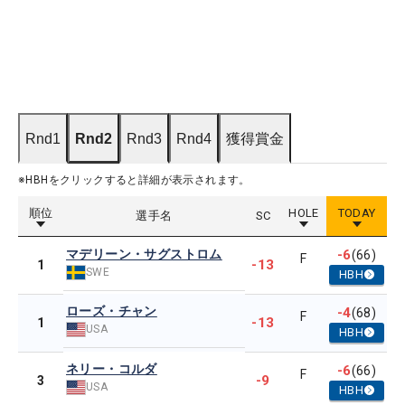
Rnd1
Rnd2
Rnd3
Rnd4
獲得賞金
※HBHをクリックすると詳細が表示されます。
順位
HOLE
TODAY
選手名
SC
マデリーン・サグストロム
-6
(66)
F
-13
1
SWE
HBH
ローズ・チャン
-4
(68)
F
-13
1
USA
HBH
ネリー・コルダ
-6
(66)
F
-9
3
USA
HBH