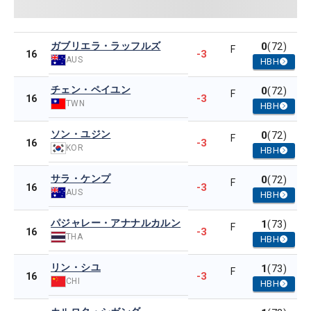
ガブリエラ・ラッフルズ
0
(72)
F
-3
16
AUS
HBH
チェン・ペイユン
0
(72)
F
-3
16
TWN
HBH
ソン・ユジン
0
(72)
F
-3
16
KOR
HBH
サラ・ケンプ
0
(72)
F
-3
16
AUS
HBH
パジャレー・アナナルカルン
1
(73)
F
-3
16
THA
HBH
リン・シユ
1
(73)
F
-3
16
CHI
HBH