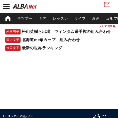
全ツアー
ギア
レッスン
ライフ
漫画
ゴルフ
メルマガ登録
松山英樹ら出場 ウィンダム選手権の組み合わせ
米国男子
北海道meijiカップ 組み合わせ
国内女子
最新の世界ランキング
米国女子
LPGAツアー
米国女子