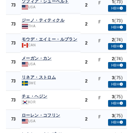
ソフィア・シューベルト
1
(73)
F
2
73
USA
HBH
ジーノ・ティティクル
1
(73)
F
2
73
THA
HBH
モウデ・エイミー・ルブラン
2
(74)
F
2
73
CAN
HBH
メーガン・カン
2
(74)
F
2
73
USA
HBH
リネア・ストロム
3
(75)
F
2
73
SWE
HBH
チェ・ヘジン
3
(75)
F
2
73
KOR
HBH
ローレン・コフリン
3
(75)
F
2
73
USA
HBH