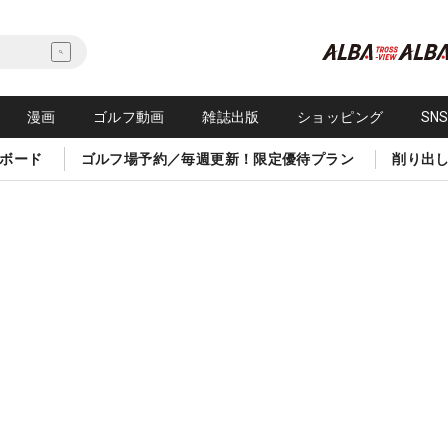
漫画
ゴルフ動画
雑誌出版
ショッピング
SN
ボード
ゴルフ場予約／毎週更新！限定優待プラン
削り出