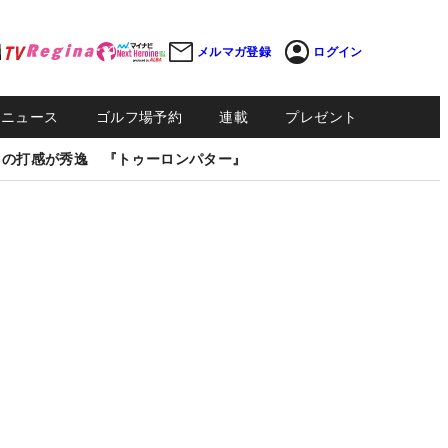
メルマガ登録
ログイン
Sニュース
ゴルフ場予約
連載
プレゼント
しの打感が秀逸 『トゥーロンパター』