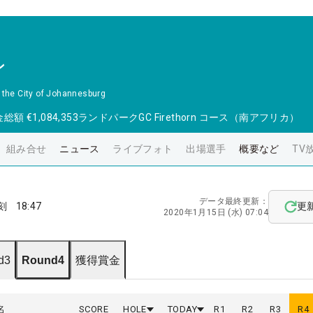
ン
 the City of Johannesburg
金総額
€1,084,353
ランドパークGC Firethorn コース（南アフリカ）
組み合せ
ニュース
ライブフォト
出場選手
概要など
TV
データ最終更新：
刻
18:47
更
2020年1月15日 (水) 07:04
d3
Round4
獲得賞金
名
SCORE
HOLE
TODAY
R
1
R
2
R
3
R
4