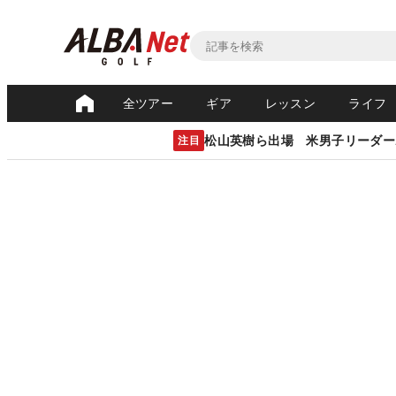
全ツアー
ギア
レッスン
ライフ
松山英樹ら出場 米男子リーダー
注目