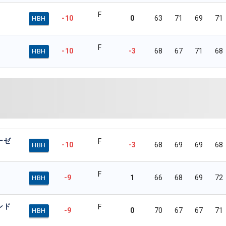
F
-10
0
63
71
69
71
HBH
F
-10
-3
68
67
71
68
HBH
ーゼ
F
-10
-3
68
69
69
68
HBH
F
-9
1
66
68
69
72
HBH
ンド
F
-9
0
70
67
67
71
HBH