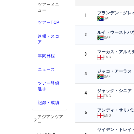
ツアーメニ
ュー
ブランデン・グレ
1
SAF
ツアーTOP
ルイ・ウーストハ
2
速報・スコ
SAF
ア
マーカス・アルミ
3
年間日程
ENG
ニュース
ジャコ・アーラス
4
SAF
ツアー登録
選手
ジャック・シニア
4
ENG
記録・成績
アンディ・サリバ
6
ENG
アジアンツア
ー
ヤイデン・トレイ