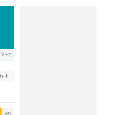
放送予定
新する
合計