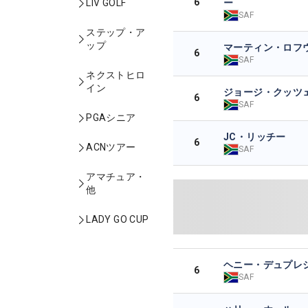
6
ー
LIV GOLF
SAF
ステップ・ア
ップ
マーティン・ロフ
6
SAF
ネクストヒロ
イン
ジョージ・クッツ
6
SAF
PGAシニア
JC・リッチー
6
ACNツアー
SAF
アマチュア・
他
LADY GO CUP
ヘニー・デュプレ
6
SAF