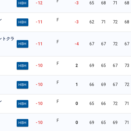
F
-12
-3
65
68
71
68
HBH
ン
F
-11
-3
62
71
72
68
HBH
ントクラ
F
-11
-4
67
67
72
67
HBH
F
-10
2
69
65
67
73
HBH
F
-10
1
66
69
67
72
HBH
ン
F
-10
0
65
66
72
71
HBH
F
-10
0
69
65
69
71
HBH