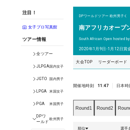
注目！
DPワールドツアー
欧州男子
南アフリカオープ
女子プロ写真館
ツアー情報
South African Open hosted by
2020年1月9日-1月12日
賞
全ツアー
大会TOP
リーダーボード
JLPGA
国内女子
JGTO
国内男子
開催地時刻
11:47
日本時
LPGA
米国女子
PGA
米国男子
Round1
Round2
Roun
DPワ
欧州男子
ールド
順位
選手