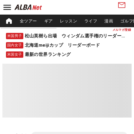
全ツアー
ギア
レッスン
ライフ
漫画
ゴルフ
メルマガ登録
松山英樹ら出場 ウィンダム選手権のリーダーボード
米国男子
北海道meijiカップ リーダーボード
国内女子
最新の世界ランキング
米国女子