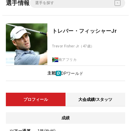
選手情報
トレバー・フィッシャーJr
Trevor Fisher Jr
（47歳）
南アフリカ
主戦
DPワールド
プロフィール
大会成績/スタッツ
成績