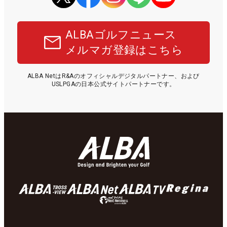
ALBAゴルフニュース
メルマガ登録はこちら
ALBA NetはR&Aのオフィシャルデジタルパートナー、および
USLPGAの日本公式サイトパートナーです。