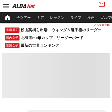
全ツアー
ギア
レッスン
ライフ
漫画
ゴルフ
メルマガ登録
松山英樹ら出場 ウィンダム選手権のリーダーボード
米国男子
北海道meijiカップ リーダーボード
国内女子
最新の世界ランキング
米国女子