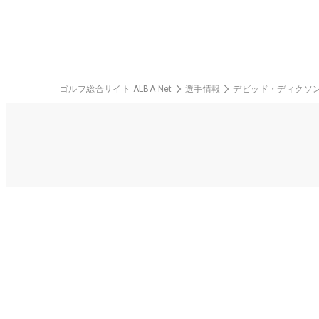
ゴルフ総合サイト ALBA Net
選手情報
デビッド・ディクソ
ALBA N