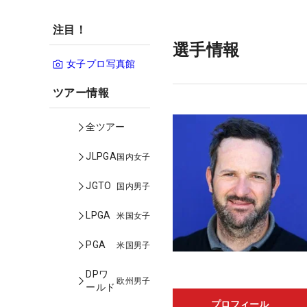
注目！
選手情報
女子プロ写真館
ツアー情報
全ツアー
JLPGA
国内女子
JGTO
国内男子
LPGA
米国女子
PGA
米国男子
DPワ
欧州男子
ールド
プロフィール