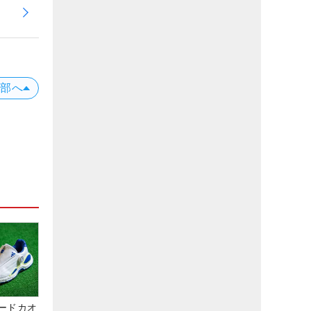
上部へ
ードカオ