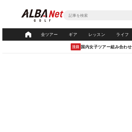
全ツアー
ギア
レッスン
ライフ
国内女子ツアー組み合わせ
注目