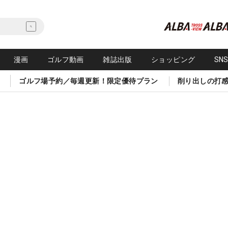
漫画
ゴルフ動画
雑誌出版
ショッピング
SN
ゴルフ場予約／毎週更新！限定優待プラン
削り出しの打