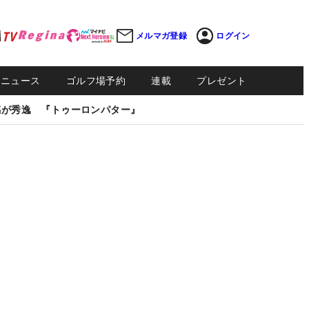
メルマガ登録
ログイン
Sニュース
ゴルフ場予約
連載
プレゼント
感が秀逸 『トゥーロンパター』