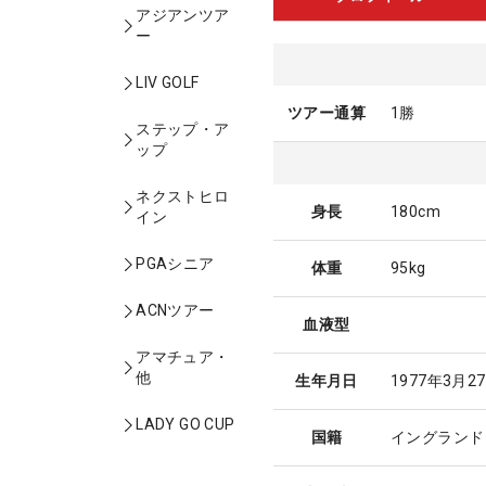
アジアンツア
ー
LIV GOLF
ツアー通算
1勝
ステップ・ア
ップ
ネクストヒロ
身長
180cm
イン
PGAシニア
体重
95kg
ACNツアー
血液型
アマチュア・
他
生年月日
1977年3月2
LADY GO CUP
国籍
イングランド