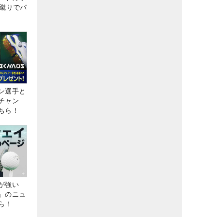
な蹴りでパ
ン選手と
チャン
ちら！
が強い
」のニュ
ら！