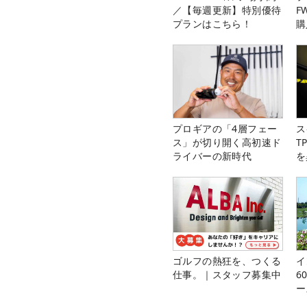
／【毎週更新】特別優待
F
プランはこちら！
購
プロギアの「4層フェー
ス
ス」が切り開く高初速ド
T
ライバーの新時代
を
ゴルフの熱狂を、つくる
イ
仕事。｜スタッフ募集中
6
ー
楽