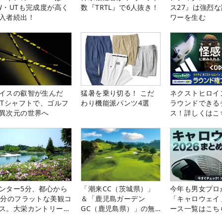
W・UTも完成度が高く
数『TRTL』で6人抜き！
ス27』は強烈
入者続出！
ワーを生む
イスの叡智が生んだ
猛暑を乗り切る！ こだ
ネクストヒロイ
PTシャフトで、ゴルフ
わり機能派パンツ4選
ラウンドできる
異次元の世界へ
ス！詳しくはこ
ンター5分、都心から
「潮来CC（茨城県）」
今年も男女プロ
0分のフラットな美観コ
＆「鹿児島ガーデン
「キャロウェイ
ス。大栄カントリー俱
GC（鹿児島県）」の無
ース一覧はこち
部（千葉県）
料プレー券が当たる！！