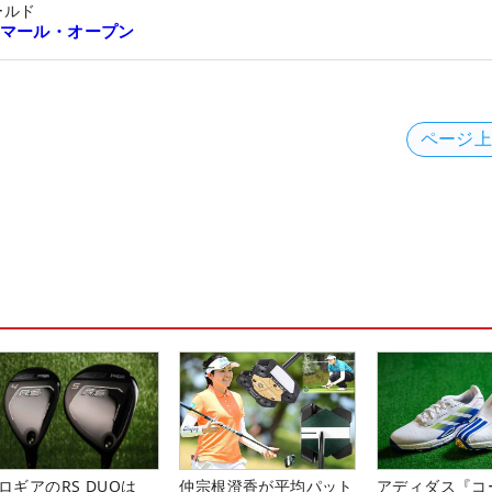
ールド
マール・オープン
ページ
ロギアのRS DUOは
仲宗根澄香が平均パット
アディダス『コ