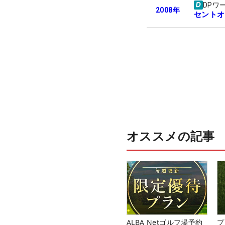
DPワ
2008
年
セントオ
オススメの記事
ALBA Netゴルフ場予約
プ