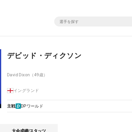
デビッド・ディクソン
David Dixon
（49歳）
イングランド
主戦
DPワールド
大会成績/スタッツ