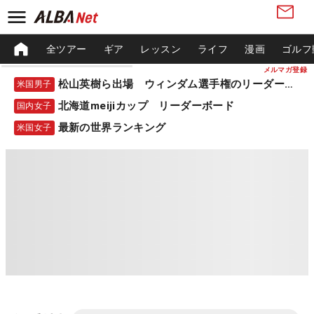
全ツアー
ギア
レッスン
ライフ
漫画
ゴルフ
メルマガ登録
松山英樹ら出場 ウィンダム選手権のリーダーボード
米国男子
北海道meijiカップ リーダーボード
国内女子
最新の世界ランキング
米国女子