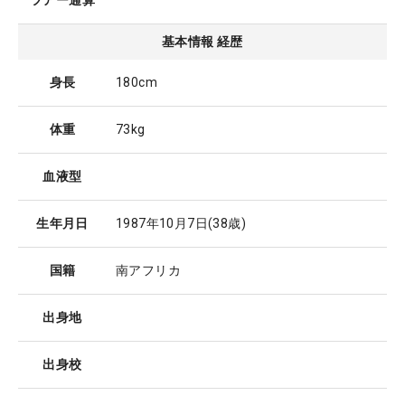
ツアー通算
基本情報 経歴
身長
180cm
体重
73kg
血液型
生年月日
1987年10月7日
(38歳)
国籍
南アフリカ
出身地
出身校