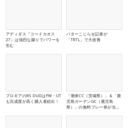
アディダス『コードカオス
パターこじらせ記者が
27』は強烈な蹴りでパワーを
「TRTL」で大改善
生む
プロギアのRS DUOはFW・UT
「潮来CC（茨城県）」＆「鹿
も完成度が高く購入者続出！
児島ガーデンGC（鹿児島
県）」の無料プレー券が当た
る！！