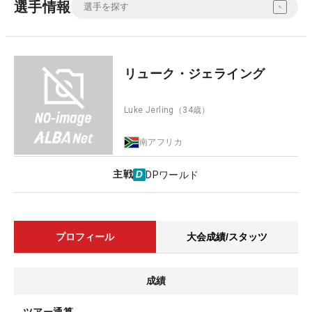
選手情報
リューク・ジェライング
Luke Jerling
（34歳）
南アフリカ
主戦
DPワールド
プロフィール
大会成績/スタッツ
成績