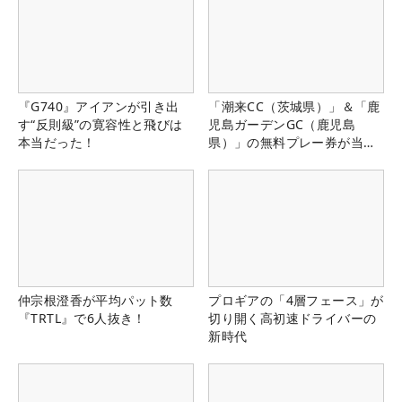
『G740』アイアンが引き出
「潮来CC（茨城県）」＆「鹿
す“反則級”の寛容性と飛びは
児島ガーデンGC（鹿児島
本当だった！
県）」の無料プレー券が当た
る！！
仲宗根澄香が平均パット数
プロギアの「4層フェース」が
『TRTL』で6人抜き！
切り開く高初速ドライバーの
新時代