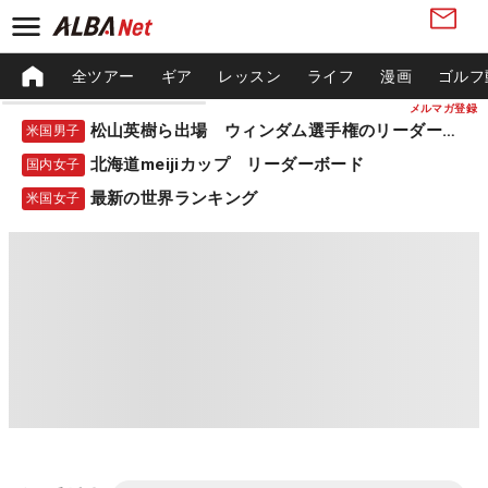
全ツアー
ギア
レッスン
ライフ
漫画
ゴルフ
メルマガ登録
松山英樹ら出場 ウィンダム選手権のリーダーボード
米国男子
北海道meijiカップ リーダーボード
国内女子
最新の世界ランキング
米国女子