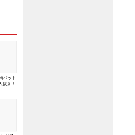
均パット
6人抜き！