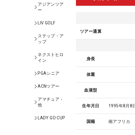
アジアンツア
ー
LIV GOLF
ツアー通算
ステップ・ア
ップ
ネクストヒロ
身長
イン
PGAシニア
体重
ACNツアー
血液型
アマチュア・
他
生年月日
1995年8月8
LADY GO CUP
国籍
南アフリカ