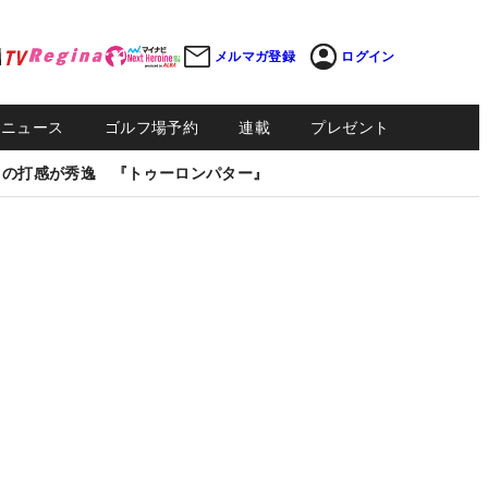
メルマガ登録
ログイン
Sニュース
ゴルフ場予約
連載
プレゼント
しの打感が秀逸 『トゥーロンパター』