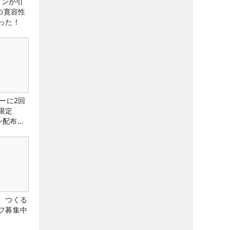
アンが引
の寛容性
った！
ーに2回
限定
ン配布
、つくる
フ募集中