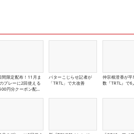
日間限定配布！11月ま
パターこじらせ記者が
仲宗根澄香が平
のプレーに2回使える
「TRTL」で大改善
数『TRTL』で
,500円分クーポン配布
！