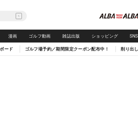
漫画
ゴルフ動画
雑誌出版
ショッピング
SN
ボード
ゴルフ場予約／期間限定クーポン配布中！
削り出