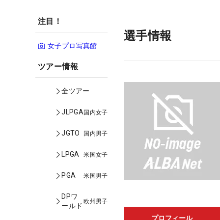
注目！
選手情報
女子プロ写真館
ツアー情報
全ツアー
JLPGA
国内女子
JGTO
国内男子
LPGA
米国女子
PGA
米国男子
DPワ
欧州男子
ールド
プロフィール