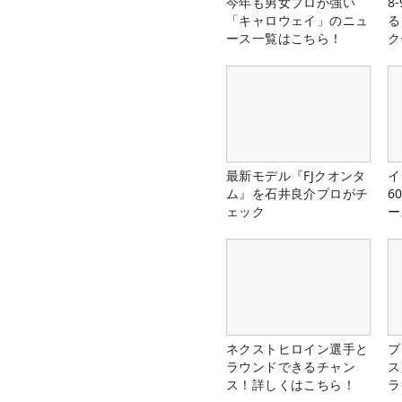
今年も男女プロが強い
8
「キャロウェイ」のニュ
る
ース一覧はこちら！
ク
最新モデル『FJクオンタ
イ
ム』を石井良介プロがチ
6
ェック
ー
楽
ネクストヒロイン選手と
プ
ラウンドできるチャン
ス
ス！詳しくはこちら！
ラ