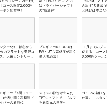
-9月のプレーに2回使え
新『TENSEIオレンジ』
『G740』アイ
！コース限定2,000円
はドライバーシャフト
き出す“反則級”
ーポン配布中！
の“最適解”
と飛びは本当だ
ンター5分、都心から
プロギアのRS DUOは
11月までのプレ
0分のフラットな美観コ
FW・UTも完成度が高く
使える！コース
ス。大栄カントリー俱
購入者続出！
3,500円クーポ
部（千葉県）
中！
ロギアの「4層フェー
スイスの叡智が生んだ
ゴルフの熱狂を
」が切り開く高初速ド
TPTシャフトで、ゴルフ
仕事。｜スタッ
イバーの新時代
を異次元の世界へ