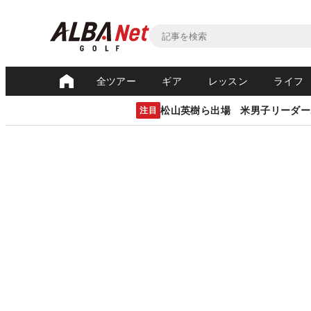
全ツアー
ギア
レッスン
ライフ
松山英樹ら出場 米男子リーダー
注目