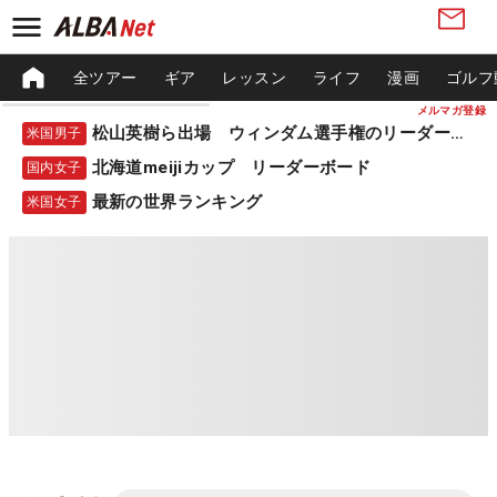
全ツアー
ギア
レッスン
ライフ
漫画
ゴルフ
メルマガ登録
松山英樹ら出場 ウィンダム選手権のリーダーボード
米国男子
北海道meijiカップ リーダーボード
国内女子
最新の世界ランキング
米国女子