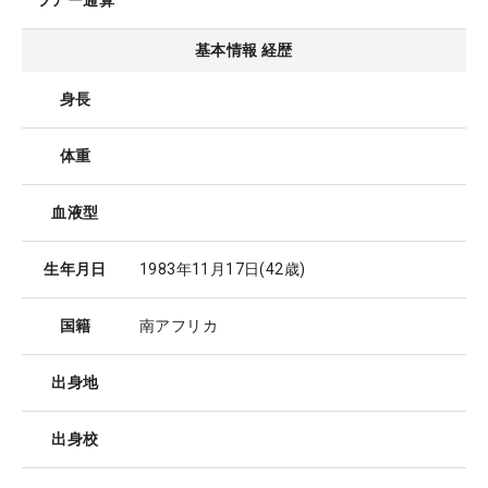
ツアー通算
基本情報 経歴
身長
体重
血液型
生年月日
1983年11月17日
(42歳)
国籍
南アフリカ
出身地
出身校