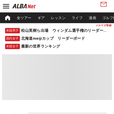
全ツアー
ギア
レッスン
ライフ
漫画
ゴルフ
メルマガ登録
松山英樹ら出場 ウィンダム選手権のリーダーボード
米国男子
北海道meijiカップ リーダーボード
国内女子
最新の世界ランキング
米国女子