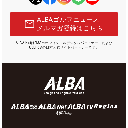
ALBAゴルフニュース
メルマガ登録はこちら
ALBA NetはR&Aのオフィシャルデジタルパートナー、および
USLPGAの日本公式サイトパートナーです。