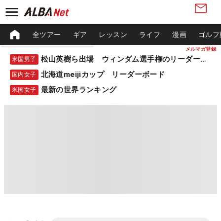
全ツアー
ギア
レッスン
ライフ
漫画
ゴルフ
メルマガ登録
松山英樹ら出場 ウィンダム選手権のリーダーボード
米国男子
北海道meijiカップ リーダーボード
国内女子
最新の世界ランキング
米国女子