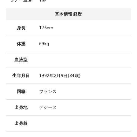
ツアー通算
1勝
基本情報 経歴
身長
176cm
体重
69kg
血液型
生年月日
1992年2月9日
(34歳)
国籍
フランス
出身地
デシーヌ
出身校