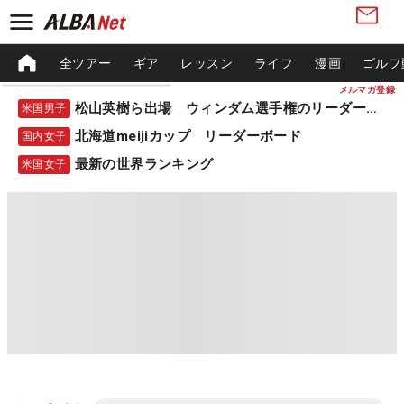
全ツアー
ギア
レッスン
ライフ
漫画
ゴルフ
メルマガ登録
松山英樹ら出場 ウィンダム選手権のリーダーボード
米国男子
北海道meijiカップ リーダーボード
国内女子
最新の世界ランキング
米国女子