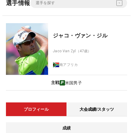
選手情報
ジャコ・ヴァン・ジル
Jaco Van Zyl
（47歳）
南アフリカ
主戦
米国男子
プロフィール
大会成績/スタッツ
成績