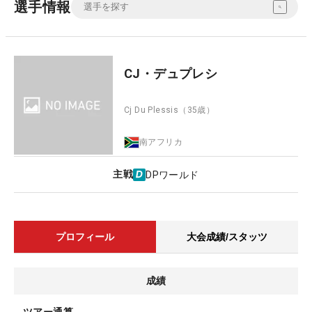
選手情報
CJ・デュプレシ
Cj Du Plessis
（35歳）
南アフリカ
主戦
DPワールド
プロフィール
大会成績/スタッツ
成績