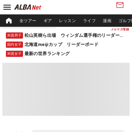
全ツアー
ギア
レッスン
ライフ
漫画
ゴルフ
メルマガ登録
松山英樹ら出場 ウィンダム選手権のリーダーボード
米国男子
北海道meijiカップ リーダーボード
国内女子
最新の世界ランキング
米国女子