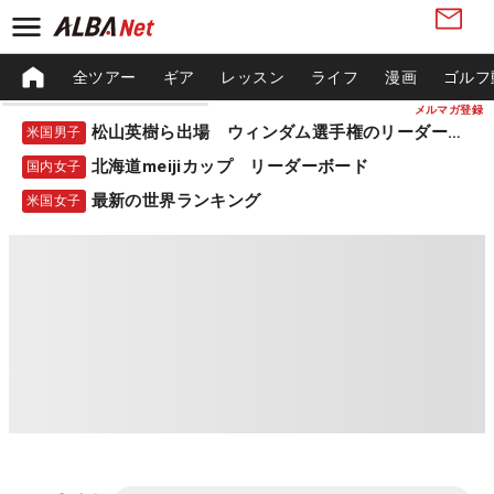
全ツアー
ギア
レッスン
ライフ
漫画
ゴルフ
メルマガ登録
松山英樹ら出場 ウィンダム選手権のリーダーボード
米国男子
北海道meijiカップ リーダーボード
国内女子
最新の世界ランキング
米国女子