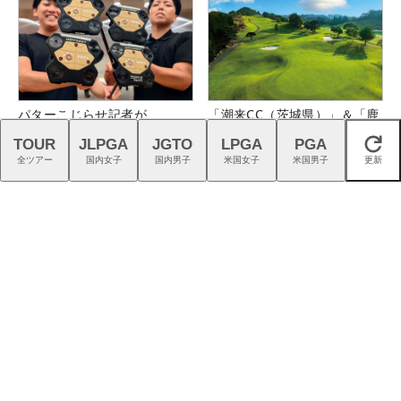
パターこじらせ記者が
「潮来CC（茨城県）」＆「鹿
「TRTL」で大改善
児島ガーデンGC（鹿児島
TOUR
JLPGA
JGTO
LPGA
PGA
閉じる
県）」の無料プレー券が当た
全ツアー
国内女子
国内男子
米国女子
米国男子
更新
る！！
プロギアの「4層フェース」が
仲宗根澄香が平均パット数
切り開く高初速ドライバーの
『TRTL』で6人抜き！
新時代