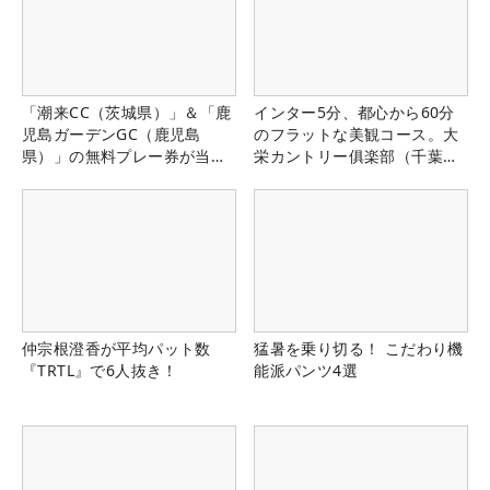
「潮来CC（茨城県）」＆「鹿
インター5分、都心から60分
児島ガーデンGC（鹿児島
のフラットな美観コース。大
県）」の無料プレー券が当た
栄カントリー俱楽部（千葉
る！！
県）
仲宗根澄香が平均パット数
猛暑を乗り切る！ こだわり機
『TRTL』で6人抜き！
能派パンツ4選