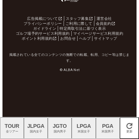
広告掲載について
スタッフ募集
運営会社
プライバシーポリシー
ご利用に際して
会員規約
ガイドライン
特定商取引法に基づく表示
ゴルフ場予約サービス利用規約
マイページサービス利用規約
ポイント利用規約
お問合せ
ヘルプ
サイトマップ
掲載されている全てのコンテンツの無断での転載、転用、コピー等は禁じま
す。
© ALBA Net
TOUR
JLPGA
JGTO
LPGA
PGA
閉じる
全ツアー
国内女子
国内男子
米国女子
米国男子
更新