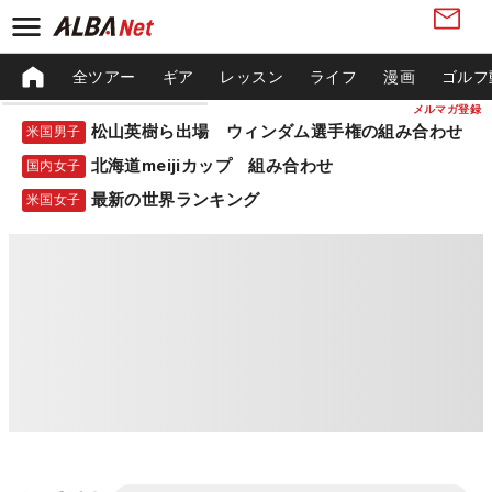
全ツアー
ギア
レッスン
ライフ
漫画
ゴルフ
メルマガ登録
松山英樹ら出場 ウィンダム選手権の組み合わせ
米国男子
北海道meijiカップ 組み合わせ
国内女子
最新の世界ランキング
米国女子