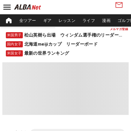
全ツアー
ギア
レッスン
ライフ
漫画
ゴルフ
メルマガ登録
松山英樹ら出場 ウィンダム選手権のリーダーボード
米国男子
北海道meijiカップ リーダーボード
国内女子
最新の世界ランキング
米国女子