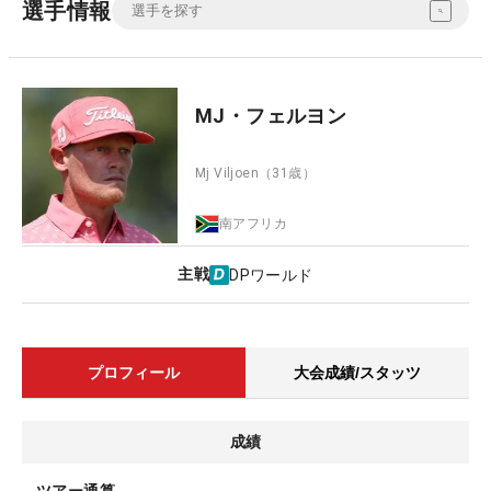
選手情報
MJ・フェルヨン
Mj Viljoen
（31歳）
南アフリカ
主戦
DPワールド
プロフィール
大会成績/スタッツ
成績