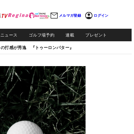
メルマガ登録
ログイン
Sニュース
ゴルフ場予約
連載
プレゼント
しの打感が秀逸 『トゥーロンパター』