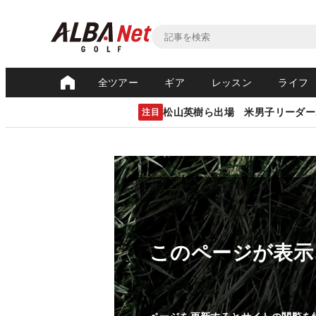
全ツアー
ギア
レッスン
ライフ
松山英樹ら出場 米男子リーダー
注目
このページが表示