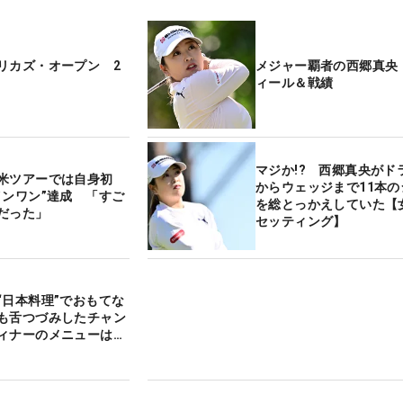
リカズ・オープン 2
メジャー覇者の西郷真央
ィール＆戦績
マジか!? 西郷真央がド
米ツアーでは自身初
からウェッジまで11本の
インワン”達成 「すご
を総とっかえしていた【
だった」
セッティング】
“日本料理”でおもてな
も舌つづみしたチャン
ィナーのメニューは…