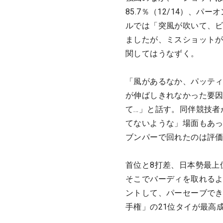
85.7％（12/14）、パ
ルでは「突風が吹いて、
ましたが、ミスショット
関してはうなずく。
「風があるなか、パッティ
が伸ばしきれなかった要
て…」と話す。同伴競技者
てないような」場面もあ
ブンパーで回れたのは評価
首位と8打差、日本勢最上
そこでバーディを取れる
ントして、パーセーブでき
手権」の21位タイが最高