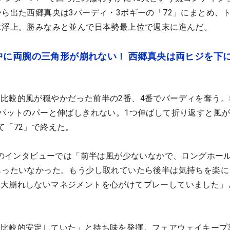
から出た西郷真央は3バーディ・3ボギーの「72」にまとめ、
に浮上。勝みなみと並んで日本勢最上位で週末に進んだ。
中に両腕の三角形が崩れない！ 西郷真央は両ヒジを下
比較的風が穏やかだった前半の2番、4番でバーディを奪う。
3パットのパーと伸ばしきれない。1つ伸ばして折り返すと風
て「72」で終えた。
XTのインタビューでは「前半は風が少ないなかで、ロングホー
もったいなかった。もう少し取れていたら後半は気持ちを楽に
。大崩れしないマネジメントを心がけてプレーしていました」
は比較的安定していた」と持ち味を発揮。フェアウェイキープ