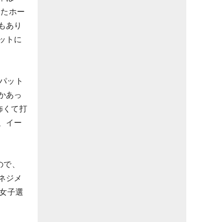
したホー
もあり
ットに
パット
かあっ
怖くて打
、イー
ので、
ネジメ
C女子選