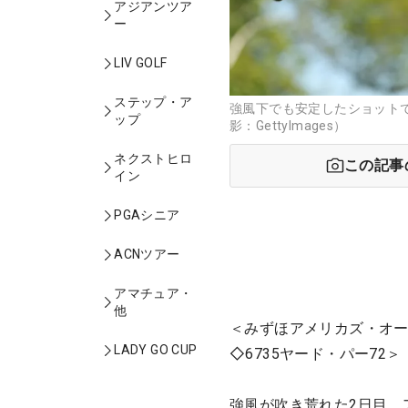
アジアンツア
ー
LIV GOLF
ステップ・ア
強風下でも安定したショットで
ップ
影：GettyImages）
ネクストヒロ
この記事
イン
PGAシニア
ACNツアー
アマチュア・
他
＜みずほアメリカズ・オー
LADY GO CUP
◇6735ヤード・パー72＞
強風が吹き荒れた2日目、