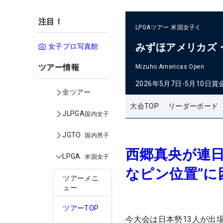
注目！
LPGAツアー
米国女子
みずほアメリカズ
女子プロ写真館
ツアー情報
Mizuho Americas Open
2026年5月7日-5月10日
賞
全ツアー
大会TOP
リーダーボード
JLPGA
国内女子
JGTO
国内男子
西郷真央が連日
LPGA
米国女子
なピン位置”
ツアーメニ
ュー
ツアーTOP
今大会は日本勢13人が出