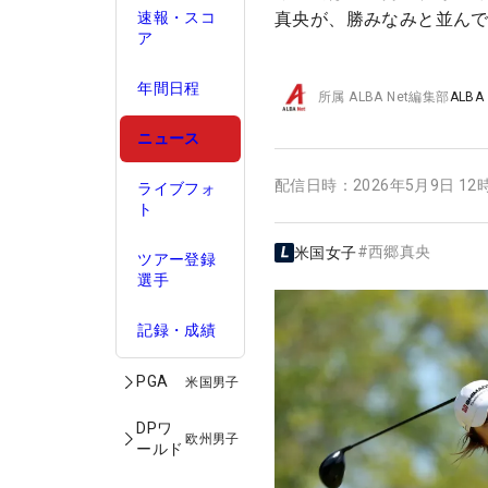
速報・スコ
真央が、勝みなみと並んで
ア
年間日程
所属
ALBA Net編集部
ALBA
ニュース
配信日時：
2026年5月9日 12
ライブフォ
ト
#
西郷真央
米国女子
ツアー登録
選手
記録・成績
PGA
米国男子
DPワ
欧州男子
ールド