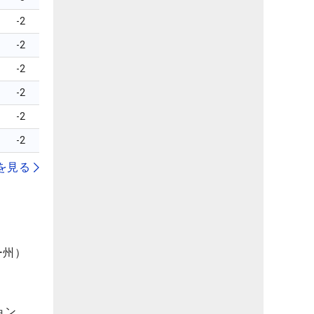
-2
-2
-2
-2
-2
-2
を見る
ー州）
ョン。