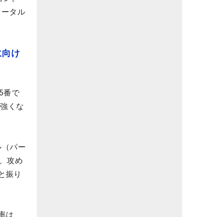
トータル
に向け
5番で
が強くな
ル（パー
、攻め
と振り
率は