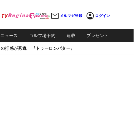
メルマガ登録
ログイン
Sニュース
ゴルフ場予約
連載
プレゼント
しの打感が秀逸 『トゥーロンパター』