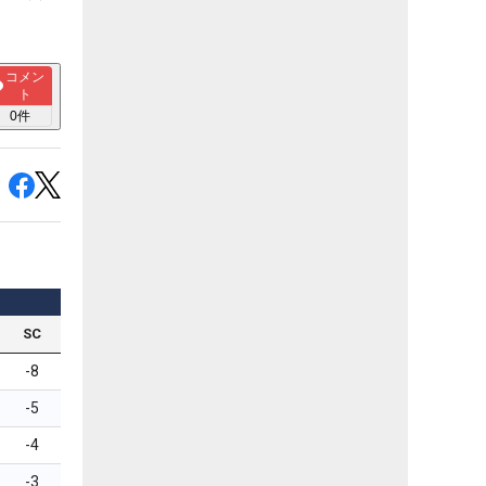
コメン
ト
0
件
SC
-8
-5
-4
-3