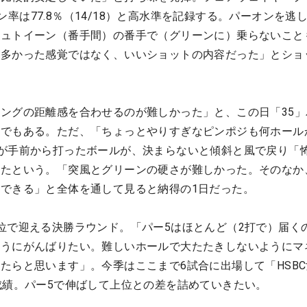
ーオン率は77.8％（14/18）と高水準を記録する。パーオンを逃
ビュトイーン（番手間）の番手で（グリーンに）乗らないこと
が多かった感覚ではなく、いいショットの内容だった」とショ
ングの距離感を合わせるのが難しかった」と、この日「35」
因でもある。ただ、「ちょっとやりすぎなピンポジも何ホール
が手前から打ったボールが、決まらないと傾斜と風で戻り「
ったという。「突風とグリーンの硬さが難しかった。そのなか
できる」と全体を通して見ると納得の1日だった。
位で迎える決勝ラウンド。「パー5はほとんど（2打で）届く
ようにがんばりたい。難しいホールで大たたきしないようにマ
たらと思います」。今季はここまで6試合に出場して「HSB
成績。パー5で伸ばして上位との差を詰めていきたい。