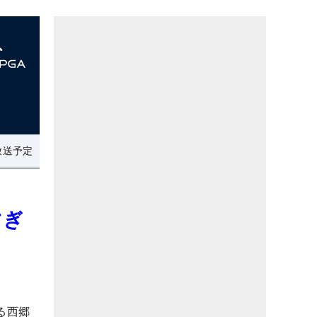
放送予定
すぎ
」
る西郷