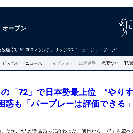
・オープン
金総額
$3,250,000
マウンテンリッジCC（ニュージャージー州）
組み合せ
ニュース
ライブフォト
出場選手
概要など
TV
の「72」で日本勢最上位 “やり
に困惑も「パープレーは評価できる
場したが、8人が予選落ちに終わった。初日から「72」を並べ