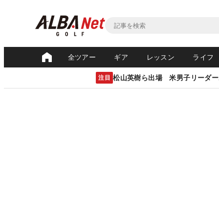
全ツアー
ギア
レッスン
ライフ
松山英樹ら出場 米男子リーダー
注目