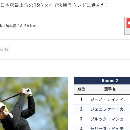
日本勢最上位の15位タイで決勝ラウンドに進んだ。
 Net編集部
/
ALBA Net
時34分
Round
2
順位
選手名
1
ジーノ・ティティクル
2
ジェニファー・カプチョ
3
ブルック・マシューズ
4
セリーヌ・ビュティエ