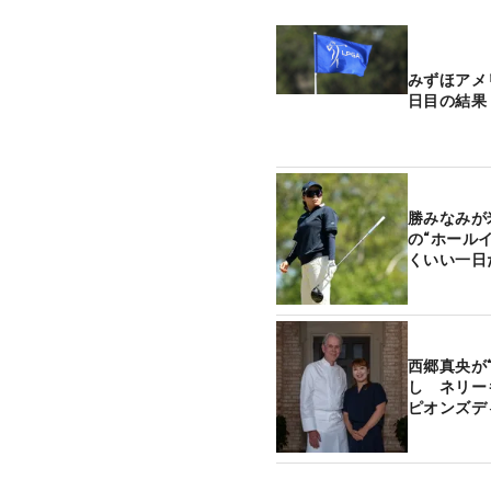
みずほアメ
日目の結果
勝みなみが
の“ホール
くいい一日
西郷真央が
し ネリー
ピオンズデ