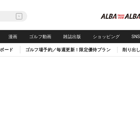
漫画
ゴルフ動画
雑誌出版
ショッピング
SN
ボード
ゴルフ場予約／毎週更新！限定優待プラン
削り出