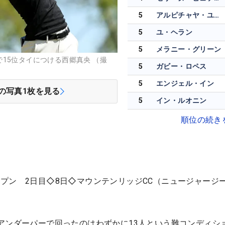
5
アルピチャヤ・ユボル
5
ユ・ヘラン
5
メラニー・グリーン
15位タイにつける西郷真央 （撮
5
ガビー・ロペス
5
エンジェル・イン
の写真
1
枚を見る
5
イン・ルオニン
順位の続き
プン 2日目◇8日◇マウンテンリッジCC（ニュージャージ
アンダーパーで回ったのはわずかに13人という難コンディシ