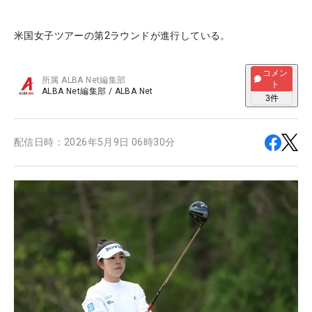
米国女子ツアーの第2ラウンドが進行している。
コメン
所属
ALBA Net編集部
ト
ALBA Net編集部
/
ALBA Net
3
件
配信日時：
2026年5月9日 06時30分