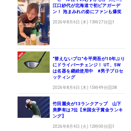
江口紗代が北海道で初ビアガーデ
ン！ 泡まみれの姿にファンも爆笑
2026年8月6日 (木) 13時27分
1
“替えないプロ”今平周吾が10年ぶり
にドライバーチェンジ！ UT、5W
は名器を継続使用中 #男子プロセ
ッティング
2026年8月6日 (木) 15時49分
38
竹田麗央が13ランクアップ 山下
美夢有は7位【米国女子賞金ランキ
ング】
2026年8月4日 (火) 12時00分
1