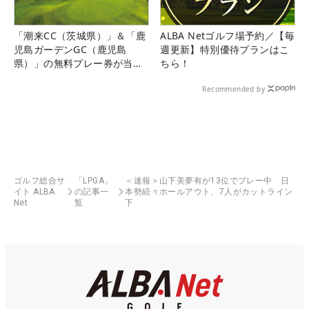
「潮来CC（茨城県）」＆「鹿
ALBA Netゴルフ場予約／【毎
児島ガーデンGC（鹿児島
週更新】特別優待プランはこ
県）」の無料プレー券が当た
ちら！
る！！
Recommended by
ゴルフ総合サ
「LPGA」
＜速報＞山下美夢有が13位でプレー中 日
イト ALBA
の記事一
本勢続々ホールアウト、7人がカットライン
Net
覧
下