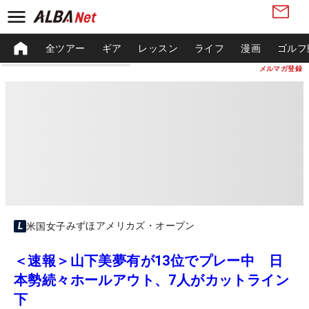
全ツアー
ギア
レッスン
ライフ
漫画
ゴルフ
メルマガ登録
みずほアメリカズ・オープン
米国女子
＜速報＞山下美夢有が13位でプレー中 日
本勢続々ホールアウト、7人がカットライン
下