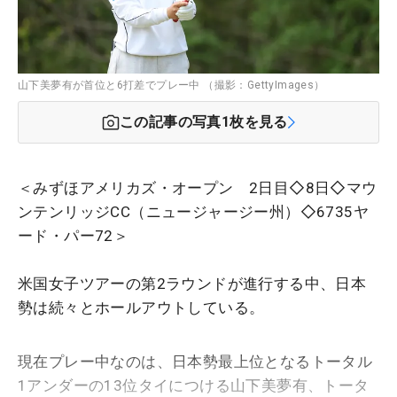
山下美夢有が首位と6打差でプレー中 （撮影：GettyImages）
この記事の写真
1
枚を見る
＜みずほアメリカズ・オープン 2日目◇8日◇マウ
ンテンリッジCC（ニュージャージー州）◇6735ヤ
ード・パー72＞
米国女子ツアーの第2ラウンドが進行する中、日本
勢は続々とホールアウトしている。
現在プレー中なのは、日本勢最上位となるトータル
1アンダーの13位タイにつける山下美夢有、トータ