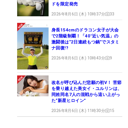
ドを限定発売
2026年8月6日 (木) 10時37分
33
身長154cmのドラコン女子が大会
で2階級制覇！「40°近い気温」の
激闘後は“2日連続もつ鍋”でスタミ
ナ回復!?
2026年8月6日 (木) 10時43分
9
改名が呼び込んだ悲願の初V！ 苦節
を乗り越えた美女イ・ユルリンは、
同姓同名7人の混戦から這い上がっ
た“新星ヒロイン”
2026年8月6日 (木) 11時30分
15