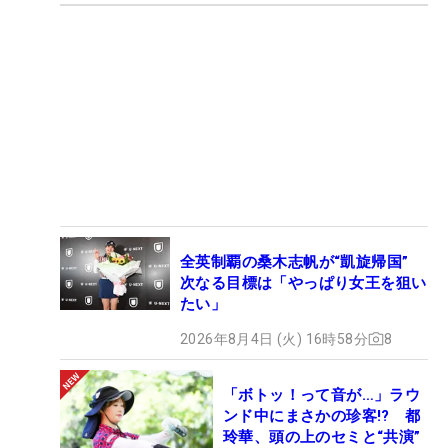
全英制覇の桑木志帆が“凱旋帰国”
次なる目標は「やっぱり女王を狙い
たい」
2026年8月4日 (火) 16時58分
8
「ボトッ！って音が…」ラウ
ンド中にまさかの珍客!? 都
玲華、頭の上のセミと“共演”