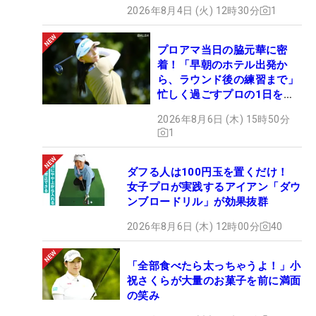
2026年8月4日 (火) 12時30分
1
プロアマ当日の脇元華に密
着！「早朝のホテル出発か
ら、ラウンド後の練習まで」
忙しく過ごすプロの1日を公
開
2026年8月6日 (木) 15時50分
1
ダフる人は100円玉を置くだけ！
女子プロが実践するアイアン「ダウ
ンブロードリル」が効果抜群
2026年8月6日 (木) 12時00分
40
「全部食べたら太っちゃうよ！」小
祝さくらが大量のお菓子を前に満面
の笑み