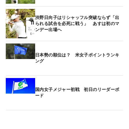
世界ランキング2位のジーノ・ティティクル（タ
渋野日向子はリシャッフル突破ならず「出
イ）がトータル7アンダーで首位。2打差にジェニフ
られる試合を必死に戦う」 あすは初のマ
ンデー出場へ
ァー・カプチョ（米国）が続いている。
今大会の賞金総額は325万ドル（約5億800万円）。
優勝者には48万7500ドル（約7600万円）が贈られ
日本勢の順位は？ 米女子ポイントランキ
ング
る。
国内女子メジャー初戦 初日のリーダーボ
ード