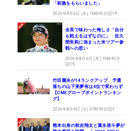
「刺激をもらいました」
2026年8月6日 (木) 15時45分
19
全英で味わった悔しさ「自分
も戦えるはずなのに」 佐久
間朱莉に強まった米ツアー参
戦への思い
2026年8月6日 (木) 16時45分
19
竹田麗央が14ランクアップ 予選
落ちの山下美夢有は4位で変わらず
【CMEグローブポイントランキン
グ】
2026年8月4日 (火) 07時30分
1
熊本出身の秋吉翔太と重永亜斗夢が