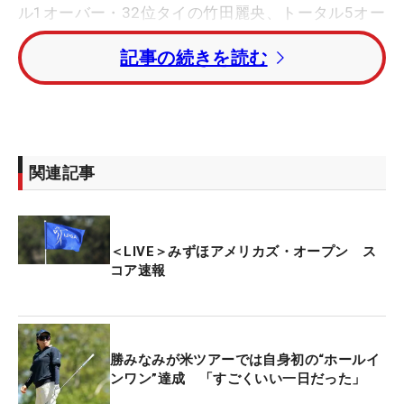
ル1オーバー・32位タイの竹田麗央、トータル5オー
バーの60位タイにつける馬場咲希の3人。
記事の続きを読む
西郷真央は連日の「72」、初日にホールインワンを
達成した勝みなみは「74」で回り、ともにトータル
イーブンパーの18位タイ。原英莉花は「75」とスコ
アを落とし、トータル1オーバーの32位タイでホー
関連記事
ルアウトしている。
その他の日本勢は、現在のカットラインとなるトー
＜LIVE＞みずほアメリカズ・オープン ス
タル2オーバーに届いていない状況。
コア速報
笹生優花、岩井明愛、古江彩佳、畑岡奈紗がトータ
ル5オーバーの70位タイ。吉田優利がトータル9オー
バーの90位タイ、岩井千怜がトータル11オーバーの
勝みなみが米ツアーでは自身初の“ホールイ
110位タイ、櫻井心那はトータル20オーバーの117
ンワン”達成 「すごくいい一日だった」
位タイとなっている。