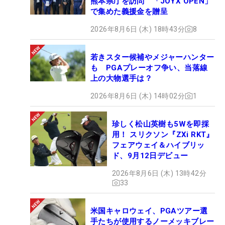
熊本県庁を訪問 「JOYX OPEN」
で集めた義援金を贈呈
2026年8月6日 (木) 18時43分
8
若きスター候補やメジャーハンター
も PGAプレーオフ争い、当落線
上の大物選手は？
2026年8月6日 (木) 14時02分
1
珍しく松山英樹も5Wを即採
用！ スリクソン『ZXi RKT』
フェアウェイ＆ハイブリッ
ド、9月12日デビュー
2026年8月6日 (木) 13時42分
33
米国キャロウェイ、PGAツアー選
手たちが使用するノーメッキブレー