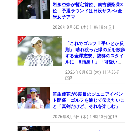
岩永杏奈が暫定首位、廣吉優梨菜8
位 予選ラウンドは日没サスペ/全
米女子アマ
2026年8月6日 (木) 11時18分
1
「これでゴルフ上手いとか反
則」 晴れ渡った緑の丘を散歩
する金澤志奈、抜群のスタイ
ルに「8頭身！」「可愛いに
も程がある」
2026年8月6日 (木) 11時36分
3
笹生優花が6度目のジュニアイベン
ト開催 ゴルフを通じて伝えたいこ
と「真剣だけど、それを楽しむ」
2026年8月6日 (木) 17時43分
19