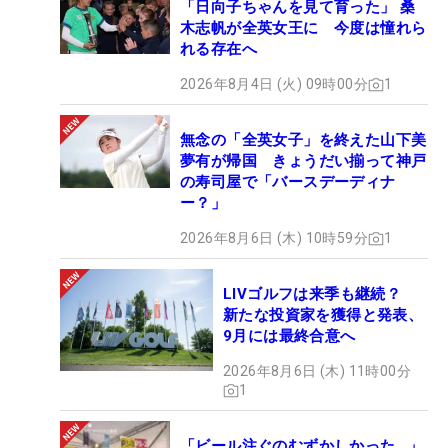
「日向子ちゃんを見て育った」 桑
木志帆が全英女王に 今度は憧れら
れる存在へ
2026年8月4日 (火) 09時00分
1
無念の「全英女子」を終えた山下美
夢有が帰国 きょうだい揃って神戸
の寿司屋で「バースデーディナ
ー？」
2026年8月6日 (木) 10時59分
1
LIVゴルフは来季も継続？
新たな投資家を獲得と発表、
9月には最終合意へ
2026年8月6日 (木) 11時00分
1
「ビール注ぐのむずかしかった…」