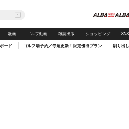
漫画
ゴルフ動画
雑誌出版
ショッピング
SN
ボード
ゴルフ場予約／毎週更新！限定優待プラン
削り出