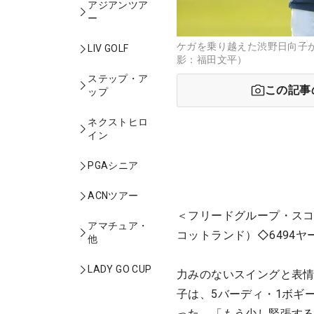
アジアンツア
ー
ケガを乗り越えた渋野日向子
LIV GOLF
影：福田文平）
ステップ・ア
この記事
ップ
ネクストヒロ
イン
PGAシニア
ACNツアー
＜フリードグループ・スコ
アマチュア・
コットランド）◇6494ヤ
他
LADY GO CUP
力みのないスイングと表情
子は、5バーディ・1ボギ
った。「もう少し緊張する