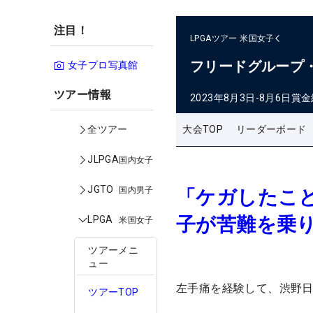
注目！
LPGAツアー
米国女子
フリードグループ
女子プロ写真館
ツアー情報
2023年8月3日-8月6日
賞金
大会TOP
リーダーボード
全ツアー
JLPGA
国内女子
JGTO
国内男子
「ケガしたこ
子が苦難を乗り
LPGA
米国女子
ツアーメニ
ュー
左手痛を経験して、渋野
ツアーTOP