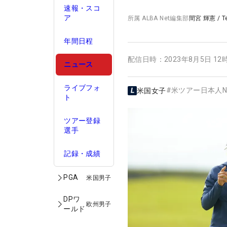
速報・スコ
ア
所属
ALBA Net編集部
間宮 輝憲
/
T
年間日程
配信日時：
2023年8月5日 12
ニュース
ライブフォ
#
米ツアー日本人N
米国女子
ト
ツアー登録
選手
記録・成績
PGA
米国男子
DPワ
欧州男子
ールド