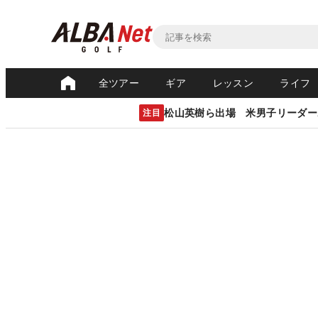
全ツアー
ギア
レッスン
ライフ
松山英樹ら出場 米男子リーダー
注目