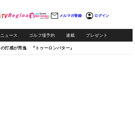
メルマガ登録
ログイン
Sニュース
ゴルフ場予約
連載
プレゼント
しの打感が秀逸 『トゥーロンパター』