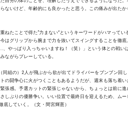
てた自分の体のことを、理解したうえでできるようになった。
からないけど、年齢的にも良かったと思う。この痛みが出たか
重ねたことで得た“力まない”というキーワードがハマってい
。今はグリップから腕まで力を抜いてスイングすることを徹底
…、やっぱり入っちゃいますね！（笑）」という体との戦い
込みながらプレーしている。
（同組の）2人が飛ぶから欲が出てドライバーをブンブン回し
ートの闘争心に火がつくこともあるようだが、週末も落ち着い
い緊張感。予選カットの緊張じゃないから、ちょっとは前に進
ひさしぶりの優勝争い。いい位置で最終日を迎えるため、ムー
を徹底していく。（文・間宮輝憲）