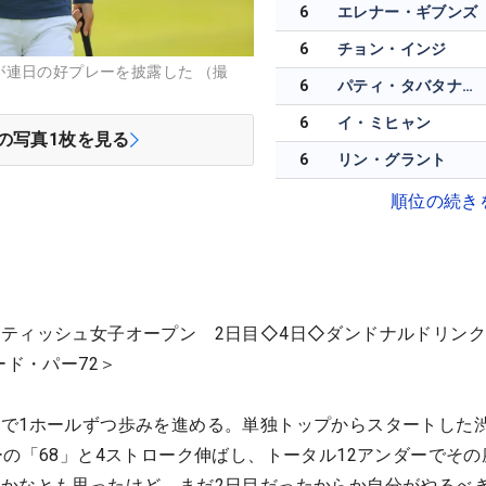
6
エレナー・ギブンズ
6
チョン・インジ
が連日の好プレーを披露した （撮
6
パティ・タバタナキト
6
イ・ミヒャン
の写真
1
枚を見る
6
リン・グラント
順位の続き
ティッシュ女子オープン 2日目◇4日◇ダンドナルドリン
ード・パー72＞
で1ホールずつ歩みを進める。単独トップからスタートした
ーの「68」と4ストローク伸ばし、トータル12アンダーでその
かなとも思ったけど、まだ2日目だったからか自分がやるべ