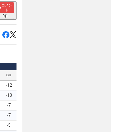
コメン
ト
0
件
SC
-12
-10
-7
-7
-5