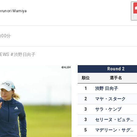
erunori Mamiya
時00分
EWS
#
渋野日向子
Round
2
順位
選手名
1
渋野 日向子
2
マヤ・スターク
3
サラ・ケンプ
3
セリーヌ・ビュティエ
5
マデリーン・サグストロム