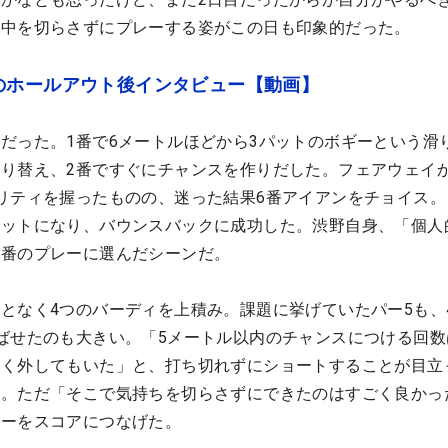
集中を切らさずにプレーする姿がこの日も印象的だった。
のホールアウト後インタビュー【動画】
だった。1番で6メートルほどから3パットのボギーという滑
り替え、2番ですぐにチャンスを作りだした。フェアウェイか
リティを握ったものの、迷った結果6番アイアンをチョイス。
ョットになり、バウンスバックに成功した。渋野自身、「個人
一番のプレーに選んだシーンだ。
となく4つのバーディを上積み。課題に挙げていたパー5も、
ばせたのも大きい。「5メートル以内のチャンスにつける回数
とく外してもいた」と、打ち切れずにショートすることが目立
す。ただ「そこで気持ちを切らさずにできたのはすごく良かっ
レーをスコアにつなげた。