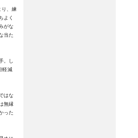
より、練
ちよく
みがな
な当た
手。し
担軽減
ではな
は無縁
かった