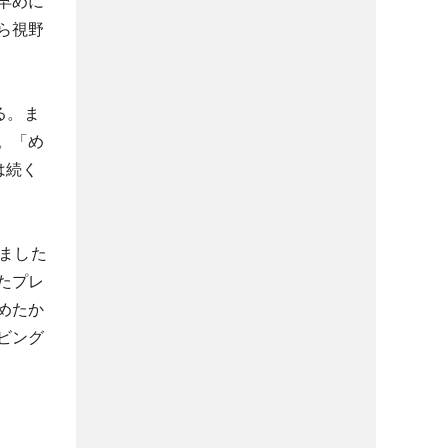
早めに
ら視野
る。ま
。「め
は続く
ました
たプレ
めたか
ビング