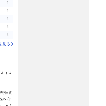
-4
-4
-4
-4
-4
を見る
クス（ス
渋野日向
座を守
きことを