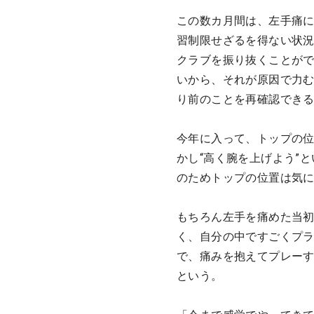
この数カ月間は、左手痛に
習制限せざるを得ない状
クラブを振り抜くことが
いから、それが原因で力
り前のことを再確認でき
今年に入って、トップの
かし“高く腕を上げよう”
のためトップの位置は気
もちろん左手を痛めた当
く、自分の中ですごくプ
で、痛みを抱えてプレー
という。