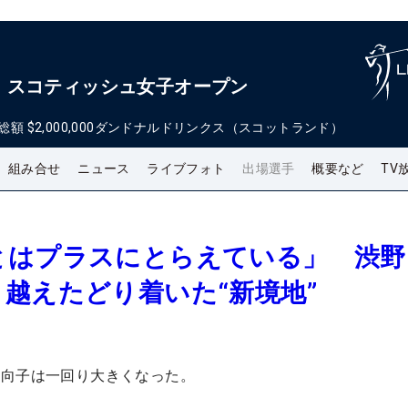
・スコティッシュ女子オープン
総額
$2,000,000
ダンドナルドリンクス（スコットランド）
組み合せ
ニュース
ライブフォト
出場選手
概要など
TV
とはプラスにとらえている」 渋野
越えたどり着いた“新境地”
日向子は一回り大きくなった。