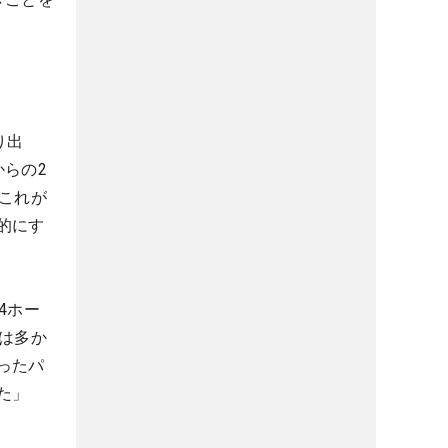
り出
らの2
これが
的にす
4ホー
は多か
ったパ
た」