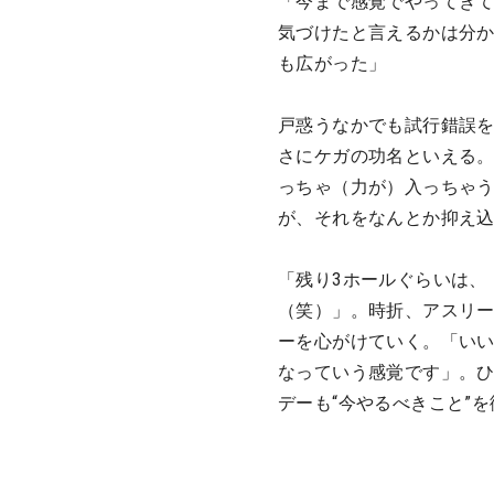
「今まで感覚でやってき
気づけたと言えるかは分
も広がった」
戸惑うなかでも試行錯誤を
さにケガの功名といえる
っちゃ（力が）入っちゃう
が、それをなんとか抑え
「残り3ホールぐらいは、
（笑）」。時折、アスリ
ーを心がけていく。「い
なっていう感覚です」。
デーも“今やるべきこと”