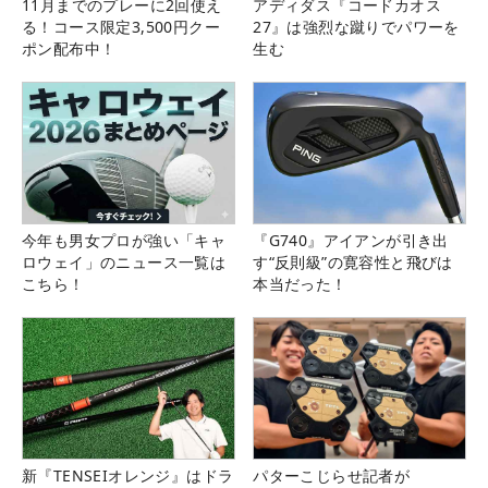
11月までのプレーに2回使え
アディダス『コードカオス
る！コース限定3,500円クー
27』は強烈な蹴りでパワーを
ポン配布中！
生む
今年も男女プロが強い「キャ
『G740』アイアンが引き出
ロウェイ」のニュース一覧は
す“反則級”の寛容性と飛びは
こちら！
本当だった！
新『TENSEIオレンジ』はドラ
パターこじらせ記者が