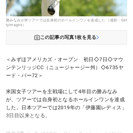
勝みなみが米ツアーでは自身初のホールインワンを達成した （撮影：Get
tyImages）
この記事の写真
1
枚を見る
＜みずほアメリカズ・オープン 初日◇7日◇マウ
ンテンリッジCC（ニュージャージー州）◇6735ヤ
ード・パー72＞
米国女子ツアーを主戦場にして4年目の勝みなみ
が、ツアーでは自身初となるホールインワンを達成
した。日本ツアーでは2019年の「伊藤園レディス」
3日目以来となる。