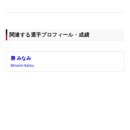
くれればいいなと思います」と前を向く。
「きょうアンダーで回って上位で終わることができ
た。あすは朝がちょっと寒いと思うんですけど、し
関連する選手プロフィール・成績
っかり寒さ対策をして、集中して、1つでもスコア
を伸ばして上位に行けるように頑張ります」と意気
込みを示した。
勝 みなみ
Minami Katsu