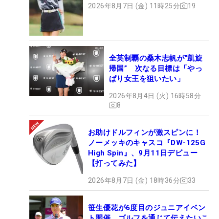
2026年8月7日 (金) 11時25分
19
全英制覇の桑木志帆が“凱旋
帰国” 次なる目標は「やっ
ぱり女王を狙いたい」
2026年8月4日 (火) 16時58分
8
お助けドルフィンが激スピンに！
ノーメッキのキャスコ『DW-125G
High Spin』、9月11日デビュー
【打ってみた】
2026年8月7日 (金) 18時36分
33
笹生優花が6度目のジュニアイベン
ト開催 ゴルフを通じて伝えたいこ