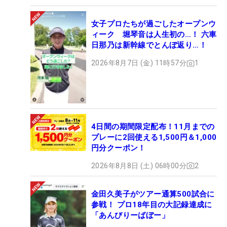
女子プロたちが過ごしたオープンウ
ィーク 堀琴音は人生初の…！ 六車
日那乃は新幹線でとんぼ返り…！
2026年8月7日 (金) 11時57分
1
4日間の期間限定配布！11月までの
プレーに2回使える1,500円＆1,000
円分クーポン！
2026年8月8日 (土) 06時00分
2
金田久美子がツアー通算500試合に
参戦！ プロ18年目の大記録達成に
「あんびりーばぼー」