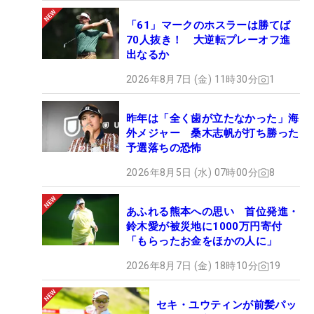
「61」マークのホスラーは勝てば
70人抜き！ 大逆転プレーオフ進
出なるか
2026年8月7日 (金) 11時30分
1
昨年は「全く歯が立たなかった」海
外メジャー 桑木志帆が打ち勝った
予選落ちの恐怖
2026年8月5日 (水) 07時00分
8
あふれる熊本への思い 首位発進・
鈴木愛が被災地に1000万円寄付
「もらったお金をほかの人に」
2026年8月7日 (金) 18時10分
19
セキ・ユウティンが前髪パッ