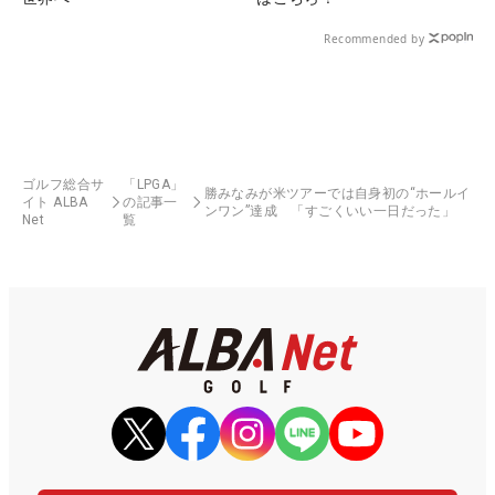
Recommended by
ゴルフ総合サ
「LPGA」
勝みなみが米ツアーでは自身初の“ホールイ
イト ALBA
の記事一
ンワン”達成 「すごくいい一日だった」
Net
覧