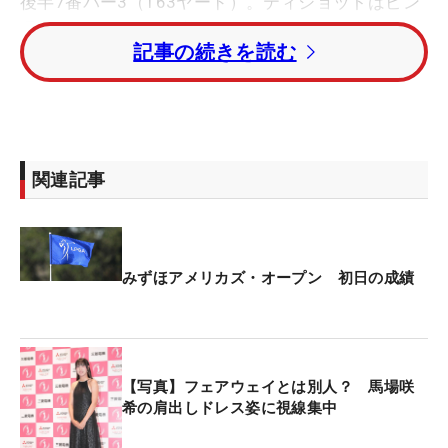
後半7番パー3（163ヤード）。ティショットはピン
手前約15メートルに着弾すると、そのまま勢いよく
記事の続きを読む
転がってカップイン。キャディと笑顔でハイタッチ
を交わした。
ホールアウト後、U-NEXTのインタビューでは「私
のところからは見えていなくて、グリーンに乗って
関連記事
くれればいいなと思っていた。グリーンに転がって
いってくれたときに、『あ～よかった～』と思っ
て、キャディさんにクラブを渡したときに、ギャラ
リーさんが、声をあげてくれて、それで気が付い
みずほアメリカズ・オープン 初日の成績
て、うれしかったです」と笑顔を見せた。
10番からスタートし、先行したのは11番のダブルボ
ギー。「苦しいラウンドになるかなと思ったんです
【写真】フェアウェイとは別人？ 馬場咲
けど、そこから次のホールでバーディがきて、その
希の肩出しドレス姿に視線集中
あとも3つバーディが来てくれた」と12番から3連続