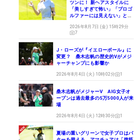
ツンに！ 新ヘアスタイルに
「美しすぎて怖い」「プロゴ
ルファーには見えない」とコ
メント殺到
2026年8月7日 (金) 15時29分
7
J・ローズが『イエローボール』に
変更？ 桑木志帆の歴史的Vがメジ
ャーチャンプにも影響か
2026年8月4日 (火) 10時02分
1
桑木志帆がメジャーV AIG女子オ
ープンは過去最多の5万5000人が来
場
2026年8月4日 (火) 12時30分
1
夏場の重いグリーンで女子プロはパ
ターを替える アマチュアは「腹筋