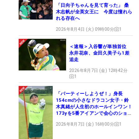
「日向子ちゃんを見て育った」 桑
木志帆が全英女王に 今度は憧れら
れる存在へ
2026年8月4日 (火) 09時00分
1
＜速報＞入谷響が単独首位
永井花奈、金田久美子ら1差
追走
2026年8月7日 (金) 12時42分
1
「パーティーしようぜ！」身長
154cmの小さなドラコン女子・鈴
木真緒が人生初のホールインワン！
173yを5番アイアンで会心のショッ
ト
2026年8月7日 (金) 16時00分
1