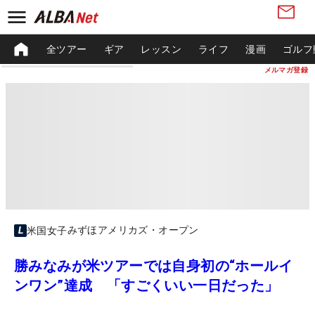
全ツアー
ギア
レッスン
ライフ
漫画
ゴルフ
メルマガ登録
みずほアメリカズ・オープン
米国女子
勝みなみが米ツアーでは自身初の“ホールイ
ンワン”達成 「すごくいい一日だった」