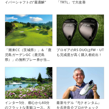
イバーシャフトの“最適解”
「TRTL」で大改善
「潮来CC（茨城県）」＆「鹿
プロギアのRS DUOはFW・UT
児島ガーデンGC（鹿児島
も完成度が高く購入者続出！
県）」の無料プレー券が当た
る！！
インター5分、都心から60分
最新モデル『FJクオンタム』
のフラットな美観コース。大
を石井良介プロがチェック