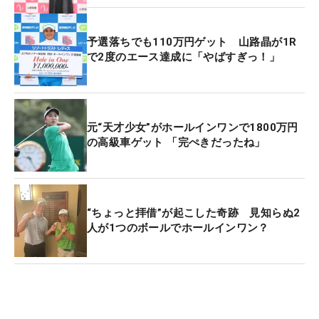
バーディを奪取。「流れ的にも変わって、ホールイ
ンワンもありましたし、すごくいい一日だったと思
予選落ちでも110万円ゲット 山路晶が1R
います」。1イーグル・4バーディ・2ボギー・1ダブ
で2度のエース達成に「やばすぎっ！」
ルボギーの「70」でまとめ、2アンダー。10位タイ
の上位発進を決めた。
一方で、課題も残る。フェアウェイキープ率が
元“天才少女”がホールインワンで1800万円
の高級車ゲット 「完ぺきだったね」
64.2％（9/14）、パーオン率が61.1％（111/18）
とショットの面では「あまりよくない」というのが
正直なところだ。それでも「そのなかでしっかりス
コアメイクして、バーディチャンスについたところ
“ちょっと拝借”が起こした奇跡 見知らぬ2
で（パットが）入ってくれている部分もある」と手
人が1つのボールでホールインワン？
ごたえも得ている。
週末に向けて、少しずついい感覚を取り戻して行き
たい。「少しずつよくなっていければ、上位に行け
ると思うので、ラウンド中にいいものが見つかって