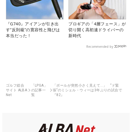
『G740』アイアンが引き出
プロギアの「4層フェース」が
す“反則級”の寛容性と飛びは
切り開く高初速ドライバーの
本当だった！
新時代
Recommended by
ゴルフ総合
「LPGA」
「ボールが突然小さく見えて…」 ”ド緊
サイト ALBA
の記事一
張”のミシェル・ウィーは3年ぶりの試合で
Net
覧
『82』