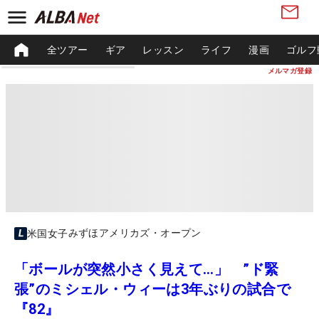
全ツアー
ギア
レッスン
ライフ
漫画
ゴルフ
メルマガ登録
みずほアメリカズ・オープン
米国女子
「ボールが突然小さく見えて…」 ”ド緊
張”のミシェル・ウィーは3年ぶりの試合で
『82』