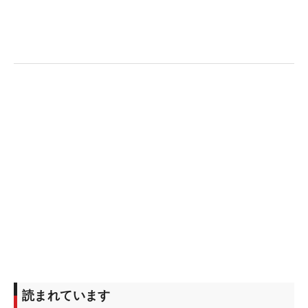
「夫はずっと私を励まし続けてくれた。自分がゴル
フで築き上げたものをとても誇りに思うし、プレー
する機会を得られたことは心から幸運だと思ってい
る」と振り返った。
このラウンドから得たことは「後半はすごく良いパ
ットが打てたこと」と12番以降のパープレーに胸を
張った。
「クロウグリップがすごく上手くいった。今週も全
米女子オープンも戦う。これからはずっとクロウグ
リップ、もし私がクロスハンドグリップをしていた
ら『するな！』 とロープの外から叫んで」とウィ
ー。2日目の巻き返しに期待をかけた。（文・武川
玲子＝米国在住）
読まれています