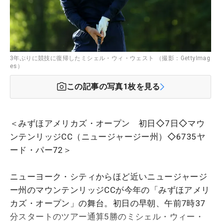
3年ぶりに競技に復帰したミシェル・ウィ・ウェスト （撮影：GettyImag
es）
この記事の写真
1
枚を見る
＜みずほアメリカズ・オープン 初日◇7日◇マウ
ンテンリッジCC（ニュージャージー州）◇6735ヤ
ード・パー72＞
ニューヨーク・シティからほど近いニュージャージ
ー州のマウンテンリッジCCが今年の「みずほアメリ
カズ・オープン」の舞台。初日の早朝、午前7時37
分スタートのツアー通算5勝のミシェル・ウィー・