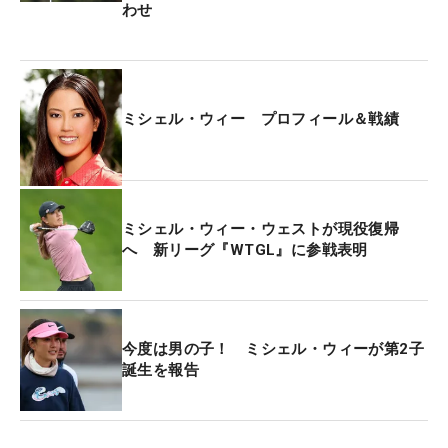
「全米女子オープン」覇者のウィーは本戦の出場権
わせ
を持保持しており、ロサンゼルス郊外の名門・リビ
エラCCで開催される「全米女子オープン」（6月4
日開幕）への参戦を決めたからだ。
ミシェル・ウィー プロフィール＆戦績
23年のペブルビーチGLでの全米女子オープンを最後
にツアー競技から引退したウィーは現在36歳。夫の
ジョニー・ウエスト氏との間に24年には第2子が誕
生している。
ミシェル・ウィー・ウェストが現役復帰
へ 新リーグ『WTGL』に参戦表明
「全米女子オープンまでに、きょうプレーができて
本当に良かった。どれだけ練習をしても、どれだけ
大金がかかっていても、トーナメントの初日の経験
今度は男の子！ ミシェル・ウィーが第2子
に勝るものなんてなにもない」と久しぶりの競技に
誕生を報告
百戦錬磨のウィーでもガチガチだった。そのウィー
を支えたのはキャディを務めたウエスト氏。