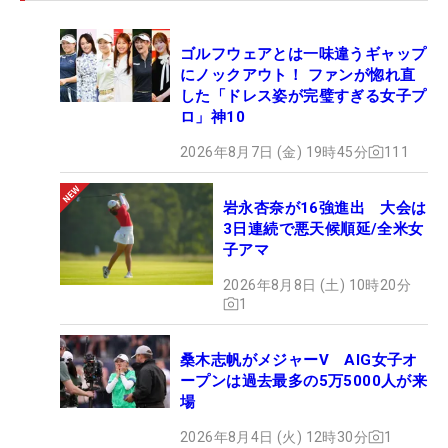
ゴルフウェアとは一味違うギャップ
にノックアウト！ ファンが惚れ直
した「ドレス姿が完璧すぎる女子プ
ロ」神10
2026年8月7日 (金) 19時45分
111
岩永杏奈が16強進出 大会は
3日連続で悪天候順延/全米女
子アマ
2026年8月8日 (土) 10時20分
1
桑木志帆がメジャーV AIG女子オ
ープンは過去最多の5万5000人が来
場
2026年8月4日 (火) 12時30分
1