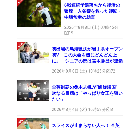
6戦連続予選落ちから復活の
狼煙 入谷響を救った師匠・
中嶋常幸の助言
2026年8月8日 (土) 07時45分
19
初出場の鳥海颯汰が岩手県オープン
初V「この大会を機にどんどん上
に」 シニアの部は宮本勝昌が連覇
2026年8月8日 (土) 18時25分
72
全英制覇の桑木志帆が“凱旋帰国”
次なる目標は「やっぱり女王を狙い
たい」
2026年8月4日 (火) 16時58分
8
スライスが止まらない人へ！ 全英