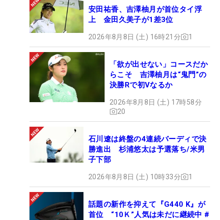
安田祐香、吉澤柚月が首位タイ浮
上 金田久美子が1差3位
2026年8月8日 (土) 16時21分
1
「欲が出せない」コースだか
らこそ 吉澤柚月は“鬼門”の
決勝Rで初Vなるか
2026年8月8日 (土) 17時58分
20
石川遼は終盤の4連続バーディで決
勝進出 杉浦悠太は予選落ち/米男
子下部
2026年8月8日 (土) 10時33分
1
話題の新作を抑えて『G440 K』が
首位 “10Ｋ”人気は未だに継続中 #