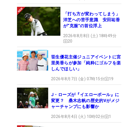
「打ち方が変わってしまう」
洋芝への苦手意識 安田祐香
が“克服”の首位浮上
2026年8月8日 (土) 18時49分
20
笹生優花主催ジュニアイベントに宮
里美香らが参加「純粋にゴルフを楽
しんでほしい」
2026年8月7日 (金) 07時15分
19
J・ローズが『イエローボール』に
変更？ 桑木志帆の歴史的Vがメジ
ャーチャンプにも影響か
2026年8月4日 (火) 10時02分
1