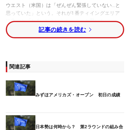
ウエスト（米国）は「ぜんぜん緊張していない…と
思っていた」という。それが1番ティイングエリア
に立つと「わあ…どういうこと？」と驚いた。
記事の続きを読む
「ホールが突然小さく見えて…2フィート（約60㎝）
のパットも『絶対に入らない』 と思ってしまっ
た」。1番はパーで切り抜けたが2番から3連続ボギ
ー。5番でトリプルボギーにすると9番はダブルボギ
関連記事
ー…前半はまさかの「44」と崩れた。
後半は持ち直し「38」。それでも『82』の大叩きで
ブービーの118位で初日を終えた。
みずほアメリカズ・オープン 初日の成績
ウィーはこの「みずほアメリカズ・オープン」の大
会ホストを務めている。今回はスポンサー推薦での
出場となった。それには大きな訳がある。2014年の
日本勢は何時から？ 第2ラウンドの組み合