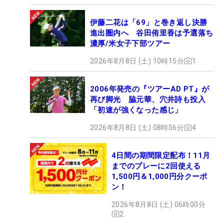
伊藤二花は「69」と巻き返し決勝
進出圏内へ 谷田侑里香は予選落ち
濃厚/米女子下部ツアー
2026年8月8日 (土) 10時15分
1
2006年発売の『ツアーAD PT』が
再び脚光 脇元華、穴井詩も投入
「初速が強くなった感じ」
2026年8月8日 (土) 08時56分
4
4日間の期間限定配布！11月
までのプレーに2回使える
1,500円＆1,000円分クーポ
ン！
2026年8月8日 (土) 06時00分
2