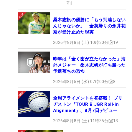
1
桑木志帆の優勝に「もう到達しない
んじゃないか」 全英帰りの永井花
奈が受け止めた現実
2026年8月8日 (土) 10時30分
19
昨年は「全く歯が立たなかった」海
外メジャー 桑木志帆が打ち勝った
予選落ちの恐怖
2026年8月5日 (水) 07時00分
8
全周アライメントを初搭載！ ブリ
ヂストン『TOUR B JGR Roll-in
Alignment』、8月7日デビュー
2026年8月8日 (土) 11時35分
13