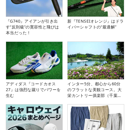
『G740』アイアンが引き出
新『TENSEIオレンジ』はドラ
す“反則級”の寛容性と飛びは
イバーシャフトの“最適解”
本当だった！
アディダス『コードカオス
インター5分、都心から60分
27』は強烈な蹴りでパワーを
のフラットな美観コース。大
生む
栄カントリー俱楽部（千葉
県）