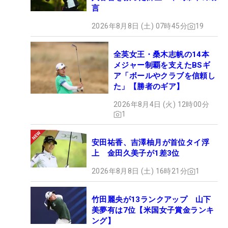
言
2026年8月8日 (土) 07時45分
19
全英女王・桑木志帆の14本
メジャー制覇を支えたBSギ
ア「ボールやクラブを信頼し
た」【勝者のギア】
2026年8月4日 (火) 12時00分
1
安田祐香、吉澤柚月が首位タイ浮
上 金田久美子が1差3位
2026年8月8日 (土) 16時21分
1
竹田麗央が13ランクアップ 山下
美夢有は7位【米国女子賞金ランキ
ング】