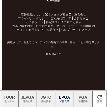
広告掲載について
スタッフ募集
運営会社
プライバシーポリシー
ご利用に際して
会員規約
ガイドライン
特定商取引法に基づく表示
ゴルフ場予約サービス利用規約
マイページサービス利用規約
ポイント利用規約
お問合せ
ヘルプ
サイトマップ
掲載されている全てのコンテンツの無断での転載、転用、コピー等は禁じま
す。
© ALBA Net
TOUR
JLPGA
JGTO
LPGA
PGA
閉じる
全ツアー
国内女子
国内男子
米国女子
米国男子
更新