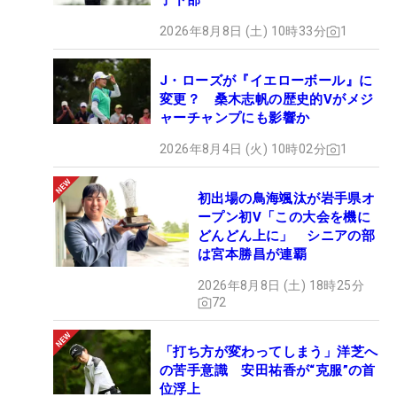
子下部
2026年8月8日 (土) 10時33分
1
J・ローズが『イエローボール』に
変更？ 桑木志帆の歴史的Vがメジ
ャーチャンプにも影響か
2026年8月4日 (火) 10時02分
1
初出場の鳥海颯汰が岩手県オ
ープン初V「この大会を機に
どんどん上に」 シニアの部
は宮本勝昌が連覇
2026年8月8日 (土) 18時25分
72
「打ち方が変わってしまう」洋芝へ
の苦手意識 安田祐香が“克服”の首
位浮上