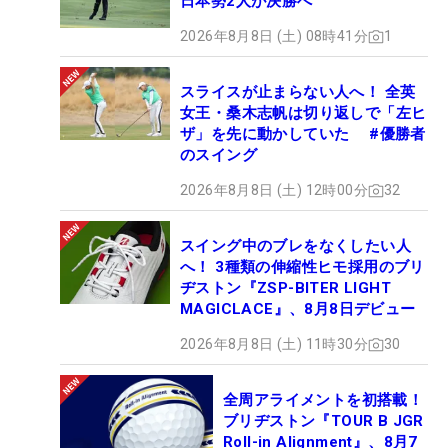
日本勢2人が決勝へ
2026年8月8日 (土) 08時41分
1
スライスが止まらない人へ！ 全英
女王・桑木志帆は切り返しで「左ヒ
ザ」を先に動かしていた #優勝者
のスイング
2026年8月8日 (土) 12時00分
32
スイング中のブレをなくしたい人
へ！ 3種類の伸縮性ヒモ採用のブリ
ヂストン『ZSP-BITER LIGHT
MAGICLACE』、8月8日デビュー
2026年8月8日 (土) 11時30分
30
全周アライメントを初搭載！
ブリヂストン『TOUR B JGR
Roll-in Alignment』、8月7