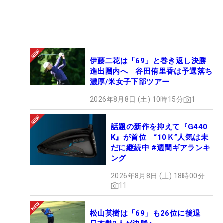
伊藤二花は「69」と巻き返し決勝
進出圏内へ 谷田侑里香は予選落ち
濃厚/米女子下部ツアー
2026年8月8日 (土) 10時15分
1
話題の新作を抑えて『G440
K』が首位 “10Ｋ”人気は未
だに継続中 #週間ギアランキ
ング
2026年8月8日 (土) 18時00分
11
松山英樹は「69」も26位に後退