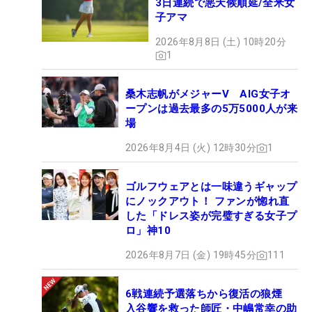
3日連続で悪天候順延/全米女
子アマ
2026年8月8日 (土) 10時20分
1
桑木志帆がメジャーV AIG女子オ
ープンは過去最多の5万5000人が来
場
2026年8月4日 (火) 12時30分
1
ゴルフウェアとは一味違うギャップ
にノックアウト！ ファンが惚れ直
した「ドレス姿が完璧すぎる女子プ
ロ」神10
2026年8月7日 (金) 19時45分
111
6戦連続予選落ちから復活の狼煙
入谷響を救った師匠・中嶋常幸の助