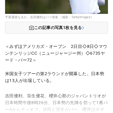
予選通過なるか。吉田優利はパー発進 （撮影：GettyImages）
この記事の写真
1
枚を見る
＜みずほアメリカズ・オープン 2日目◇8日◇マウ
ンテンリッジCC（ニュージャージー州）◇6735ヤ
ード・パー72＞
米国女子ツアーの第2ラウンドが開幕した。日本勢
は13人が出場している。
吉田優利、笹生優花、櫻井心那のジャパントリオが
日本時間午後8時26分、日本勢の先陣を切って1番パ
ー4からティオフ。吉田と笹生がパー、櫻井はボギ