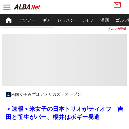
全ツアー
ギア
レッスン
ライフ
漫画
ゴルフ
メルマガ登録
みずほアメリカズ・オープン
米国女子
＜速報＞米女子の日本トリオがティオフ 吉
田と笹生がパー、櫻井はボギー発進