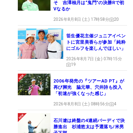
そ 吉澤柚月は“鬼門”の決勝Rで初
Vなるか
2026年8月8日 (土) 17時58分
20
笹生優花主催ジュニアイベン
トに宮里美香らが参加「純粋
にゴルフを楽しんでほしい」
2026年8月7日 (金) 07時15分
19
2006年発売の『ツアーAD PT』が
再び脚光 脇元華、穴井詩も投入
「初速が強くなった感じ」
2026年8月8日 (土) 08時56分
4
石川遼は終盤の4連続バーディで決
勝進出 杉浦悠太は予選落ち/米男