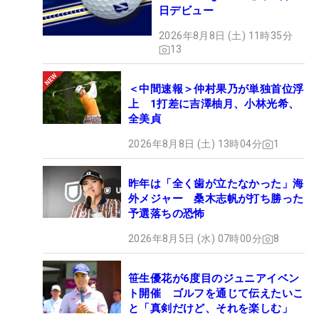
日デビュー
2026年8月8日 (土) 11時35分
13
＜中間速報＞仲村果乃が単独首位浮
上 1打差に吉澤柚月、小林光希、
全美貞
2026年8月8日 (土) 13時04分
1
昨年は「全く歯が立たなかった」海
外メジャー 桑木志帆が打ち勝った
予選落ちの恐怖
2026年8月5日 (水) 07時00分
8
笹生優花が6度目のジュニアイベン
ト開催 ゴルフを通じて伝えたいこ
と「真剣だけど、それを楽しむ」