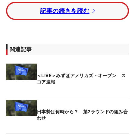
ー発進となった。いずれも予選通過を狙って残り17
記事の続きを読む
ホールに挑む。
初日にツアー自身初のホールインワンを達成した勝
みなみは、日本勢トップの3アンダー・6位タイにつ
ける畑岡奈紗と同組で午後9時32分にティオフす
関連記事
る。
勝と同じく2アンダー・10位タイの原英莉花は午後9
＜LIVE＞みずほアメリカズ・オープン ス
時21分にスタート。昨年大会で8位に入った竹田麗
コア速報
央は翌9日（土）の午前2時10分にラウンドを開始す
る。
今大会の賞金総額は325万ドル（約5億800万円）。
日本勢は何時から？ 第2ラウンドの組み合
優勝者には48万7500ドル（約7600万円）が贈られ
わせ
る。