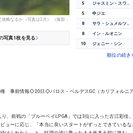
5
ジャスミン・スワンナプーラ
5
申ジエ
攻略なるか（写真は2月） （撮影：
8
サラ・シュメルツェル
8
イン・ルオニン
の写真
1
枚を見る
10
ジェニー・シン
順位の続き
権 事前情報◇20日◇パロス・ベルデスGC（カリフォルニ
に入り、前戦の「ブルーベイLPGA」では3位に入った古江彩佳
タビューに応じ、「本当に良いスタートがずっとできているな
ま続けられたら」と、好調の波に乗ったまま米本土戦に挑む。