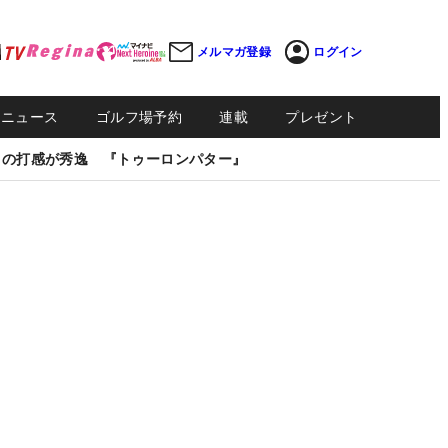
メルマガ登録
ログイン
Sニュース
ゴルフ場予約
連載
プレゼント
しの打感が秀逸 『トゥーロンパター』