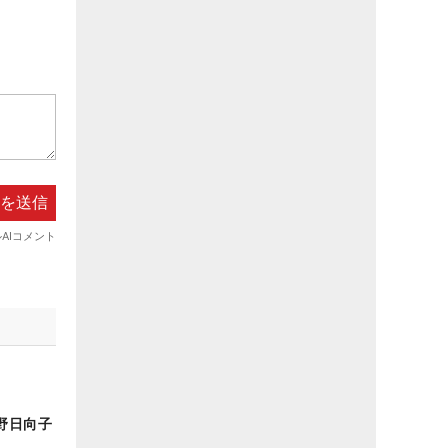
野日向子
】