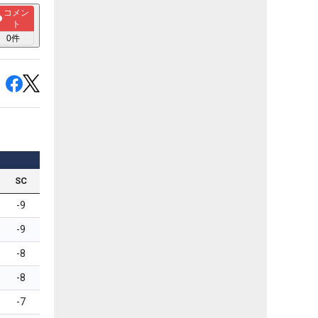
コメン
ト
0
件
SC
-9
-9
-8
-8
-7