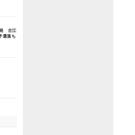
発 古江
予選落ち