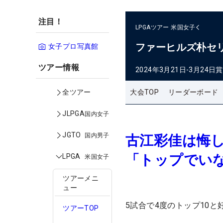
注目！
LPGAツアー
米国女子
ファーヒルズ朴セ
女子プロ写真館
ツアー情報
2024年3月21日-3月24日
賞
大会TOP
リーダーボード
全ツアー
JLPGA
国内女子
JGTO
国内男子
古江彩佳は悔
「トップでい
LPGA
米国女子
ツアーメニ
ュー
5試合で4度のトップ10
ツアーTOP