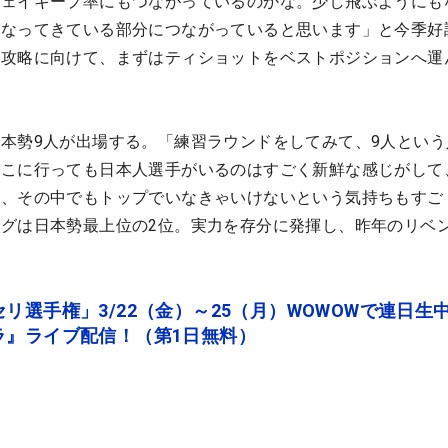
ウェイキープ率にもつながっているのかな。少し飛ぶようにも
くなってきている部分につながっていると思います」と今季好
芝攻略に向けて、まずはティショットをベストポジションへ運
本勢9人が出場する。「練習ラウンドをしてみて、9人という
どこに行っても日本人選手がいるのはすごく新鮮な感じがして
し、その中でもトップでいなきゃいけないという気持ちもすご
グは日本勢最上位の2位。実力を存分に発揮し、昨年のリベ
リ選手権」3/22（金）～25（月）WOWOWで連日生
ラ』ライブ配信！（第1日無料）