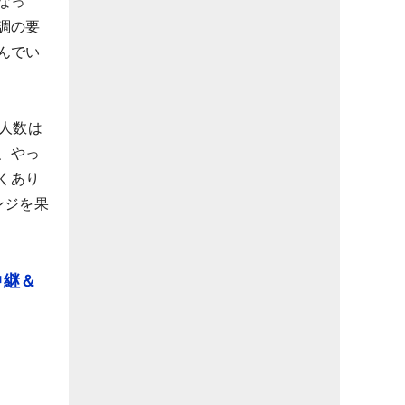
なっ
調の要
んでい
人数は
、やっ
くあり
ンジを果
中継＆