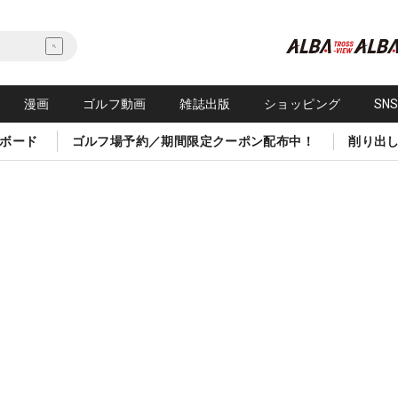
漫画
ゴルフ動画
雑誌出版
ショッピング
SN
ボード
ゴルフ場予約／期間限定クーポン配布中！
削り出