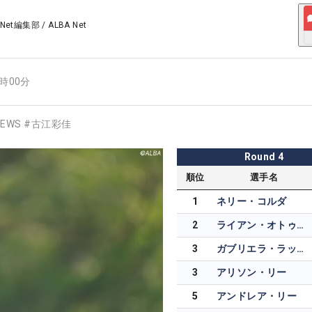
 Net編集部
/
ALBA Net
6時00分
EWS
#
古江彩佳
Round
4
順位
選手名
1
ネリー・コルダ
2
ライアン・オトゥール
3
ガブリエラ・ラッフルズ
3
アリソン・リー
5
アンドレア・リー