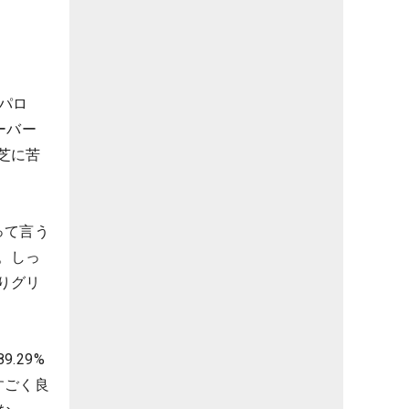
パロ
ーバー
芝に苦
って言う
。しっ
りグリ
.29%
すごく良