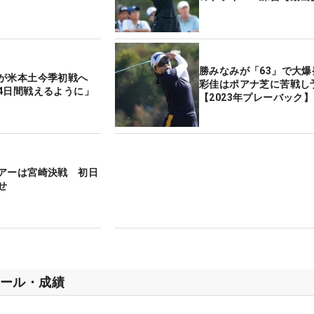
勝みなみが「63」で大爆
子が米本土今季初戦へ
彩佳はポアナ芝に苦戦し
4日間戦えるように」
【2023年プレーバック】
アーは宮崎決戦 初日
せ
ール・成績