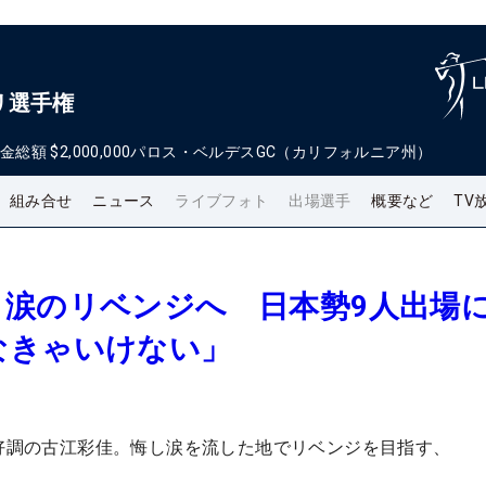
リ選手権
金総額
$2,000,000
パロス・ベルデスGC（カリフォルニア州）
組み合せ
ニュース
ライブフォト
出場選手
概要など
TV
し涙のリベンジへ 日本勢9人出場
なきゃいけない」
と好調の古江彩佳。悔し涙を流した地でリベンジを目指す、