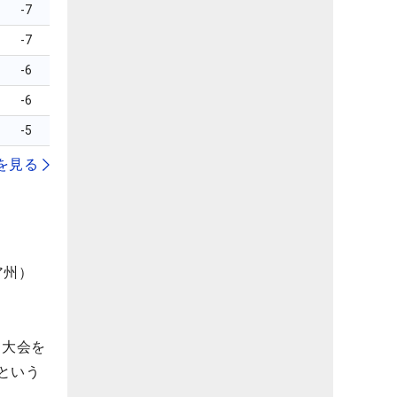
-7
-7
-6
-6
-5
を見る
ア州）
。大会を
という