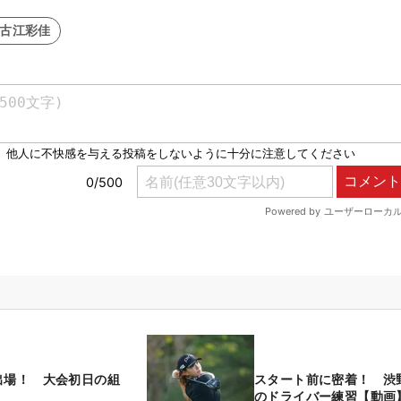
#古江彩佳
出場！ 大会初日の組
スタート前に密着！ 渋
のドライバー練習【動画