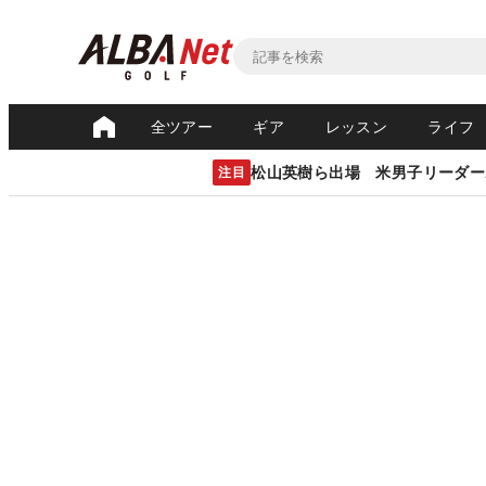
全ツアー
ギア
レッスン
ライフ
松山英樹ら出場 米男子リーダー
注目