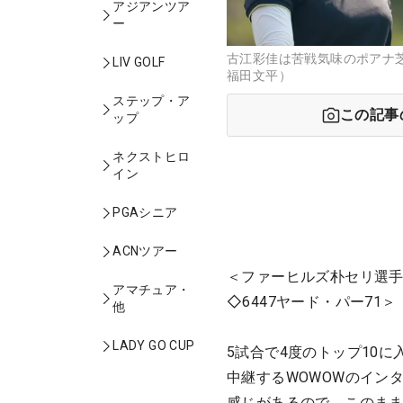
アジアンツア
ー
古江彩佳は苦戦気味のポアナ芝
LIV GOLF
福田文平）
ステップ・ア
この記事
ップ
ネクストヒロ
イン
PGAシニア
ACNツアー
＜ファーヒルズ朴セリ選手
アマチュア・
◇6447ヤード・パー71＞
他
LADY GO CUP
5試合で4度のトップ10
中継するWOWOWのイン
感じがあるので、このま