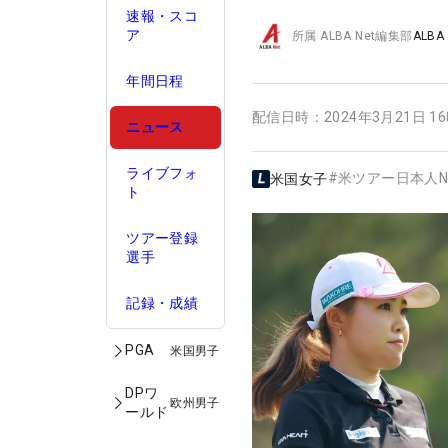
速報・スコ
ア
所属
ALBA Net編集部
ALBA
年間日程
配信日時：
2024年3月21日 1
ニュース
ライブフォ
#
米ツアー日本人N
米国女子
ト
ツアー登録
選手
記録・成績
PGA
米国男子
DPワ
欧州男子
ールド