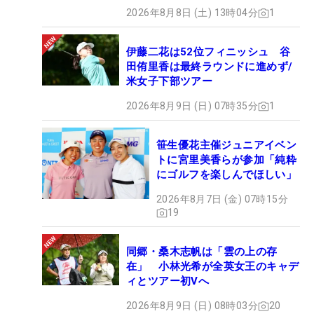
2026年8月8日 (土) 13時04分
1
伊藤二花は52位フィニッシュ 谷
田侑里香は最終ラウンドに進めず/
米女子下部ツアー
2026年8月9日 (日) 07時35分
1
笹生優花主催ジュニアイベン
トに宮里美香らが参加「純粋
にゴルフを楽しんでほしい」
2026年8月7日 (金) 07時15分
19
同郷・桑木志帆は「雲の上の存
在」 小林光希が全英女王のキャデ
ィとツアー初Vへ
2026年8月9日 (日) 08時03分
20