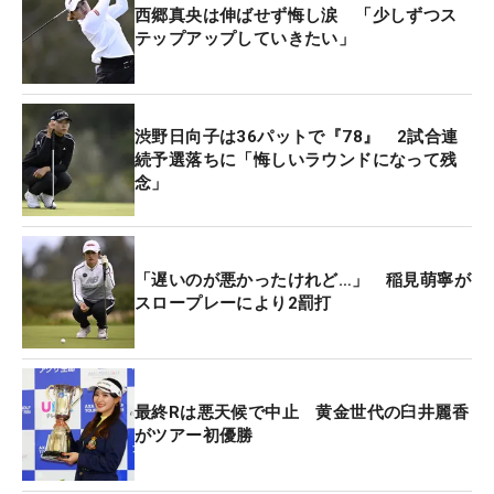
番手を持つしかなく、なかなかチャンスメイクがで
西郷真央は伸ばせず悔し涙 「少しずつス
きない。そんな中でも「ところどころではしっかり
テップアップしていきたい」
耐えることができたので、そこはポジティブに捉え
てもいいのかなと思います」と落としてしまった結
果だけを見ずに、プラス面を持って次戦に向かうつ
渋野日向子は36パットで『78』 2試合連
もりだ。
続予選落ちに「悔しいラウンドになって残
念」
「4日間通して18ホールしっかり集中できたと思い
ますし、去年よりは成長を感じられるところも多か
った」。ここまでシンガポール戦で3位に入るな
「遅いのが悪かったけれど…」 稲見萌寧が
スロープレーにより2罰打
ど、ルーキーシーズンだった昨年と比べれば、ここ
までは余裕もあるという。出場権がおりてこないな
か、現地ウェイティングをして出場の機会を待つこ
ともあった昨年の今頃と比べれば、心のゆとりも好
最終Rは悪天候で中止 黄金世代の臼井麗香
結果につながっていく。
がツアー初優勝
3日目は冷たい雨、そしてこの日は強風と決勝ラウ