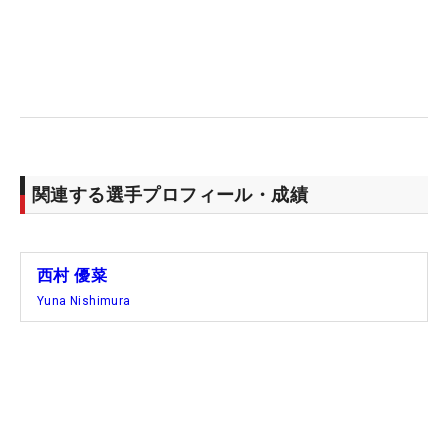
ンドは厳しいコンディションに見舞われた。「寒か
ったですね（笑）」というロサンゼルス戦もいい経
験。「LAって晴れてあったかいイメージがあるじゃ
ないですか。雰囲気的に。いつも裏切られる
（笑）」。次戦は乾燥地帯のアリゾナ戦。どんな悪
天候も、培ってきた経験で乗り切ってみせる。
関連する選手プロフィール・成績
西村 優菜
Yuna Nishimura