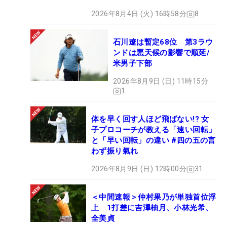
2026年8月4日 (火) 16時58分
8
石川遼は暫定68位 第3ラウ
ンドは悪天候の影響で順延/
米男子下部
2026年8月9日 (日) 11時15分
1
体を早く回す人ほど飛ばない!? 女
子プロコーチが教える「速い回転」
と「早い回転」の違い #四の五の言
わず振り氣れ
2026年8月9日 (日) 12時00分
31
＜中間速報＞仲村果乃が単独首位浮
上 1打差に吉澤柚月、小林光希、
全美貞