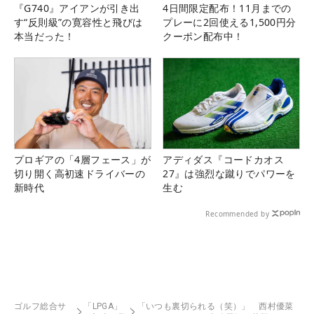
『G740』アイアンが引き出
4日間限定配布！11月までの
す“反則級”の寛容性と飛びは
プレーに2回使える1,500円分
本当だった！
クーポン配布中！
プロギアの「4層フェース」が
アディダス『コードカオス
切り開く高初速ドライバーの
27』は強烈な蹴りでパワーを
新時代
生む
Recommended by
ゴルフ総合サ
「LPGA」
「いつも裏切られる（笑）」 西村優菜