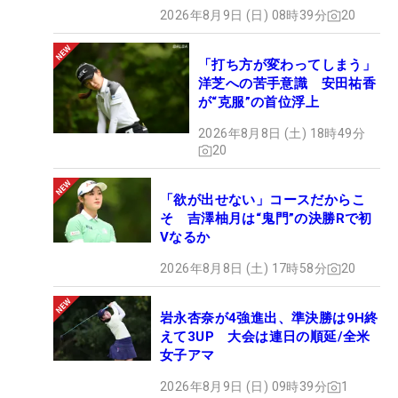
2026年8月9日 (日) 08時39分
20
「打ち方が変わってしまう」
洋芝への苦手意識 安田祐香
が“克服”の首位浮上
2026年8月8日 (土) 18時49分
20
「欲が出せない」コースだからこ
そ 吉澤柚月は“鬼門”の決勝Rで初
Vなるか
2026年8月8日 (土) 17時58分
20
岩永杏奈が4強進出、準決勝は9H終
えて3UP 大会は連日の順延/全米
女子アマ
2026年8月9日 (日) 09時39分
1