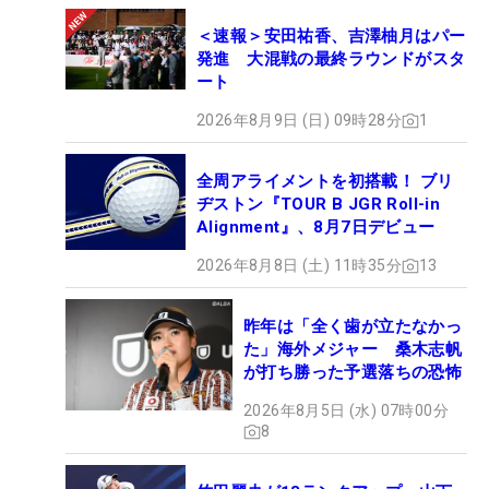
＜速報＞安田祐香、吉澤柚月はパー
発進 大混戦の最終ラウンドがスタ
ート
2026年8月9日 (日) 09時28分
1
全周アライメントを初搭載！ ブリ
ヂストン『TOUR B JGR Roll-in
Alignment』、8月7日デビュー
2026年8月8日 (土) 11時35分
13
昨年は「全く歯が立たなかっ
た」海外メジャー 桑木志帆
が打ち勝った予選落ちの恐怖
2026年8月5日 (水) 07時00分
8