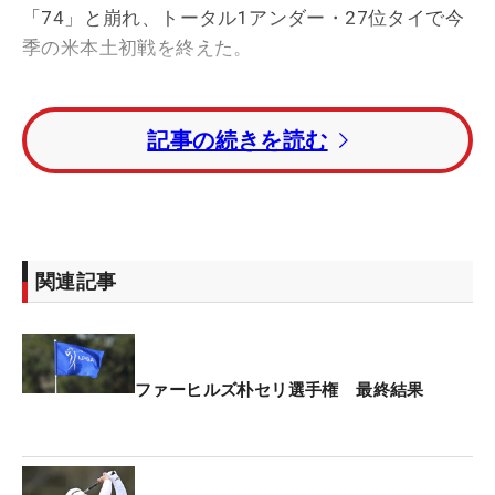
「74」と崩れ、トータル1アンダー・27位タイで今
季の米本土初戦を終えた。
朝から猛烈な風が吹き荒れる天候に苦しんだ。先に
記事の続きを読む
来たのは序盤4番でのダブルボギー。持ち味の正確
なショットも機能せずに翻弄（ほんろう）された。
この日のパーオンは8回。バンカーにつかまった回
数は5回。砂からはすべてパーセーブに成功しなが
らも、風と友達になることはできなかった。
関連記事
「ショットもパットも風が吹いている中だったの
で、すごく難しかった。特にきょうは距離が長く感
じてしまったところが多くて、その難しさをカバー
ファーヒルズ朴セリ選手権 最終結果
しきれなかったと思います」
強烈な風が吹きつけるアゲンストのホールでは長い