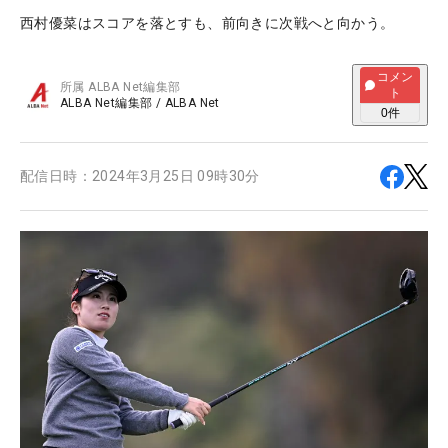
西村優菜はスコアを落とすも、前向きに次戦へと向かう。
コメン
所属
ALBA Net編集部
ト
ALBA Net編集部
/
ALBA Net
0
件
配信日時：
2024年3月25日 09時30分