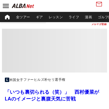
全ツアー
ギア
レッスン
ライフ
漫画
ゴルフ
メルマガ登録
ファーヒルズ朴セリ選手権
米国女子
「いつも裏切られる（笑）」 西村優菜が
LAのイメージと裏腹天気に苦戦