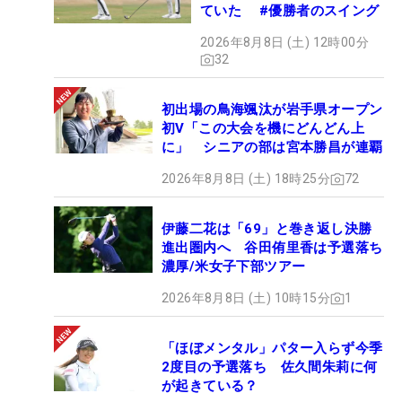
ていた #優勝者のスイング
2026年8月8日 (土) 12時00分
32
初出場の鳥海颯汰が岩手県オープン
初V「この大会を機にどんどん上
に」 シニアの部は宮本勝昌が連覇
2026年8月8日 (土) 18時25分
72
伊藤二花は「69」と巻き返し決勝
進出圏内へ 谷田侑里香は予選落ち
濃厚/米女子下部ツアー
2026年8月8日 (土) 10時15分
1
「ほぼメンタル」パター入らず今季
2度目の予選落ち 佐久間朱莉に何
が起きている？