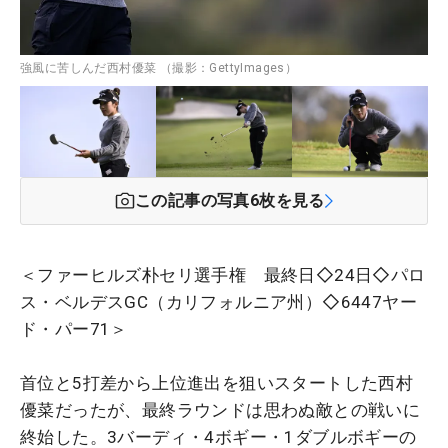
強風に苦しんだ西村優菜 （撮影：GettyImages）
この記事の写真
6
枚を見る
＜ファーヒルズ朴セリ選手権 最終日◇24日◇パロ
ス・ベルデスGC（カリフォルニア州）◇6447ヤー
ド・パー71＞
首位と5打差から上位進出を狙いスタートした西村
優菜だったが、最終ラウンドは思わぬ敵との戦いに
終始した。3バーディ・4ボギー・1ダブルボギーの