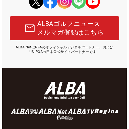
ALBAゴルフニュース
メルマガ登録はこちら
ALBA NetはR&Aのオフィシャルデジタルパートナー、および
USLPGAの日本公式サイトパートナーです。