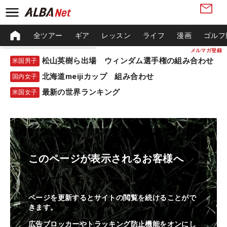
全ツアー
ギア
レッスン
ライフ
漫画
ゴルフ
メルマガ登録
松山英樹ら出場 ウィンダム選手権の組み合わせ
米国男子
北海道meijiカップ 組み合わせ
国内女子
最新の世界ランキング
米国女子
このページが表示されるお客様へ
ページを更新するとサイトの閲覧を続けることがで
きます。
広告ブロッカーやトラッキング防止機能をオンにし