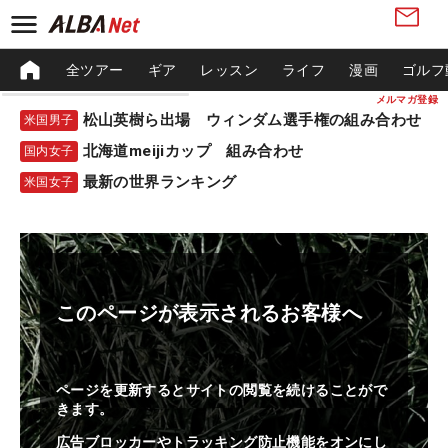
全ツアー
ギア
レッスン
ライフ
漫画
ゴルフ
メルマガ登録
松山英樹ら出場 ウィンダム選手権の組み合わせ
米国男子
北海道meijiカップ 組み合わせ
国内女子
最新の世界ランキング
米国女子
このページが表示されるお客様へ
ページを更新するとサイトの閲覧を続けることがで
きます。
広告ブロッカーやトラッキング防止機能をオンにし