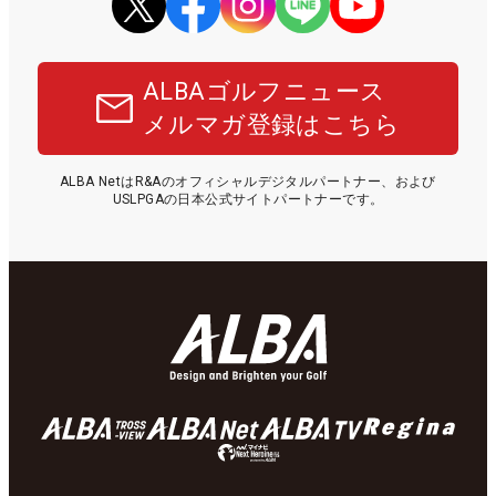
ALBAゴルフニュース
メルマガ登録はこちら
ALBA NetはR&Aのオフィシャルデジタルパートナー、および
USLPGAの日本公式サイトパートナーです。