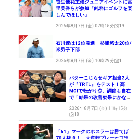
笹生優花主催ジュニアイベントに宮
里美香らが参加「純粋にゴルフを楽
しんでほしい」
2026年8月7日 (金) 07時15分
19
石川遼は12位発進 杉浦悠太20位/
米男子下部
2026年8月7日 (金) 10時29分
1
パターこじらせギア担当2人
が『TRTL』をテスト！高
MOIで転がり◎、調節も自在
で「結果の改善効果にかなり
の意外性」
2026年8月7日 (金) 11時15分
18
「61」マークのホスラーは勝てば
70人抜き！ 大逆転プレーオフ進