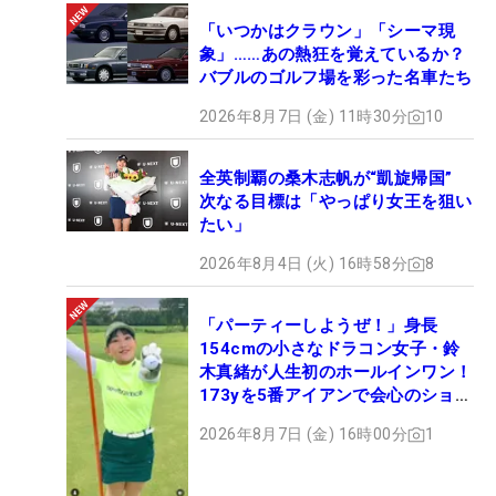
「いつかはクラウン」「シーマ現
象」……あの熱狂を覚えているか？
バブルのゴルフ場を彩った名車たち
2026年8月7日 (金) 11時30分
10
全英制覇の桑木志帆が“凱旋帰国”
次なる目標は「やっぱり女王を狙い
たい」
2026年8月4日 (火) 16時58分
8
「パーティーしようぜ！」身長
154cmの小さなドラコン女子・鈴
木真緒が人生初のホールインワン！
173yを5番アイアンで会心のショッ
ト
2026年8月7日 (金) 16時00分
1