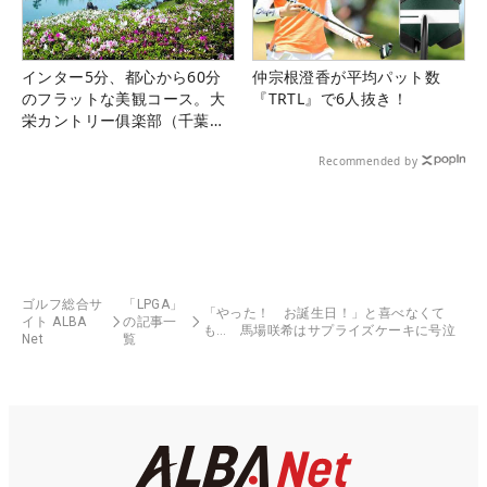
インター5分、都心から60分
仲宗根澄香が平均パット数
のフラットな美観コース。大
『TRTL』で6人抜き！
栄カントリー俱楽部（千葉
県）
Recommended by
ゴルフ総合サ
「LPGA」
「やった！ お誕生日！」と喜べなくて
イト ALBA
の記事一
も… 馬場咲希はサプライズケーキに号泣
Net
覧