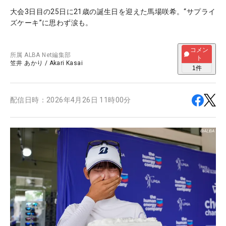
大会3日目の25日に21歳の誕生日を迎えた馬場咲希。“サプライ
ズケーキ”に思わず涙も。
コメン
所属
ALBA Net編集部
ト
笠井 あかり
/
Akari Kasai
1
件
配信日時：
2026年4月26日 11時00分