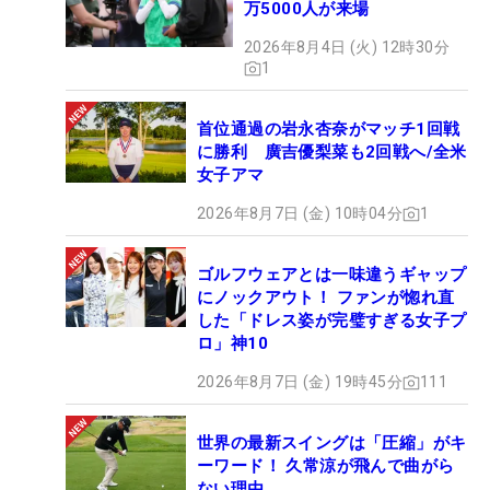
万5000人が来場
2026年8月4日 (火) 12時30分
1
首位通過の岩永杏奈がマッチ1回戦
に勝利 廣吉優梨菜も2回戦へ/全米
女子アマ
2026年8月7日 (金) 10時04分
1
ゴルフウェアとは一味違うギャップ
にノックアウト！ ファンが惚れ直
した「ドレス姿が完璧すぎる女子プ
ロ」神10
2026年8月7日 (金) 19時45分
111
世界の最新スイングは「圧縮」がキ
ーワード！ 久常涼が飛んで曲がら
ない理由