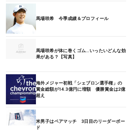
で流れが変わった。「難しいアプローチが増えて、
どうやってパーで上がるかになった。スコアが伸び
馬場咲希 今季成績＆プロフィール
る雰囲気ではなくなった」。ティショットを左に曲
げた13番で初のボギー。15番パー3を3パットで落
とすと、続く16番パー5のティショットは右に広が
る池につかまった。
馬場咲希が体に巻くゴム…いったいどんな効
果がある？【写真】
「一番やっちゃいけないこと。最悪…。ボギーの直
後で気持ちが沈んでいて、そのままパッと打ってし
まった」。冷静な状態なら、めったに起こらないミ
海外メジャー初戦「シェブロン選手権」の
ス。結果的にパーで切り抜け、「前まではドロッと
賞金総額が14.3億円に増額 優勝賞金は2億
崩れていたから成長したかな」と振り返っても、決
超え
して納得できるものではなかった。
17番も悔しい。フェアウェイのいいアングルから9
米男子はペアマッチ 3日目のリーダーボー
番アイアンで狙った2打目が、グリーン左奥のカラ
ド