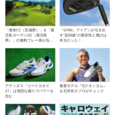
「潮来CC（茨城県）」＆「鹿
『G740』アイアンが引き出
児島ガーデンGC（鹿児島
す“反則級”の寛容性と飛びは
県）」の無料プレー券が当た
本当だった！
る！！
アディダス『コードカオス
最新モデル『FJクオンタム』
27』は強烈な蹴りでパワーを
を石井良介プロがチェック
生む