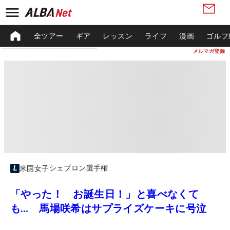
全ツアー
ギア
レッスン
ライフ
漫画
ゴルフ
メルマガ登録
シェブロン選手権
米国女子
「やった！ お誕生日！」と喜べなくて
も… 馬場咲希はサプライズケーキに号泣