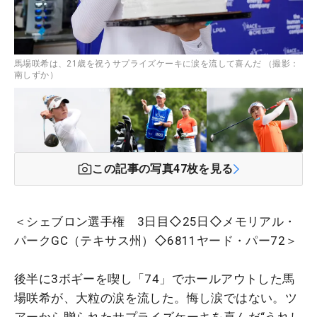
馬場咲希は、21歳を祝うサプライズケーキに涙を流して喜んだ （撮影：
南しずか）
この記事の写真
47
枚を見る
＜シェブロン選手権 3日目◇25日◇メモリアル・
パークGC（テキサス州）◇6811ヤード・パー72＞
後半に3ボギーを喫し「74」でホールアウトした馬
場咲希が、大粒の涙を流した。悔し涙ではない。ツ