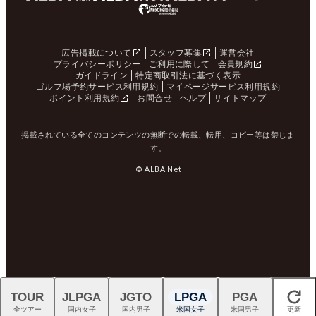
広告掲載について
スタッフ募集
運営会社
プライバシーポリシー
ご利用に際して
会員規約
ガイドライン
特定商取引法に基づく表示
ゴルフ場予約サービス利用規約
マイページサービス利用規約
ポイント利用規約
お問合せ
ヘルプ
サイトマップ
掲載されている全てのコンテンツの無断での転載、転用、コピー等は禁じま
す。
© ALBA Net
TOUR
JLPGA
JGTO
LPGA
PGA
閉じる
全ツアー
国内女子
国内男子
米国女子
米国男子
更新