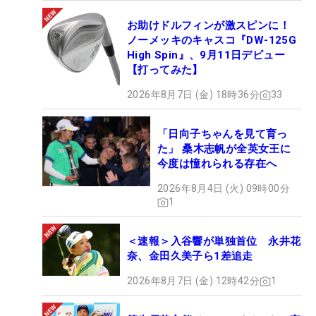
お助けドルフィンが激スピンに！
ノーメッキのキャスコ『DW-125G
High Spin』、9月11日デビュー
【打ってみた】
2026年8月7日 (金) 18時36分
33
「日向子ちゃんを見て育っ
た」 桑木志帆が全英女王に
今度は憧れられる存在へ
2026年8月4日 (火) 09時00分
1
＜速報＞入谷響が単独首位 永井花
奈、金田久美子ら1差追走
2026年8月7日 (金) 12時42分
1