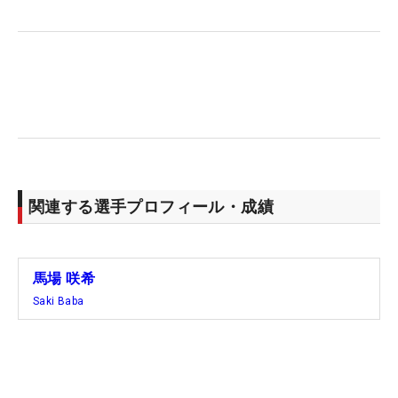
ーにこぼれた。初日はボギーを喫し、2日目も同じ
く左にミスをした。「なんなんだろう、アレ。ずっ
とうまく打てていないから作戦を練ったのに、結局
打てないんだ…と。ボギーの事実よりも2打目の責任
が重大すぎる」と自身に怒った。
昨年、メジャーで唯一予選を通過した「全米女子オ
ープン」では、3日目に「77」を叩いた。「人生イ
チ難しくて、今の自分じゃムリだと思った。きょう
関連する選手プロフィール・成績
も次のメジャーに向けて改善できる点。マイナスに
考えず、伸びしろと前向きに考えていきたい」。ト
ータルイーブンパー・44位から巻き返しへ。21歳は
馬場 咲希
学びを繰り返し、少しずつ成長していく。（文・笠
Saki Baba
井あかり）