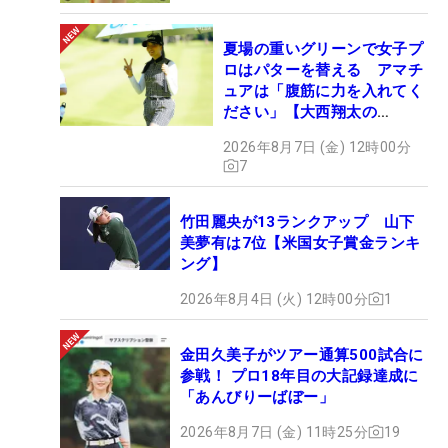
夏場の重いグリーンで女子プ
ロはパターを替える アマチ
ュアは「腹筋に力を入れてく
ださい」【大西翔太の
HOTSHOT】
2026年8月7日 (金) 12時00分
7
竹田麗央が13ランクアップ 山下
美夢有は7位【米国女子賞金ランキ
ング】
2026年8月4日 (火) 12時00分
1
金田久美子がツアー通算500試合に
参戦！ プロ18年目の大記録達成に
「あんびりーばぼー」
2026年8月7日 (金) 11時25分
19