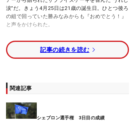
アーから贈られたサプライズケーキを喜んだ“うれし
涙”だ。きょう4月25日は21歳の誕生日。ひとつ後ろ
の組で回っていた勝みなみからも『おめでとう！』
と声をかけられた。
1年前、この大会で迎えたハタチの誕生日は、予選
記事の続きを読む
落ちを味わった日だった。「去年はちょっと悲しい
気分だった」。今年は予選通過を決めて、着実に成
長。ただ、21歳の一日目は悔しさも混じる日だっ
た。
関連記事
「できればもっといいスコアで回って、『やっ
た！ お誕生日！』という気持ちになりたかった。
でも、試合は誕生日と関係ない。21歳になって大人
だし、ひとりでいろいろ考えて、自立したいです」
シェブロン選手権 3日目の成績
前半はパーオンを重ねていたが、難度の上がる後半