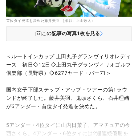
首位タイ発進を決めた藤井美羽 （撮影：上山敬太）
この記事の写真
1
枚を見る
＜ルートインカップ 上田丸子グランヴィリオレディ
ース 初日◇12日◇上田丸子グランヴィリオゴルフ
倶楽部（長野県）◇6277ヤード・パー71＞
国内女子下部ステップ・アップ・ツアーの第1ラウ
ンドが終了した。藤井美羽、鬼頭さくら、石井理緒
が6アンダー・首位タイ発進を決めた。
5アンダー・4位タイに山内日菜子、アマチュアの今
西さくら。4アンダー・6位タイには2週連続優勝を