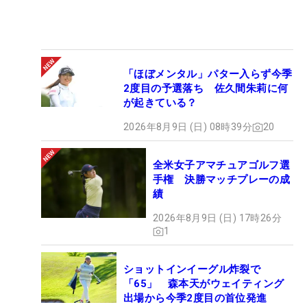
「ほぼメンタル」パター入らず今季
2度目の予選落ち 佐久間朱莉に何
が起きている？
2026年8月9日 (日) 08時39分
20
全米女子アマチュアゴルフ選
手権 決勝マッチプレーの成
績
2026年8月9日 (日) 17時26分
1
ショットインイーグル炸裂で
「65」 森本天がウェイティング
出場から今季2度目の首位発進