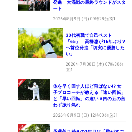
発進 大混戦の最終ラウンドがスタ
ート
2026年8月9日 (日) 09時28分
1
30代初戦で自己ベスト
『65』 髙橋恵が16年ぶりV
へ首位発進「切実に優勝した
い」
2026年7月30日 (木) 07時30分
1
体を早く回す人ほど飛ばない!? 女
子プロコーチが教える「速い回転」
と「早い回転」の違い #四の五の言
わず振り氣れ
2026年8月9日 (日) 12時00分
31
予選落ち続きの1年目は「壁がすご