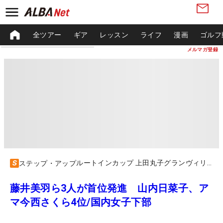
全ツアー
ギア
レッスン
ライフ
漫画
ゴルフ
メルマガ登録
ルートインカップ 上田丸子グランヴィリオレディース
ステップ・アップ
藤井美羽ら3人が首位発進 山内日菜子、ア
マ今西さくら4位/国内女子下部