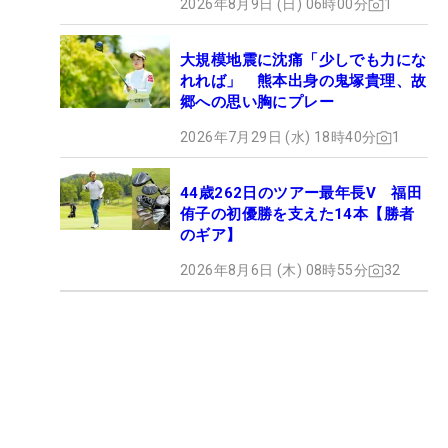
2026年8月9日 (日) 06時00分
1
大規模地震に沈痛「少しでも力にな
れれば」 熊本出身の鬼塚貴理、故
郷への思い胸にプレー
2026年7月29日 (水) 18時40分
1
44歳262日のツアー最年長V 福田
侑子の初優勝を支えた14本【勝者
のギア】
2026年8月6日 (木) 08時55分
32