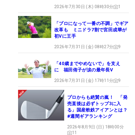
2026年7月30日 (木) 08時30分
1
「プロになって一番の不調」でギア
改革も ミニドラ7割で宮田成華が
初Vに王手
2026年7月31日 (金) 08時27分
9
「40歳までやめないで」を支え
に 福田侑子が涙の最年長V
2026年7月31日 (金) 17時11分
9
プロからも絶賛の嵐！ 「発
売直後は必ずトップ3に入
る」国産軟鉄アイアンとは？
#週間ギアランキング
2026年8月9日 (日) 18時00分
11