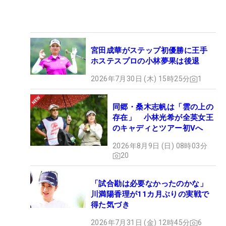
宮田成華がステップ初優勝に王手
ホステスプロの小林夢果は後退
2026年7月30日 (木) 15時25分
1
同郷・桑木志帆は「雲の上の
存在」 小林光希が全英女王
のキャディとツアー初Vへ
2026年8月9日 (日) 08時03分
20
「試合勘は必要なかったのかな」
川満陽香理が11カ月ぶりの実戦で
得た気づき
2026年7月31日 (金) 12時45分
6