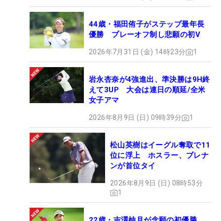
44歳・福田侑子がステップ最年長
優勝 プレーオフ制し悲願の初V
2026年7月31日 (金) 14時23分
1
岩永杏奈が4強進出、準決勝は9H終
えて3UP 大会は連日の順延/全米
女子アマ
2026年8月9日 (日) 09時39分
1
松山英樹はイーグル奪取で11
位に浮上 ホスラー、ブレナ
ンが首位タイ
2026年8月9日 (日) 08時53分
1
22歳・吉澤柚月が念願の初優勝