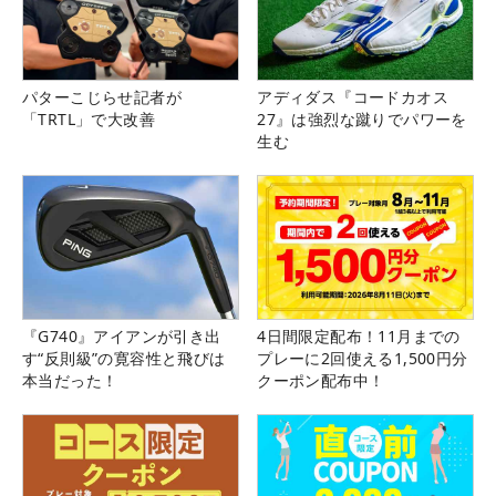
パターこじらせ記者が
アディダス『コードカオス
「TRTL」で大改善
27』は強烈な蹴りでパワーを
生む
『G740』アイアンが引き出
4日間限定配布！11月までの
す“反則級”の寛容性と飛びは
プレーに2回使える1,500円分
本当だった！
クーポン配布中！