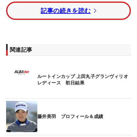
狙う平岡瑠依、福田萌維、服部真夕、小滝水音、高
記事の続きを読む
木萌衣が続いた。
青木香奈子は2アンダー・16位タイ発進。平岡に次
ぐ賞金ランキング2位の高田菜桜も同じく16位で滑
り出した。
関連記事
賞金総額は2000万円。優勝者には360万円が贈られ
る。
ルートインカップ 上田丸子グランヴィリオ
レディース 初日結果
藤井美羽 プロフィール＆成績