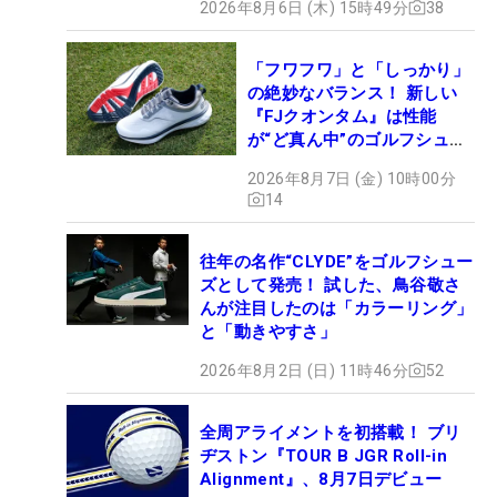
2026年8月6日 (木) 15時49分
38
「フワフワ」と「しっかり」
の絶妙なバランス！ 新しい
『FJクオンタム』は性能
が“ど真ん中”のゴルフシュー
ズだった
2026年8月7日 (金) 10時00分
14
往年の名作“CLYDE”をゴルフシュー
ズとして発売！ 試した、鳥谷敬さ
んが注目したのは「カラーリング」
と「動きやすさ」
2026年8月2日 (日) 11時46分
52
全周アライメントを初搭載！ ブリ
ヂストン『TOUR B JGR Roll-in
Alignment』、8月7日デビュー