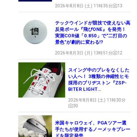
2026年8月8日 (土) 11時35分
13
テックウインドが競技で使えない高
反発ボール『飛びONE』を発売！
実測COR値「0.850」で“二打目の
景色”が劇的に変わる!?
2026年8月3日 (月) 13時51分
12
スイング中のブレをなくした
い人へ！ 3種類の伸縮性ヒモ
採用のブリヂストン『ZSP-
BITER LIGHT
MAGICLACE』、8月8日デビ
2026年8月8日 (土) 11時30分
ュー
30
米国キャロウェイ、PGAツアー選
手たちが使用するノーメッキブレー
ドを限定発売