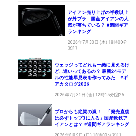
アイアン売り上げの半数以上
が外ブラ 国産アイアンの人
気が落ちている？ #週間ギア
ランキング
2026年7月30日 (木) 18時00分
11
ウェッジってどれも一緒に見えるけ
ど…違いってあるの？ 最新24モデ
ルの性能早見表を作ってみた #ギ
アカタログ2026
2026年7月31日 (金) 12時15分
25
プロからも絶賛の嵐！ 「発売直後
は必ずトップ3に入る」国産軟鉄ア
イアンとは？ #週間ギアランキング
2026年8月9日 (日) 18時00分
11