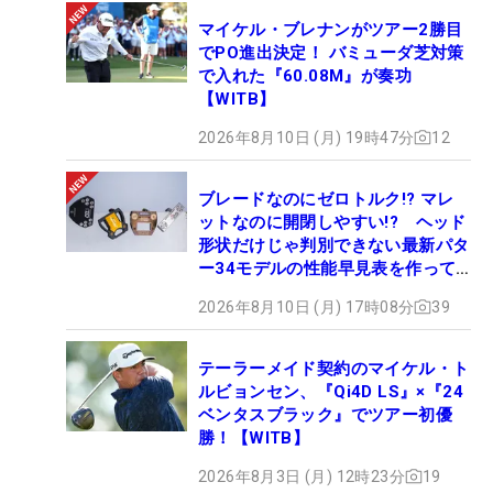
マイケル・ブレナンがツアー2勝目
でPO進出決定！ バミューダ芝対策
で入れた『60.08M』が奏功
【WITB】
2026年8月10日 (月) 19時47分
12
ブレードなのにゼロトルク!? マレ
ットなのに開閉しやすい!? ヘッド
形状だけじゃ判別できない最新パタ
ー34モデルの性能早見表を作って
みた #ギアカタログ2026
2026年8月10日 (月) 17時08分
39
テーラーメイド契約のマイケル・ト
ルビョンセン、『Qi4D LS』×『24
ベンタスブラック』でツアー初優
勝！【WITB】
2026年8月3日 (月) 12時23分
19