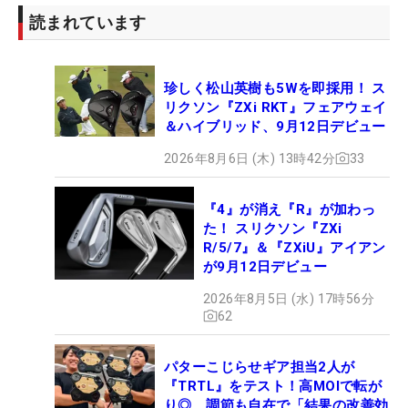
読まれています
珍しく松山英樹も5Wを即採用！ ス
リクソン『ZXi RKT』フェアウェイ
＆ハイブリッド、9月12日デビュー
2026年8月6日 (木) 13時42分
33
『4』が消え『R』が加わっ
た！ スリクソン『ZXi
R/5/7』＆『ZXiU』アイアン
が9月12日デビュー
2026年8月5日 (水) 17時56分
62
パターこじらせギア担当2人が
『TRTL』をテスト！高MOIで転が
り◎、調節も自在で「結果の改善効