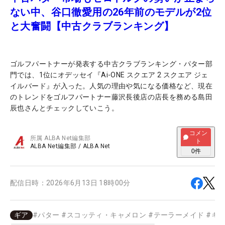
ない中、谷口徹愛用の26年前のモデルが2位
と大奮闘【中古クラブランキング】
ゴルフパートナーが発表する中古クラブランキング・パター部
門では、1位にオデッセイ『Ai-ONE スクエア 2 スクエア ジェ
イルバード』が入った。人気の理由や気になる価格など、現在
のトレンドをゴルフパートナー藤沢長後店の店長を務める島田
辰也さんとチェックしていこう。
コメン
所属
ALBA Net編集部
ト
ALBA Net編集部
/
ALBA Net
0
件
配信日時：
2026年6月13日 18時00分
ギア
#
パター
#
スコッティ・キャメロン
#
テーラーメイド
#
キ