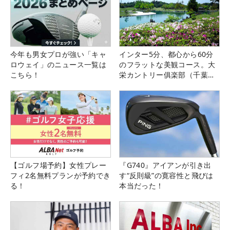
今年も男女プロが強い「キャ
インター5分、都心から60分
ロウェイ」のニュース一覧は
のフラットな美観コース。大
こちら！
栄カントリー俱楽部（千葉
県）
【ゴルフ場予約】女性プレー
『G740』アイアンが引き出
フィ2名無料プランが予約でき
す“反則級”の寛容性と飛びは
る！
本当だった！