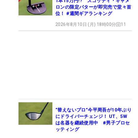
1本15万円!? スコッティ・キャメ
ロンの限定パターが即完売で堂々首
位！ #週間ギアランキング
2026年8月10日 (月) 18時00分
11
“替えないプロ”今平周吾が10年ぶり
にドライバーチェンジ！ UT、5W
は名器を継続使用中 #男子プロセ
ッティング