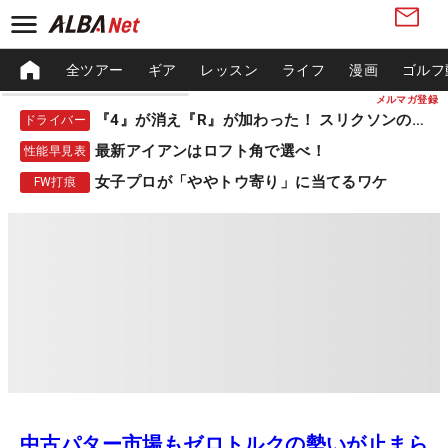
全ツアー
ギア
レッスン
ライフ
漫画
ゴルフ
メルマガ登録
『4』が消え『R』が加わった！ スリクソンの新作
ドライバー
最新アイアンはロフト角で選べ！
性能早見表
女子プロが「ややトウ寄り」に当てるワケ
FW打痕
中古パター市場もゼロトルクの勢いが止まら