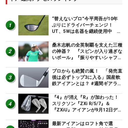
“替えないプロ”今平周吾が10年
1
ぶりにドライバーチェンジ！
UT、5Wは名器を継続使用中 #
男子プロセッティング
桑木志帆の全英制覇を支えた三種
2
の神器？ 『スピンが入り過ぎな
いボール』『振りやすいシャフ
ト』『真っすぐ飛ぶドライバ
ー』 #女子プロセッティング
プロからも絶賛の嵐！ 「発売直
3
後は必ずトップ3に入る」国産軟
鉄アイアンとは？ #週間ギアラン
キング
『4』が消え『R』が加わった！
4
スリクソン『ZXi R/5/7』＆
『ZXiU』アイアンが9月12日デ
ビュー
最新アイアンはロフト角で選