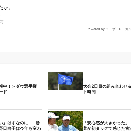
速報中！＞ダウ選手権
大会2日目の組み合わせ
ード
ト時間
い」はずなのに… 勝
「安心感が大きかった」
野日向子は今年も変わ
菜が初タッグで感じた古