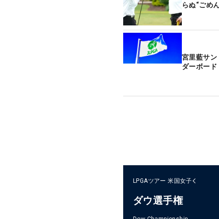
らぬ“ごめん
宮里藍サン
ダーボード
LPGAツアー
米国女子
ダウ選手権