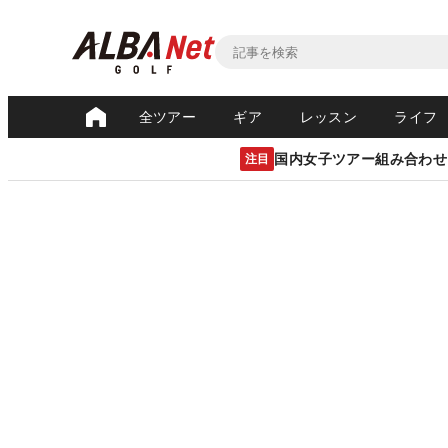
全ツアー
ギア
レッスン
ライフ
国内女子ツアー組み合わせ
注目