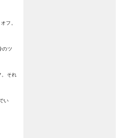
ィオフ。
怜のツ
フ。それ
でい