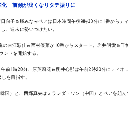
変化 前傾が浅くなりタテ振りに
野日向子＆勝みなみペアは日本時間午後9時33分に1番からテ
プし、週末に勢いづけたい。
進の古江彩佳＆西村優菜が10番からスタート。岩井明愛＆千
ラウンドを開始する。
日午前1時28分、原英莉花＆櫻井心那は午前2時20分にティオ
返しを目指す。
（韓国）と、西郷真央はミランダ・ワン（中国）とペアを組ん