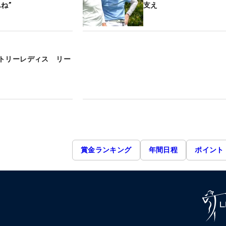
ね”
支え
トリーレディス リー
賞金ランキング
年間日程
ポイント