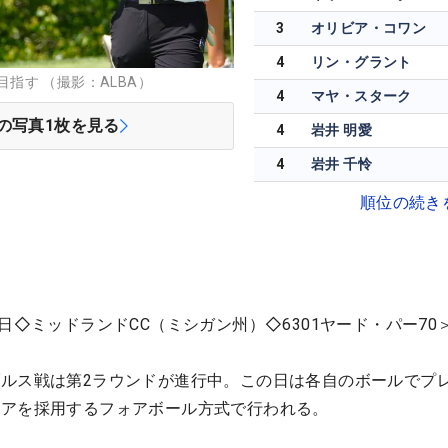
3
オリビア・コワン
4
リン・グラント
を目指す （撮影：ALBA）
4
マヤ・スターク
の写真
1
枚を見る
4
岩井 明愛
4
岩井 千怜
順位の続き
日◇ミッドランドCC（ミシガン州）◇6301ヤード・パー70
ルス戦は第2ラウンドが進行中。この日は各自のボールでプ
コアを採用するフォアボール方式で行われる。