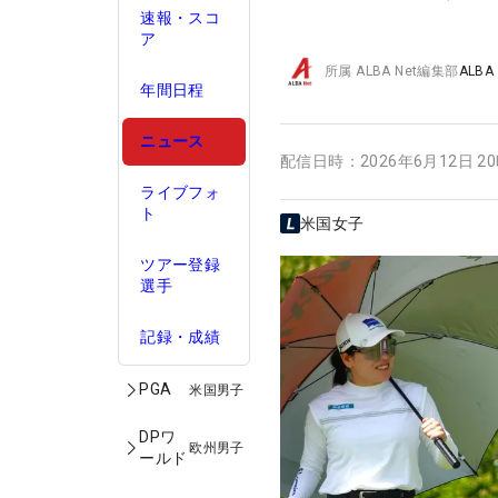
速報・スコ
ア
所属
ALBA Net編集部
ALBA
年間日程
ニュース
配信日時：
2026年6月12日 2
ライブフォ
ト
米国女子
ツアー登録
選手
記録・成績
PGA
米国男子
DPワ
欧州男子
ールド