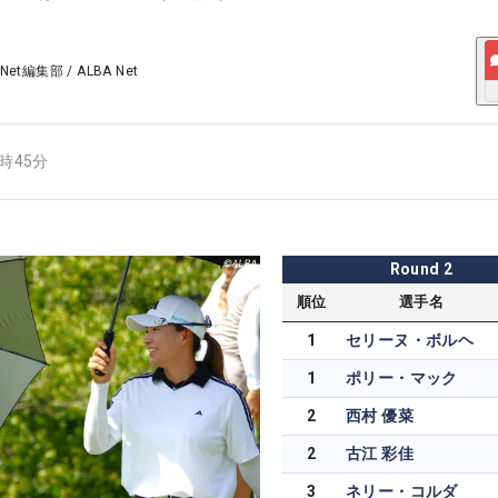
 Net編集部
/
ALBA Net
0時45分
Round
2
順位
選手名
1
セリーヌ・ボルヘ
1
ポリー・マック
2
西村 優菜
2
古江 彩佳
3
ネリー・コルダ