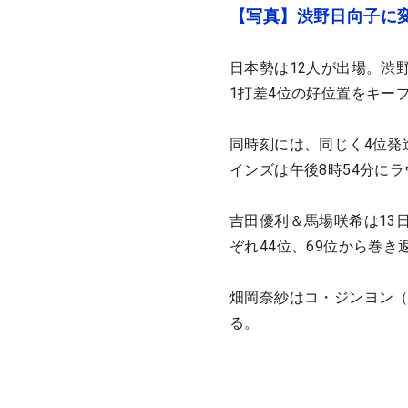
【写真】渋野日向子に
日本勢は12人が出場。渋
1打差4位の好位置をキー
同時刻には、同じく4位発
インズは午後8時54分に
吉田優利＆馬場咲希は13
ぞれ44位、69位から巻き
畑岡奈紗はコ・ジンヨン
る。