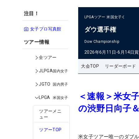
注目！
LPGAツアー
米国女子
ダウ選手権
女子プロ写真館
ツアー情報
Dow Championship
2026年6月11日-6月14日
賞
全ツアー
大会TOP
リーダーボード
JLPGA
国内女子
JGTO
国内男子
＜速報＞米女子
LPGA
米国女子
の渋野日向子＆
ツアーメニ
ュー
ツアーTOP
米女子ツアー唯一のダブル