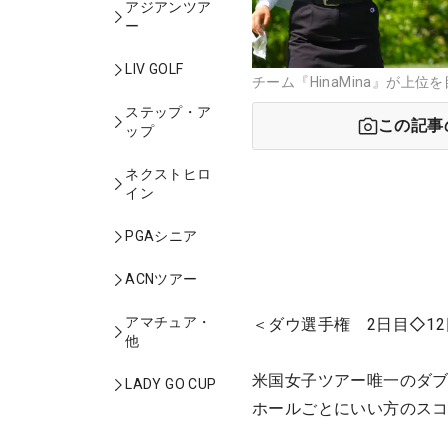
アジアンツア
ー
LIV GOLF
チーム『HinaMina』が上位
ステップ・ア
この記事
ップ
ネクストヒロ
イン
PGAシニア
ACNツアー
アマチュア・
＜ダウ選手権 2日目◇12
他
米国女子ツアー唯一のダブ
LADY GO CUP
ホールごとにいい方のス