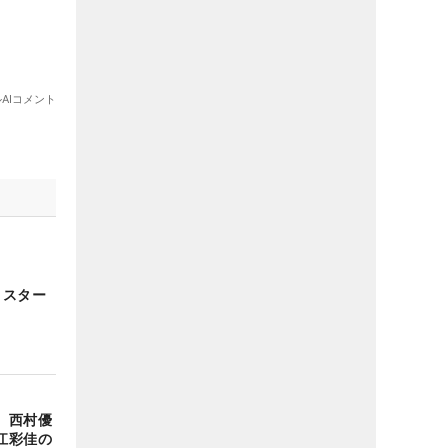
＆スター
 西村優
江彩佳の