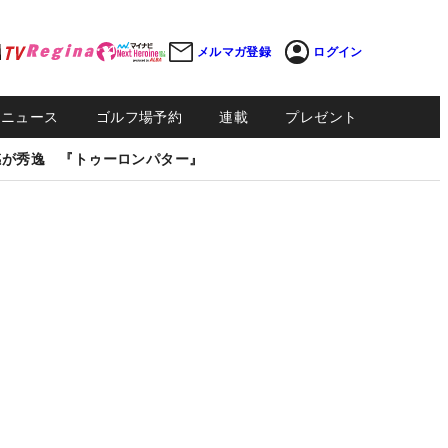
メルマガ登録
ログイン
Sニュース
ゴルフ場予約
連載
プレゼント
感が秀逸 『トゥーロンパター』