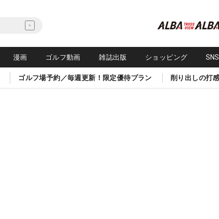
漫画
ゴルフ動画
雑誌出版
ショッピング
SN
ゴルフ場予約／毎週更新！限定優待プラン
削り出しの打