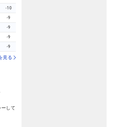
-10
-9
-9
-9
-9
を見る
＞
レーして