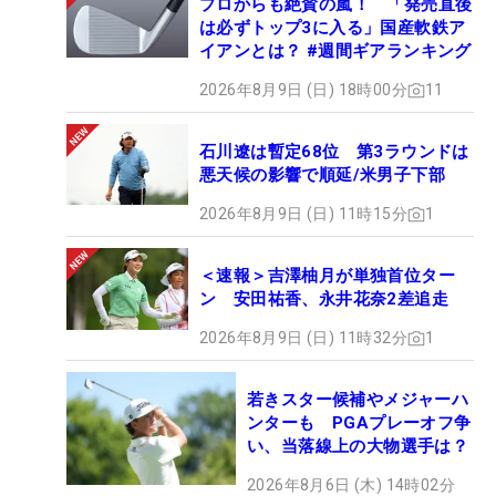
プロからも絶賛の嵐！ 「発売直後
は必ずトップ3に入る」国産軟鉄ア
イアンとは？ #週間ギアランキング
2026年8月9日 (日) 18時00分
11
石川遼は暫定68位 第3ラウンドは
悪天候の影響で順延/米男子下部
2026年8月9日 (日) 11時15分
1
＜速報＞吉澤柚月が単独首位ター
ン 安田祐香、永井花奈2差追走
2026年8月9日 (日) 11時32分
1
若きスター候補やメジャーハ
ンターも PGAプレーオフ争
い、当落線上の大物選手は？
2026年8月6日 (木) 14時02分