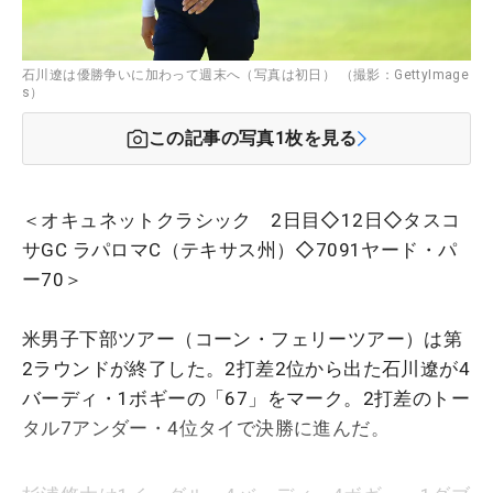
石川遼は優勝争いに加わって週末へ（写真は初日） （撮影：GettyImage
s）
この記事の写真
1
枚を見る
＜オキュネットクラシック 2日目◇12日◇タスコ
サGC ラパロマC（テキサス州）◇7091ヤード・パ
ー70＞
米男子下部ツアー（コーン・フェリーツアー）は第
2ラウンドが終了した。2打差2位から出た石川遼が4
バーディ・1ボギーの「67」をマーク。2打差のトー
タル7アンダー・4位タイで決勝に進んだ。