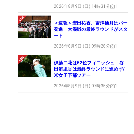
2026年8月9日 (日) 14時31分
1
＜速報＞安田祐香、吉澤柚月はパー
発進 大混戦の最終ラウンドがスタ
ート
2026年8月9日 (日) 09時28分
1
伊藤二花は52位フィニッシュ 谷
田侑里香は最終ラウンドに進めず/
米女子下部ツアー
2026年8月9日 (日) 07時35分
1