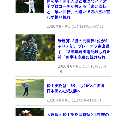
体を早く回す人ほど飛ばない!? 女
子プロコーチが教える「速い回転」
と「早い回転」の違い #四の五の言
わず振り氣れ
2026年8月9日 (日) 12時00分
31
米通算13勝の元世界1位がキ
ャリア初、プレーオフ進出逃
す 18年連続出場記録も終止
符「何事も永遠に続けられな
い」
2026年8月8日 (土) 10時00分
1
松山英樹は「69」も26位に後退
日本勢2人が決勝へ
2026年8月8日 (土) 08時41分
1
＜速報＞松山英樹は首位と4打差の