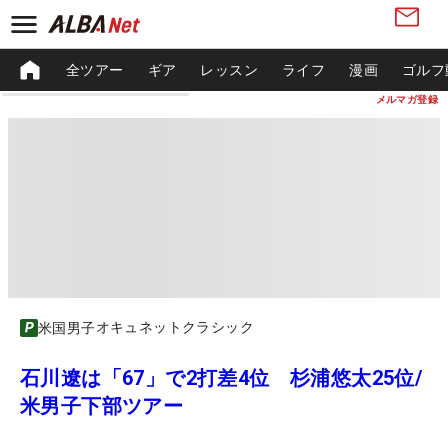
全ツアー
ギア
レッスン
ライフ
漫画
ゴルフ
メルマガ登録
オキュネットクラシック
米国男子
石川遼は「67」で2打差4位 杉浦悠太25位/
米男子下部ツアー