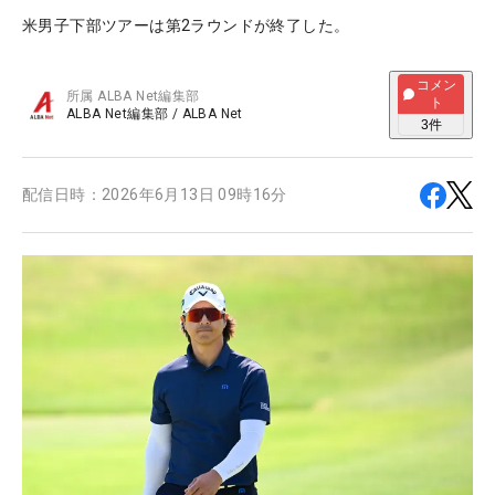
米男子下部ツアーは第2ラウンドが終了した。
コメン
所属
ALBA Net編集部
ト
ALBA Net編集部
/
ALBA Net
3
件
配信日時：
2026年6月13日 09時16分