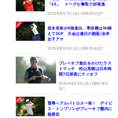
「65」 イーグル奪取で好発進
2026年8月7日 (金) 06時59分
1
岩永杏奈が4強進出、準決勝は9H終
えて3UP 大会は連日の順延/全米
女子アマ
2026年8月9日 (日) 09時39分
1
プレーオフ進出をかけたラス
トマッチ 松山英樹は日本時
間7日深夜にティオフ
2026年8月5日 (水) 08時18分
1
雪辱へアルバトロス一発！ デイビ
ス・トンプソンがプレーオフ圏内に
急接近