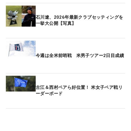
石川遼、2026年最新クラブセッティングを
一挙大公開【写真】
今週は全米前哨戦 米男子ツアー2日目成績
古江＆西村ペアら好位置！ 米女子ペア戦リ
ーダーボード