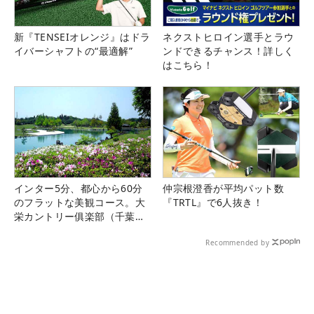
新『TENSEIオレンジ』はドラ
ネクストヒロイン選手とラウ
イバーシャフトの“最適解”
ンドできるチャンス！詳しく
はこちら！
インター5分、都心から60分
仲宗根澄香が平均パット数
のフラットな美観コース。大
『TRTL』で6人抜き！
栄カントリー俱楽部（千葉
県）
Recommended by