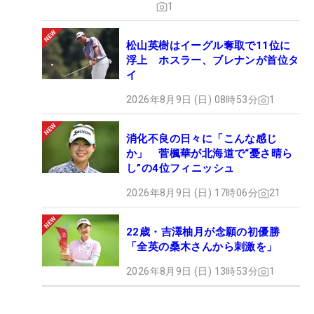
1
松山英樹はイーグル奪取で11位に
浮上 ホスラー、ブレナンが首位タ
イ
2026年8月9日 (日) 08時53分
1
消化不良の日々に「こんな感じ
か」 菅楓華が北海道で“憂さ晴ら
し”の4位フィニッシュ
2026年8月9日 (日) 17時06分
21
22歳・吉澤柚月が念願の初優勝
「全英の桑木さんから刺激を」
2026年8月9日 (日) 13時53分
1