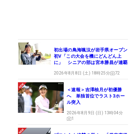
初出場の鳥海颯汰が岩手県オープン
初V「この大会を機にどんどん上
に」 シニアの部は宮本勝昌が連覇
2026年8月8日 (土) 18時25分
72
＜速報＞吉澤柚月が初優勝
へ 単独首位でラスト3ホー
ル突入
2026年8月9日 (日) 13時04分
1