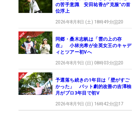
の苦手意識 安田祐香が“克服”の首
位浮上
2026年8月8日 (土) 18時49分
20
同郷・桑木志帆は「雲の上の存
在」 小林光希が全英女王のキャデ
ィとツアー初Vへ
2026年8月9日 (日) 08時03分
20
予選落ち続きの1年目は「壁がすご
かった」 パット劇的改善の吉澤柚
月がプロ3年目で初V
2026年8月9日 (日) 16時42分
17