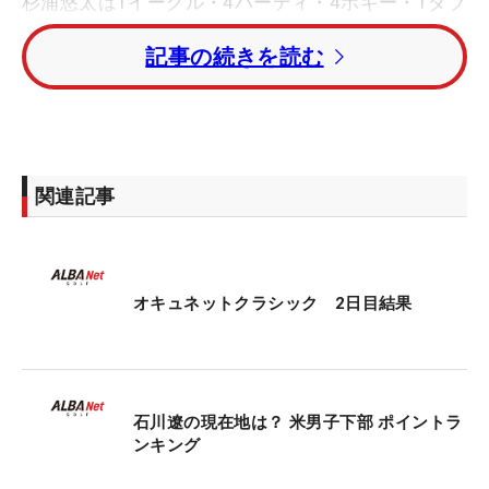
杉浦悠太は1イーグル・4バーディ・4ボギー・1ダブ
ルボギーの「70」と伸ばせず。トータル3アンダ
記事の続きを読む
ー・25位タイに後退したが、しっかりと週末にコマ
を進めた。
トータル9アンダー・単独首位に2020-21年シーズ
ン日本ツアー賞金王のチャン・キム（米国）。トー
関連記事
タル8アンダー・2位タイにトラビス・トレイス、コ
ール・シャーウッド（ともに米国）が並んでいる。
オキュネットクラシック 2日目結果
石川遼の現在地は？ 米男子下部 ポイントラ
ンキング